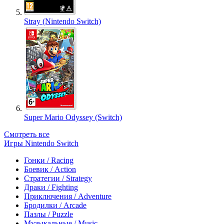
Stray (Nintendo Switch)
Super Mario Odyssey (Switch)
Смотреть все
Игры Nintendo Switch
Гонки / Racing
Боевик / Action
Стратегии / Strategy
Драки / Fighting
Приключения / Adventure
Бродилки / Arcade
Пазлы / Puzzle
Музыкальные / Music