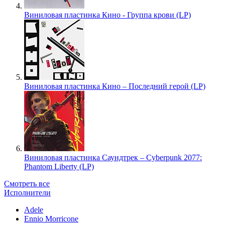
Виниловая пластинка Кино - Группа крови (LP)
Виниловая пластинка Кино – Последний герой (LP)
Виниловая пластинка Саундтрек – Cyberpunk 2077:
Phantom Liberty (LP)
Смотреть все
Исполнители
Adele
Ennio Morricone