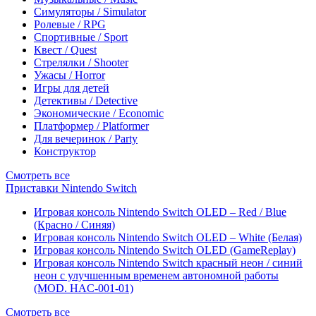
Симуляторы / Simulator
Ролевые / RPG
Спортивные / Sport
Квест / Quest
Стрелялки / Shooter
Ужасы / Horror
Игры для детей
Детективы / Detective
Экономические / Economic
Платформер / Platformer
Для вечеринок / Party
Конструктор
Смотреть все
Приставки Nintendo Switch
Игровая консоль Nintendo Switch OLED – Red / Blue
(Красно / Синяя)
Игровая консоль Nintendo Switch OLED – White (Белая)
Игровая консоль Nintendo Switch OLED (GameReplay)
Игровая консоль Nintendo Switch красный неон / синий
неон с улучшенным временем автономной работы
(MOD. HAC-001-01)
Смотреть все