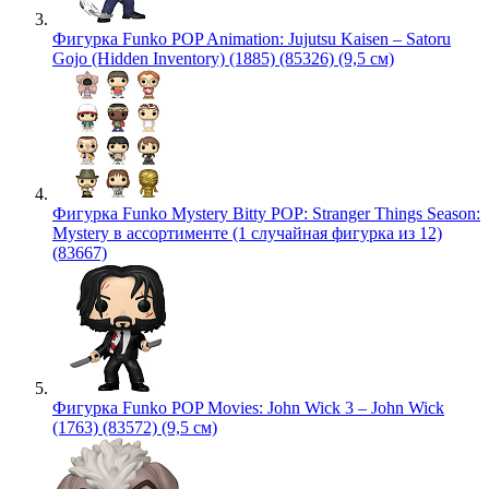
Фигурка Funko POP Animation: Jujutsu Kaisen – Satoru
Gojo (Hidden Inventory) (1885) (85326) (9,5 см)
Фигурка Funko Mystery Bitty POP: Stranger Things Season:
Mystery в ассортименте (1 случайная фигурка из 12)
(83667)
Фигурка Funko POP Movies: John Wick 3 – John Wick
(1763) (83572) (9,5 см)