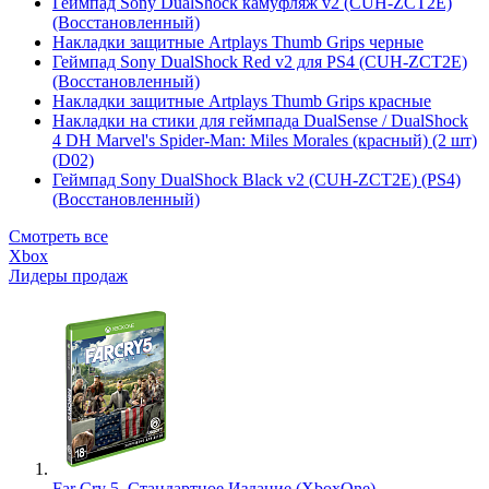
Геймпад Sony DualShock камуфляж v2 (CUH-ZCT2E)
(Восстановленный)
Накладки защитные Artplays Thumb Grips черные
Геймпад Sony DualShock Red v2 для PS4 (CUH-ZCT2E)
(Восстановленный)
Накладки защитные Artplays Thumb Grips красные
Накладки на стики для геймпада DualSense / DualShock
4 DH Marvel's Spider-Man: Miles Morales (красный) (2 шт)
(D02)
Геймпад Sony DualShock Black v2 (CUH-ZCT2E) (PS4)
(Восстановленный)
Смотреть все
Xbox
Лидеры продаж
Far Cry 5. Стандартное Издание (XboxOne)