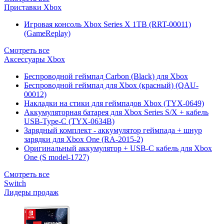
Приставки Xbox
Игровая консоль Xbox Series X 1TB (RRT-00011)
(GameReplay)
Смотреть все
Аксессуары Xbox
Беспроводной геймпад Carbon (Black) для Xbox
Беспроводной геймпад для Xbox (красный) (QAU-
00012)
Накладки на стики для геймпадов Xbox (TYX-0649)
Аккумуляторная батарея для Xbox Series S/X + кабель
USB-Type-C (TYX-0634B)
Зарядный комплект - аккумулятор геймпада + шнур
зарядки для Xbox One (RA-2015-2)
Оригинальный аккумулятор + USB-C кабель для Xbox
One (S model-1727)
Смотреть все
Switch
Лидеры продаж