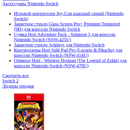
Аксессуары Nintendo Switch
Игровой контроллер Joy-Con красный синий (Nintendo
Switch)
Защитное стекло Glass Screen Pro+ Premium Tempered
(9H) для консоли Nintendo Switch
Сумка Hori Adventure Pack - Splatoon 3 для консоли
Nintendo Switch (NSW-425U)
Защитное стекло Artplays для Nintendo Switch
Контроллеры Hori Split Pad Pro (Lucario & Pikachu) для
консоли Nintendo Switch (NSW-414U)
Геймпад Hori - Wireless Horipad (The Legend of Zelda) для
консоли Nintendo Switch (NSW-479U)
Смотреть все
Switch 2
Лидеры продаж