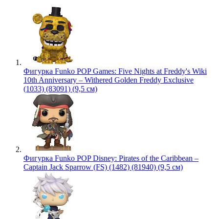
Фигурка Funko POP Games: Five Nights at Freddy's Wiki
10th Anniversary – Withered Golden Freddy Exclusive
(1033) (83091) (9,5 см)
Фигурка Funko POP Disney: Pirates of the Caribbean –
Captain Jack Sparrow (FS) (1482) (81940) (9,5 см)