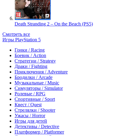
Death Stranding 2 – On the Beach (PS5)
Смотреть все
Игры PlayStation 5
Гонки / Racing
Боевик / Action
Стратегии / Strategy
Драки / Fighting
Приключения / Adventure
Бродилки / Arcade
Музыкальные / Music
Симуляторы / Simulator
Ролевые / RPG
Спортивные / Sport
Квест / Quest
Стрелялки / Shooter
Ужасы / Horror
Игры для детей
Детективы / Detective
Платформер / Platformer