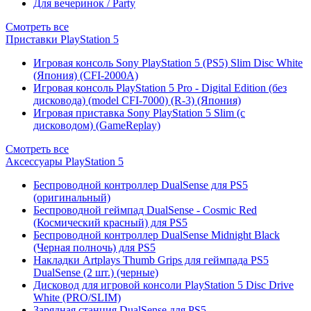
Для вечеринок / Party
Смотреть все
Приставки PlayStation 5
Игровая консоль Sony PlayStation 5 (PS5) Slim Disc White
(Япония) (CFI-2000A)
Игровая консоль PlayStation 5 Pro - Digital Edition (без
дисковода) (model CFI-7000) (R-3) (Япония)
Игровая приставка Sony PlayStation 5 Slim (с
дисководом) (GameReplay)
Смотреть все
Аксессуары PlayStation 5
Беспроводной контроллер DualSense для PS5
(оригинальный)
Беспроводной геймпад DualSense - Cosmic Red
(Космический красный) для PS5
Беспроводной контроллер DualSense Midnight Black
(Черная полночь) для PS5
Накладки Artplays Thumb Grips для геймпада PS5
DualSense (2 шт.) (черные)
Дисковод для игровой консоли PlayStation 5 Disc Drive
White (PRO/SLIM)
Зарядная станция DualSense для PS5