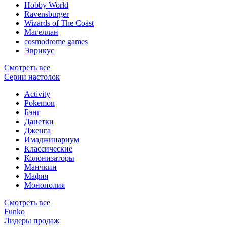
Hobby World
Ravensburger
Wizards of The Coast
Магеллан
сosmodrome games
Эврикус
Смотреть все
Серии настолок
Activity
Pokemon
Бэнг
Данетки
Дженга
Имаджинариум
Классические
Колонизаторы
Манчкин
Мафия
Монополия
Смотреть все
Funko
Лидеры продаж