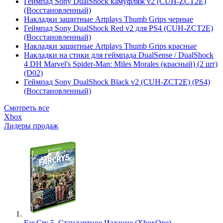
Геймпад Sony DualShock камуфляж v2 (CUH-ZCT2E)
(Восстановленный)
Накладки защитные Artplays Thumb Grips черные
Геймпад Sony DualShock Red v2 для PS4 (CUH-ZCT2E)
(Восстановленный)
Накладки защитные Artplays Thumb Grips красные
Накладки на стики для геймпада DualSense / DualShock
4 DH Marvel's Spider-Man: Miles Morales (красный) (2 шт)
(D02)
Геймпад Sony DualShock Black v2 (CUH-ZCT2E) (PS4)
(Восстановленный)
Смотреть все
Xbox
Лидеры продаж
Far Cry 5. Стандартное Издание (XboxOne)