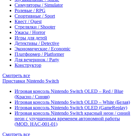
Симуляторы / Simulator
Ролевые / RPG
Спортивные / Sport
Квест / Quest
Стрелялки / Shooter
Ужасы / Horror
Игры для детей
Детективы / Detective
Экономические / Economic
Платформер / Platformer
Для вечеринок / Party
Конструктор
Смотреть все
Приставки Nintendo Switch
Игровая консоль Nintendo Switch OLED – Red / Blue
(Красно / Синяя)
Игровая консоль Nintendo Switch OLED – White (Белая)
Игровая консоль Nintendo Switch OLED (GameReplay)
Игровая консоль Nintendo Switch красный неон / синий
неон с улучшенным временем автономной работы
(MOD. HAC-001-01)
Смотреть все