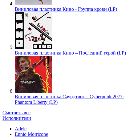
Виниловая пластинка Кино - Группа крови (LP)
Виниловая пластинка Кино – Последний герой (LP)
Виниловая пластинка Саундтрек – Cyberpunk 2077:
Phantom Liberty (LP)
Смотреть все
Исполнители
Adele
Ennio Morricone