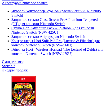
Аксессуары Nintendo Switch
Игровой контроллер Joy-Con красный синий (Nintendo
Switch)
Защитное стекло Glass Screen Pro+ Premium Tempered
(9H) для консоли Nintendo Switch
Сумка Hori Adventure Pack - Splatoon 3 для консоли
Nintendo Switch (NSW-425U)
Защитное стекло Artplays для Nintendo Switch
Контроллеры Hori Split Pad Pro (Lucario & Pikachu) для
консоли Nintendo Switch (NSW-414U)
Геймпад Hori - Wireless Horipad (The Legend of Zelda) для
консоли Nintendo Switch (NSW-479U)
Смотреть все
Switch 2
Лидеры продаж