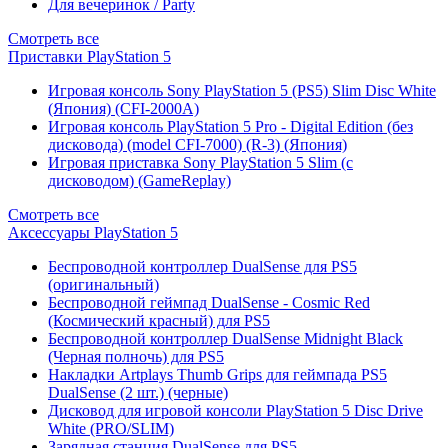
Для вечеринок / Party
Смотреть все
Приставки PlayStation 5
Игровая консоль Sony PlayStation 5 (PS5) Slim Disc White
(Япония) (CFI-2000A)
Игровая консоль PlayStation 5 Pro - Digital Edition (без
дисковода) (model CFI-7000) (R-3) (Япония)
Игровая приставка Sony PlayStation 5 Slim (с
дисководом) (GameReplay)
Смотреть все
Аксессуары PlayStation 5
Беспроводной контроллер DualSense для PS5
(оригинальный)
Беспроводной геймпад DualSense - Cosmic Red
(Космический красный) для PS5
Беспроводной контроллер DualSense Midnight Black
(Черная полночь) для PS5
Накладки Artplays Thumb Grips для геймпада PS5
DualSense (2 шт.) (черные)
Дисковод для игровой консоли PlayStation 5 Disc Drive
White (PRO/SLIM)
Зарядная станция DualSense для PS5