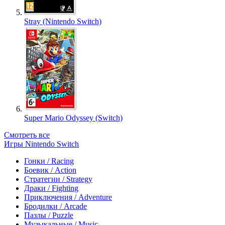
Stray (Nintendo Switch)
Super Mario Odyssey (Switch)
Смотреть все
Игры Nintendo Switch
Гонки / Racing
Боевик / Action
Стратегии / Strategy
Драки / Fighting
Приключения / Adventure
Бродилки / Arcade
Пазлы / Puzzle
Музыкальные / Music