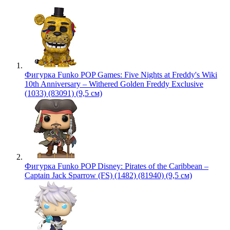
Фигурка Funko POP Games: Five Nights at Freddy's Wiki
10th Anniversary – Withered Golden Freddy Exclusive
(1033) (83091) (9,5 см)
Фигурка Funko POP Disney: Pirates of the Caribbean –
Captain Jack Sparrow (FS) (1482) (81940) (9,5 см)