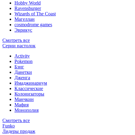
Hobby World
Ravensburger
Wizards of The Coast
Магеллан
сosmodrome games
Эврикус
Смотреть все
Серии настолок
Activity
Pokemon
Бэнг
Данетки
Дженга
Имаджинариум
Классические
Колонизаторы
Манчкин
Мафия
Монополия
Смотреть все
Funko
Лидеры продаж