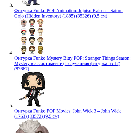
Фигурка Funko POP Animation: Jujutsu Kaisen – Satoru
Gojo (Hidden Inventory) (1885) (85326) (9,5 см)
Фигурка Funko Mystery Bitty POP: Stranger Things Season:
Mystery в ассортименте (1 случайная фигурка из 12)
(83667)
Фигурка Funko POP Movies: John Wick 3 – John Wick
(1763) (83572) (9,5 см)