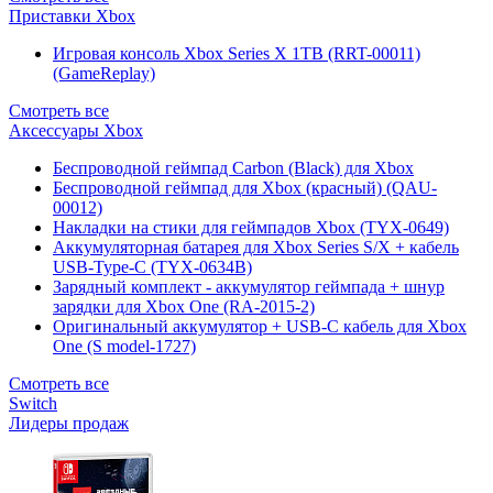
Приставки Xbox
Игровая консоль Xbox Series X 1TB (RRT-00011)
(GameReplay)
Смотреть все
Аксессуары Xbox
Беспроводной геймпад Carbon (Black) для Xbox
Беспроводной геймпад для Xbox (красный) (QAU-
00012)
Накладки на стики для геймпадов Xbox (TYX-0649)
Аккумуляторная батарея для Xbox Series S/X + кабель
USB-Type-C (TYX-0634B)
Зарядный комплект - аккумулятор геймпада + шнур
зарядки для Xbox One (RA-2015-2)
Оригинальный аккумулятор + USB-C кабель для Xbox
One (S model-1727)
Смотреть все
Switch
Лидеры продаж