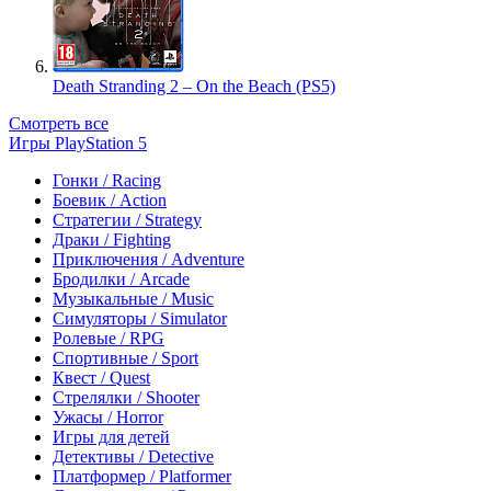
Death Stranding 2 – On the Beach (PS5)
Смотреть все
Игры PlayStation 5
Гонки / Racing
Боевик / Action
Стратегии / Strategy
Драки / Fighting
Приключения / Adventure
Бродилки / Arcade
Музыкальные / Music
Симуляторы / Simulator
Ролевые / RPG
Спортивные / Sport
Квест / Quest
Стрелялки / Shooter
Ужасы / Horror
Игры для детей
Детективы / Detective
Платформер / Platformer