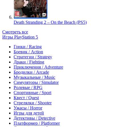
Death Stranding 2 – On the Beach (PS5)
Смотреть все
Игры PlayStation 5
Гонки / Racing
Боевик / Action
Стратегии / Strategy
Драки / Fighting
Приключения / Adventure
Бродилки / Arcade
Музыкальные / Music
Симуляторы / Simulator
Ролевые / RPG
Спортивные / Sport
Квест / Quest
Стрелялки / Shooter
Ужасы / Horror
Игры для детей
Детективы / Detective
Платформер / Platformer