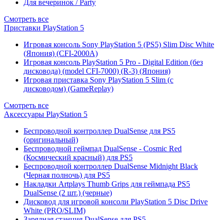
Для вечеринок / Party
Смотреть все
Приставки PlayStation 5
Игровая консоль Sony PlayStation 5 (PS5) Slim Disc White
(Япония) (CFI-2000A)
Игровая консоль PlayStation 5 Pro - Digital Edition (без
дисковода) (model CFI-7000) (R-3) (Япония)
Игровая приставка Sony PlayStation 5 Slim (с
дисководом) (GameReplay)
Смотреть все
Аксессуары PlayStation 5
Беспроводной контроллер DualSense для PS5
(оригинальный)
Беспроводной геймпад DualSense - Cosmic Red
(Космический красный) для PS5
Беспроводной контроллер DualSense Midnight Black
(Черная полночь) для PS5
Накладки Artplays Thumb Grips для геймпада PS5
DualSense (2 шт.) (черные)
Дисковод для игровой консоли PlayStation 5 Disc Drive
White (PRO/SLIM)
Зарядная станция DualSense для PS5