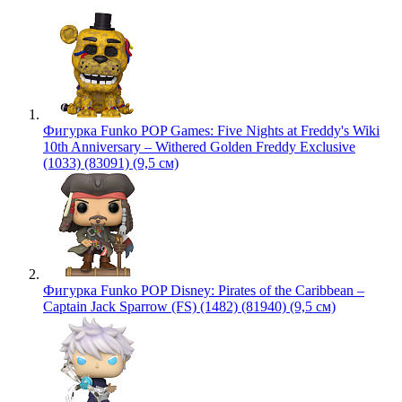
Фигурка Funko POP Games: Five Nights at Freddy's Wiki
10th Anniversary – Withered Golden Freddy Exclusive
(1033) (83091) (9,5 см)
Фигурка Funko POP Disney: Pirates of the Caribbean –
Captain Jack Sparrow (FS) (1482) (81940) (9,5 см)