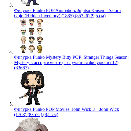
Фигурка Funko POP Animation: Jujutsu Kaisen – Satoru
Gojo (Hidden Inventory) (1885) (85326) (9,5 см)
Фигурка Funko Mystery Bitty POP: Stranger Things Season:
Mystery в ассортименте (1 случайная фигурка из 12)
(83667)
Фигурка Funko POP Movies: John Wick 3 – John Wick
(1763) (83572) (9,5 см)