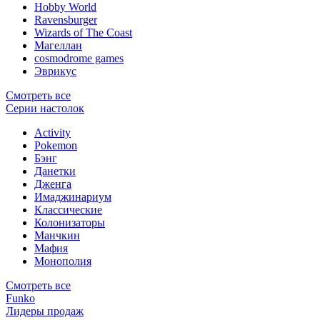
Hobby World
Ravensburger
Wizards of The Coast
Магеллан
сosmodrome games
Эврикус
Смотреть все
Серии настолок
Activity
Pokemon
Бэнг
Данетки
Дженга
Имаджинариум
Классические
Колонизаторы
Манчкин
Мафия
Монополия
Смотреть все
Funko
Лидеры продаж