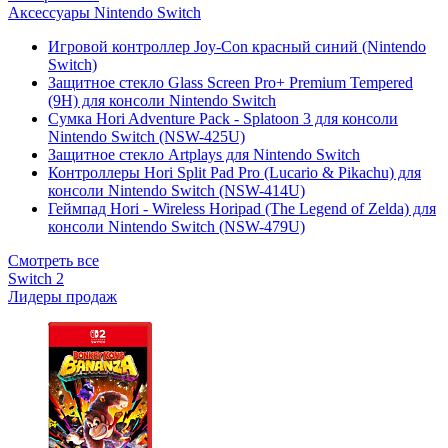
Аксессуары Nintendo Switch
Игровой контроллер Joy-Con красный синий (Nintendo
Switch)
Защитное стекло Glass Screen Pro+ Premium Tempered
(9H) для консоли Nintendo Switch
Сумка Hori Adventure Pack - Splatoon 3 для консоли
Nintendo Switch (NSW-425U)
Защитное стекло Artplays для Nintendo Switch
Контроллеры Hori Split Pad Pro (Lucario & Pikachu) для
консоли Nintendo Switch (NSW-414U)
Геймпад Hori - Wireless Horipad (The Legend of Zelda) для
консоли Nintendo Switch (NSW-479U)
Смотреть все
Switch 2
Лидеры продаж