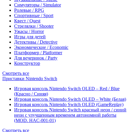
Симуляторы / Simulator
Ролевые / RPG
Спортивные / Sport
Квест / Quest
Стрелялки / Shooter
Ужасы / Horror
Игры для детей
Детективы / Detective
Экономические / Economic
Платформер / Platformer
Для вечеринок / Party
Конструктор
Смотреть все
Приставки Nintendo Switch
Игровая консоль Nintendo Switch OLED – Red / Blue
(Красно / Синяя)
Игровая консоль Nintendo Switch OLED – White (Белая)
Игровая консоль Nintendo Switch OLED (GameReplay)
Игровая консоль Nintendo Switch красный неон / синий
неон с улучшенным временем автономной работы
(MOD. HAC-001-01)
Смотреть все