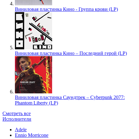
Виниловая пластинка Кино - Группа крови (LP)
Виниловая пластинка Кино – Последний герой (LP)
Виниловая пластинка Саундтрек – Cyberpunk 2077:
Phantom Liberty (LP)
Смотреть все
Исполнители
Adele
Ennio Morricone