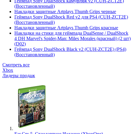
Геймпад Sony DualShock камуфляж v2 (CUH-ZCT2E)
(Восстановленный)
Накладки защитные Artplays Thumb Grips черные
Геймпад Sony DualShock Red v2 для PS4 (CUH-ZCT2E)
(Восстановленный)
Накладки защитные Artplays Thumb Grips красные
Накладки на стики для геймпада DualSense / DualShock
4 DH Marvel's Spider-Man: Miles Morales (красный) (2 шт)
(D02)
Геймпад Sony DualShock Black v2 (CUH-ZCT2E) (PS4)
(Восстановленный)
Смотреть все
Xbox
Лидеры продаж
Far Cry 5. Стандартное Издание (XboxOne)