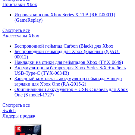
Приставки Xbox
Игровая консоль Xbox Series X 1TB (RRT-00011)
(GameReplay)
Смотреть все
Аксессуары Xbox
Беспроводной геймпад Carbon (Black) для Xbox
Беспроводной геймпад для Xbox (красный) (QAU-
00012)
Накладки на стики для геймпадов Xbox (TYX-0649)
Аккумуляторная батарея для Xbox Series S/X + кабель
USB-Type-C (TYX-0634B)
Зарядный комплект - аккумулятор геймпада + шнур
зарядки для Xbox One (RA-2015-2)
Оригинальный аккумулятор + USB-C кабель для Xbox
One (S model-1727)
Смотреть все
Switch
Лидеры продаж