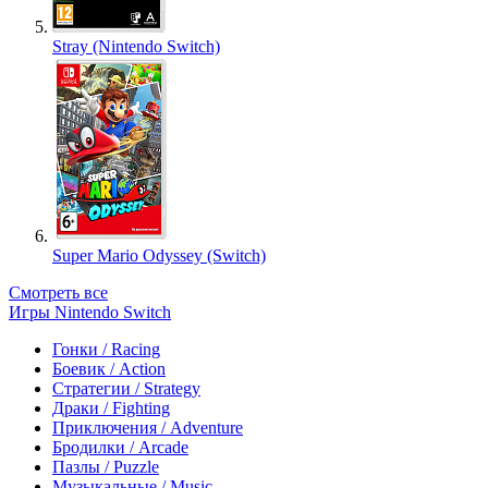
Stray (Nintendo Switch)
Super Mario Odyssey (Switch)
Смотреть все
Игры Nintendo Switch
Гонки / Racing
Боевик / Action
Стратегии / Strategy
Драки / Fighting
Приключения / Adventure
Бродилки / Arcade
Пазлы / Puzzle
Музыкальные / Music