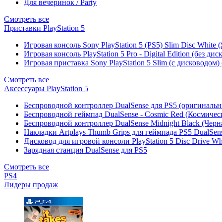
Для вечеринок / Party
Смотреть все
Приставки PlayStation 5
Игровая консоль Sony PlayStation 5 (PS5) Slim Disc White
Игровая консоль PlayStation 5 Pro - Digital Edition (без ди
Игровая приставка Sony PlayStation 5 Slim (с дисководом)
Смотреть все
Аксессуары PlayStation 5
Беспроводной контроллер DualSense для PS5 (оригиналь
Беспроводной геймпад DualSense - Cosmic Red (Космичес
Беспроводной контроллер DualSense Midnight Black (Черн
Накладки Artplays Thumb Grips для геймпада PS5 DualSens
Дисковод для игровой консоли PlayStation 5 Disc Drive W
Зарядная станция DualSense для PS5
Смотреть все
PS4
Лидеры продаж