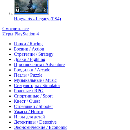
Hogwarts - Legacy (PS4)
Смотреть все
Игры PlayStation 4
Гонки / Racing
Боевик / Action
Стратегии / Strategy
Драки / Fighting
Приключения / Adventure
Бродилки / Arcade
Пазлы / Puzzle
Музыкальные / Music
Симуляторы / Simulator
Ролевые / RPG
Спортивные / Sport
Квест / Quest
Стрелялки / Shooter
Ужасы / Horror
Игры для детей
Детективы / Detective
Экономические / Economic