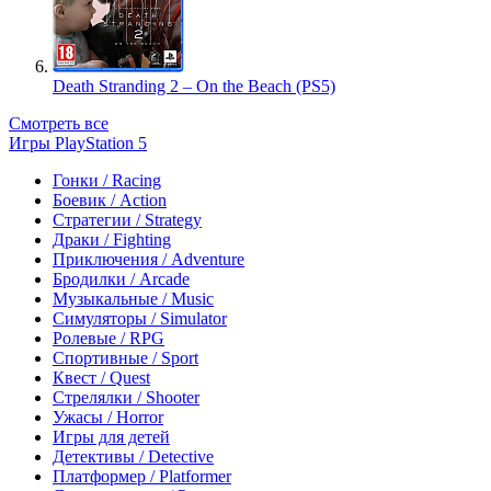
Death Stranding 2 – On the Beach (PS5)
Смотреть все
Игры PlayStation 5
Гонки / Racing
Боевик / Action
Стратегии / Strategy
Драки / Fighting
Приключения / Adventure
Бродилки / Arcade
Музыкальные / Music
Симуляторы / Simulator
Ролевые / RPG
Спортивные / Sport
Квест / Quest
Стрелялки / Shooter
Ужасы / Horror
Игры для детей
Детективы / Detective
Платформер / Platformer