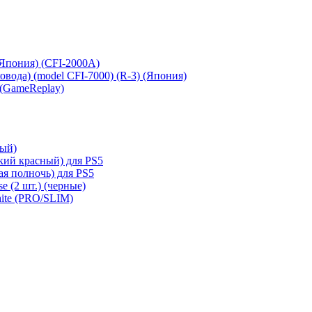
 (Япония) (CFI-2000A)
сковода) (model CFI-7000) (R-3) (Япония)
 (GameReplay)
ный)
кий красный) для PS5
ая полночь) для PS5
e (2 шт.) (черные)
hite (PRO/SLIM)