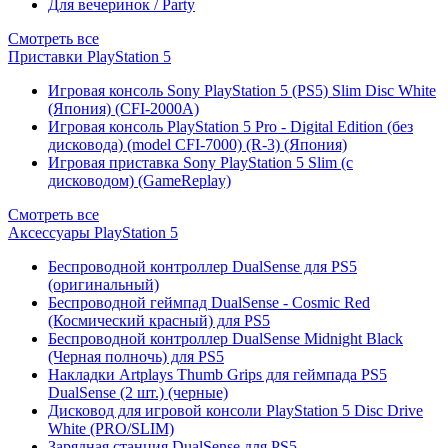
Для вечеринок / Party
Смотреть все
Приставки PlayStation 5
Игровая консоль Sony PlayStation 5 (PS5) Slim Disc White
(Япония) (CFI-2000A)
Игровая консоль PlayStation 5 Pro - Digital Edition (без
дисковода) (model CFI-7000) (R-3) (Япония)
Игровая приставка Sony PlayStation 5 Slim (с
дисководом) (GameReplay)
Смотреть все
Аксессуары PlayStation 5
Беспроводной контроллер DualSense для PS5
(оригинальный)
Беспроводной геймпад DualSense - Cosmic Red
(Космический красный) для PS5
Беспроводной контроллер DualSense Midnight Black
(Черная полночь) для PS5
Накладки Artplays Thumb Grips для геймпада PS5
DualSense (2 шт.) (черные)
Дисковод для игровой консоли PlayStation 5 Disc Drive
White (PRO/SLIM)
Зарядная станция DualSense для PS5