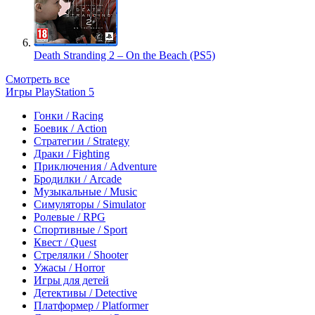
Death Stranding 2 – On the Beach (PS5)
Смотреть все
Игры PlayStation 5
Гонки / Racing
Боевик / Action
Стратегии / Strategy
Драки / Fighting
Приключения / Adventure
Бродилки / Arcade
Музыкальные / Music
Симуляторы / Simulator
Ролевые / RPG
Спортивные / Sport
Квест / Quest
Стрелялки / Shooter
Ужасы / Horror
Игры для детей
Детективы / Detective
Платформер / Platformer