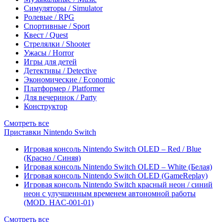
Симуляторы / Simulator
Ролевые / RPG
Спортивные / Sport
Квест / Quest
Стрелялки / Shooter
Ужасы / Horror
Игры для детей
Детективы / Detective
Экономические / Economic
Платформер / Platformer
Для вечеринок / Party
Конструктор
Смотреть все
Приставки Nintendo Switch
Игровая консоль Nintendo Switch OLED – Red / Blue
(Красно / Синяя)
Игровая консоль Nintendo Switch OLED – White (Белая)
Игровая консоль Nintendo Switch OLED (GameReplay)
Игровая консоль Nintendo Switch красный неон / синий
неон с улучшенным временем автономной работы
(MOD. HAC-001-01)
Смотреть все