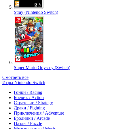
Stray (Nintendo Switch)
Super Mario Odyssey (Switch)
Смотреть все
Игры Nintendo Switch
Гонки / Racing
Боевик / Action
Стратегии / Strategy
Драки / Fighting
Приключения / Adventure
Бродилки / Arcade
Пазлы / Puzzle
Музыкальные / Music