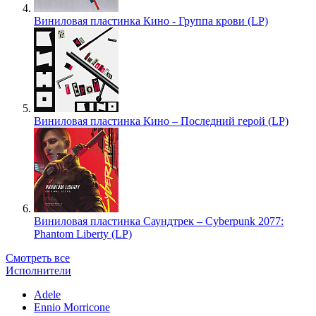
Виниловая пластинка Кино - Группа крови (LP)
Виниловая пластинка Кино – Последний герой (LP)
Виниловая пластинка Саундтрек – Cyberpunk 2077:
Phantom Liberty (LP)
Смотреть все
Исполнители
Adele
Ennio Morricone