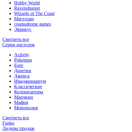
Hobby World
Ravensburger
Wizards of The Coast
Магеллан
сosmodrome games
Эврикус
Смотреть все
Серии настолок
Activity
Pokemon
Бэнг
Данетки
Дженга
Имаджинариум
Классические
Колонизаторы
Манчкин
Мафия
Монополия
Смотреть все
Funko
Лидеры продаж