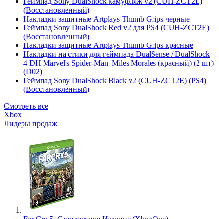
Геймпад Sony DualShock камуфляж v2 (CUH-ZCT2E)
(Восстановленный)
Накладки защитные Artplays Thumb Grips черные
Геймпад Sony DualShock Red v2 для PS4 (CUH-ZCT2E)
(Восстановленный)
Накладки защитные Artplays Thumb Grips красные
Накладки на стики для геймпада DualSense / DualShock
4 DH Marvel's Spider-Man: Miles Morales (красный) (2 шт)
(D02)
Геймпад Sony DualShock Black v2 (CUH-ZCT2E) (PS4)
(Восстановленный)
Смотреть все
Xbox
Лидеры продаж
Far Cry 5. Стандартное Издание (XboxOne)