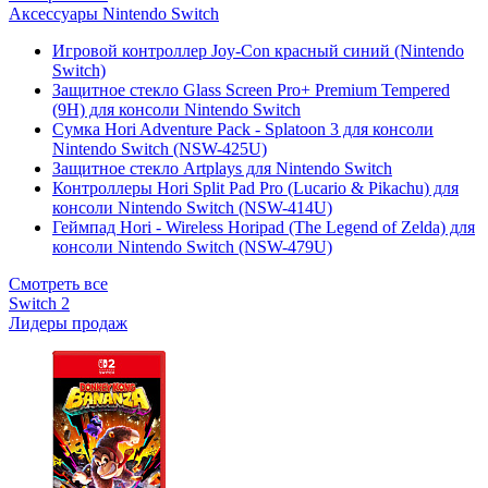
Аксессуары Nintendo Switch
Игровой контроллер Joy-Con красный синий (Nintendo
Switch)
Защитное стекло Glass Screen Pro+ Premium Tempered
(9H) для консоли Nintendo Switch
Сумка Hori Adventure Pack - Splatoon 3 для консоли
Nintendo Switch (NSW-425U)
Защитное стекло Artplays для Nintendo Switch
Контроллеры Hori Split Pad Pro (Lucario & Pikachu) для
консоли Nintendo Switch (NSW-414U)
Геймпад Hori - Wireless Horipad (The Legend of Zelda) для
консоли Nintendo Switch (NSW-479U)
Смотреть все
Switch 2
Лидеры продаж