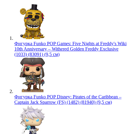
Фигурка Funko POP Games: Five Nights at Freddy's Wiki
10th Anniversary – Withered Golden Freddy Exclusive
(1033) (83091) (9,5 см)
Фигурка Funko POP Disney: Pirates of the Caribbean –
Captain Jack Sparrow (FS) (1482) (81940) (9,5 см)