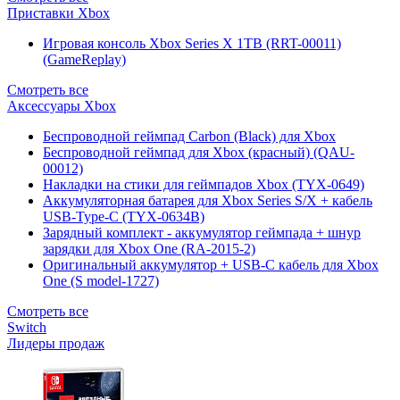
Приставки Xbox
Игровая консоль Xbox Series X 1TB (RRT-00011)
(GameReplay)
Смотреть все
Аксессуары Xbox
Беспроводной геймпад Carbon (Black) для Xbox
Беспроводной геймпад для Xbox (красный) (QAU-
00012)
Накладки на стики для геймпадов Xbox (TYX-0649)
Аккумуляторная батарея для Xbox Series S/X + кабель
USB-Type-C (TYX-0634B)
Зарядный комплект - аккумулятор геймпада + шнур
зарядки для Xbox One (RA-2015-2)
Оригинальный аккумулятор + USB-C кабель для Xbox
One (S model-1727)
Смотреть все
Switch
Лидеры продаж