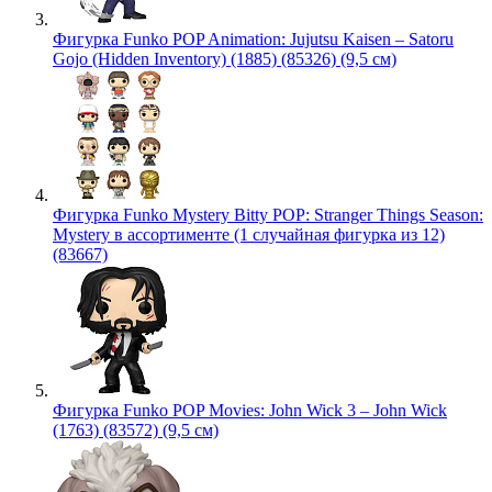
Фигурка Funko POP Animation: Jujutsu Kaisen – Satoru
Gojo (Hidden Inventory) (1885) (85326) (9,5 см)
Фигурка Funko Mystery Bitty POP: Stranger Things Season:
Mystery в ассортименте (1 случайная фигурка из 12)
(83667)
Фигурка Funko POP Movies: John Wick 3 – John Wick
(1763) (83572) (9,5 см)