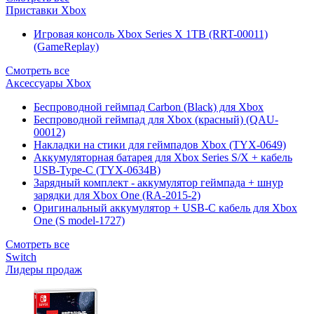
Приставки Xbox
Игровая консоль Xbox Series X 1TB (RRT-00011)
(GameReplay)
Смотреть все
Аксессуары Xbox
Беспроводной геймпад Carbon (Black) для Xbox
Беспроводной геймпад для Xbox (красный) (QAU-
00012)
Накладки на стики для геймпадов Xbox (TYX-0649)
Аккумуляторная батарея для Xbox Series S/X + кабель
USB-Type-C (TYX-0634B)
Зарядный комплект - аккумулятор геймпада + шнур
зарядки для Xbox One (RA-2015-2)
Оригинальный аккумулятор + USB-C кабель для Xbox
One (S model-1727)
Смотреть все
Switch
Лидеры продаж