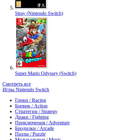
Stray (Nintendo Switch)
Super Mario Odyssey (Switch)
Смотреть все
Игры Nintendo Switch
Гонки / Racing
Боевик / Action
Стратегии / Strategy
Драки / Fighting
Приключения / Adventure
Бродилки / Arcade
Пазлы / Puzzle
Музыкальные / Music