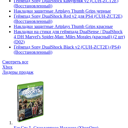
Геймпад Sony DualShock камуфляж v2 (CUH-ZCT2E)
(Восстановленный)
Накладки защитные Artplays Thumb Grips черные
Геймпад Sony DualShock Red v2 для PS4 (CUH-ZCT2E)
(Восстановленный)
Накладки защитные Artplays Thumb Grips красные
Накладки на стики для геймпада DualSense / DualShock
4 DH Marvel's Spider-Man: Miles Morales (красный) (2 шт)
(D02)
Геймпад Sony DualShock Black v2 (CUH-ZCT2E) (PS4)
(Восстановленный)
Смотреть все
Xbox
Лидеры продаж
Far Cry 5. Стандартное Издание (XboxOne)