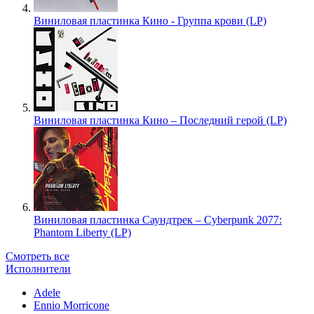
Виниловая пластинка Кино - Группа крови (LP)
Виниловая пластинка Кино – Последний герой (LP)
Виниловая пластинка Саундтрек – Cyberpunk 2077:
Phantom Liberty (LP)
Смотреть все
Исполнители
Adele
Ennio Morricone