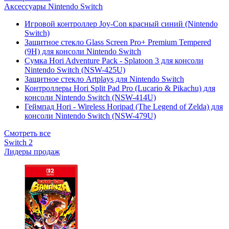
Аксессуары Nintendo Switch
Игровой контроллер Joy-Con красный синий (Nintendo
Switch)
Защитное стекло Glass Screen Pro+ Premium Tempered
(9H) для консоли Nintendo Switch
Сумка Hori Adventure Pack - Splatoon 3 для консоли
Nintendo Switch (NSW-425U)
Защитное стекло Artplays для Nintendo Switch
Контроллеры Hori Split Pad Pro (Lucario & Pikachu) для
консоли Nintendo Switch (NSW-414U)
Геймпад Hori - Wireless Horipad (The Legend of Zelda) для
консоли Nintendo Switch (NSW-479U)
Смотреть все
Switch 2
Лидеры продаж