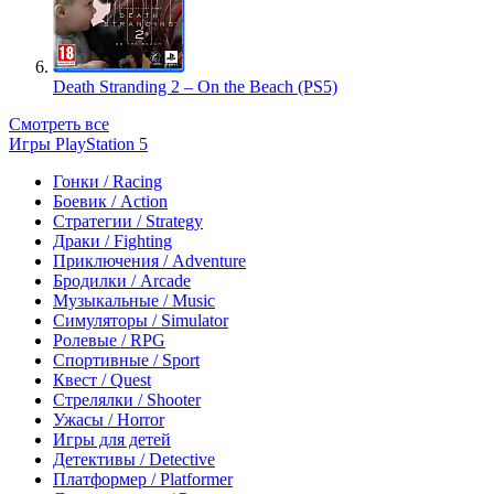
Death Stranding 2 – On the Beach (PS5)
Смотреть все
Игры PlayStation 5
Гонки / Racing
Боевик / Action
Стратегии / Strategy
Драки / Fighting
Приключения / Adventure
Бродилки / Arcade
Музыкальные / Music
Симуляторы / Simulator
Ролевые / RPG
Спортивные / Sport
Квест / Quest
Стрелялки / Shooter
Ужасы / Horror
Игры для детей
Детективы / Detective
Платформер / Platformer