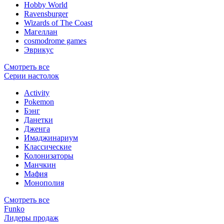
Hobby World
Ravensburger
Wizards of The Coast
Магеллан
сosmodrome games
Эврикус
Смотреть все
Серии настолок
Activity
Pokemon
Бэнг
Данетки
Дженга
Имаджинариум
Классические
Колонизаторы
Манчкин
Мафия
Монополия
Смотреть все
Funko
Лидеры продаж