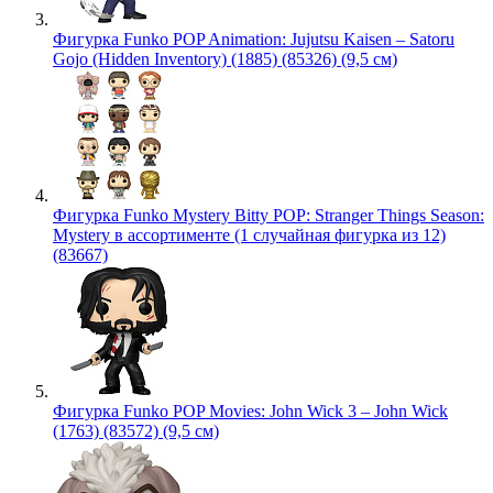
Фигурка Funko POP Animation: Jujutsu Kaisen – Satoru
Gojo (Hidden Inventory) (1885) (85326) (9,5 см)
Фигурка Funko Mystery Bitty POP: Stranger Things Season:
Mystery в ассортименте (1 случайная фигурка из 12)
(83667)
Фигурка Funko POP Movies: John Wick 3 – John Wick
(1763) (83572) (9,5 см)