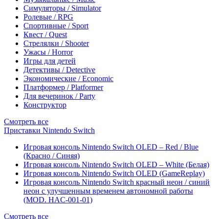
Симуляторы / Simulator
Ролевые / RPG
Спортивные / Sport
Квест / Quest
Стрелялки / Shooter
Ужасы / Horror
Игры для детей
Детективы / Detective
Экономические / Economic
Платформер / Platformer
Для вечеринок / Party
Конструктор
Смотреть все
Приставки Nintendo Switch
Игровая консоль Nintendo Switch OLED – Red / Blue
(Красно / Синяя)
Игровая консоль Nintendo Switch OLED – White (Белая)
Игровая консоль Nintendo Switch OLED (GameReplay)
Игровая консоль Nintendo Switch красный неон / синий
неон с улучшенным временем автономной работы
(MOD. HAC-001-01)
Смотреть все