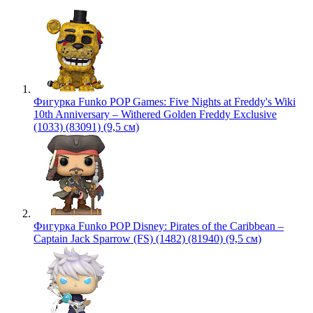
Фигурка Funko POP Games: Five Nights at Freddy's Wiki
10th Anniversary – Withered Golden Freddy Exclusive
(1033) (83091) (9,5 см)
Фигурка Funko POP Disney: Pirates of the Caribbean –
Captain Jack Sparrow (FS) (1482) (81940) (9,5 см)