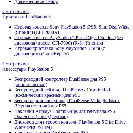
Для вечеринок / Party
Смотреть все
Приставки PlayStation 5
Игровая консоль Sony PlayStation 5 (PS5) Slim Disc White
(Япония) (CFI-2000A)
Игровая консоль PlayStation 5 Pro - Digital Edition (без
дисковода) (model CFI-7000) (R-3) (Япония)
Игровая приставка Sony PlayStation 5 Slim (с
дисководом) (GameReplay)
Смотреть все
Аксессуары PlayStation 5
Беспроводной контроллер DualSense для PS5
(оригинальный)
Беспроводной геймпад DualSense - Cosmic Red
(Космический красный) для PS5
Беспроводной контроллер DualSense Midnight Black
(Черная полночь) для PS5
Накладки Artplays Thumb Grips для геймпада PS5
DualSense (2 шт.) (черные)
Дисковод для игровой консоли PlayStation 5 Disc Drive
White (PRO/SLIM)
Зарядная станция DualSense для PS5