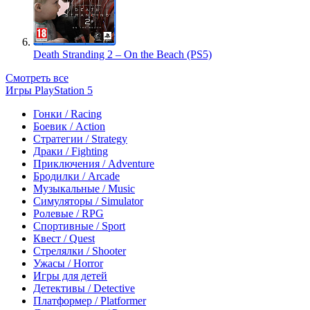
Death Stranding 2 – On the Beach (PS5)
Смотреть все
Игры PlayStation 5
Гонки / Racing
Боевик / Action
Стратегии / Strategy
Драки / Fighting
Приключения / Adventure
Бродилки / Arcade
Музыкальные / Music
Симуляторы / Simulator
Ролевые / RPG
Спортивные / Sport
Квест / Quest
Стрелялки / Shooter
Ужасы / Horror
Игры для детей
Детективы / Detective
Платформер / Platformer