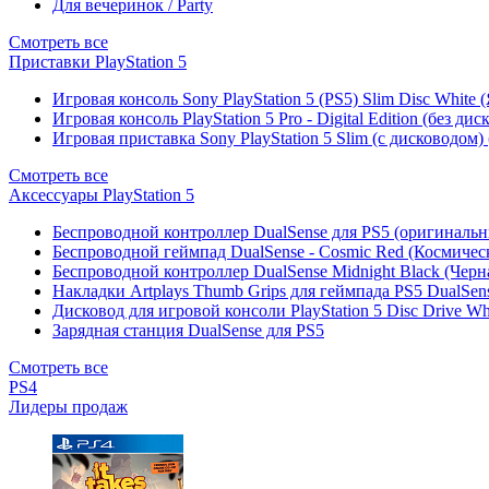
Для вечеринок / Party
Смотреть все
Приставки PlayStation 5
Игровая консоль Sony PlayStation 5 (PS5) Slim Disc White
Игровая консоль PlayStation 5 Pro - Digital Edition (без ди
Игровая приставка Sony PlayStation 5 Slim (с дисководом)
Смотреть все
Аксессуары PlayStation 5
Беспроводной контроллер DualSense для PS5 (оригиналь
Беспроводной геймпад DualSense - Cosmic Red (Космичес
Беспроводной контроллер DualSense Midnight Black (Черн
Накладки Artplays Thumb Grips для геймпада PS5 DualSens
Дисковод для игровой консоли PlayStation 5 Disc Drive W
Зарядная станция DualSense для PS5
Смотреть все
PS4
Лидеры продаж