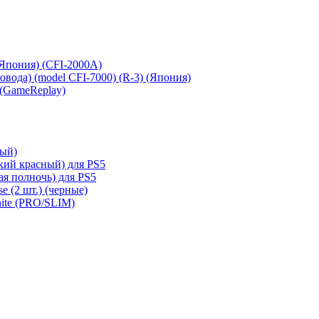
 (Япония) (CFI-2000A)
сковода) (model CFI-7000) (R-3) (Япония)
 (GameReplay)
ный)
кий красный) для PS5
ая полночь) для PS5
e (2 шт.) (черные)
hite (PRO/SLIM)