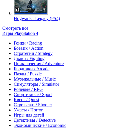
Hogwarts - Legacy (PS4)
Смотреть все
Игры PlayStation 4
Гонки / Racing
Боевик / Action
Стратегии / Strategy
Драки / Fighting
Приключения / Adventure
Бродилки / Arcade
Пазлы / Puzzle
Музыкальные / Music
Симуляторы / Simulator
Ролевые / RPG
Спортивные / Sport
Квест / Quest
Стрелялки / Shooter
Ужасы / Horror
Игры для детей
Детективы / Detective
Экономические / Economic