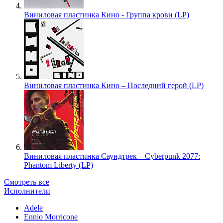
Виниловая пластинка Кино - Группа крови (LP)
Виниловая пластинка Кино – Последний герой (LP)
Виниловая пластинка Саундтрек – Cyberpunk 2077:
Phantom Liberty (LP)
Смотреть все
Исполнители
Adele
Ennio Morricone