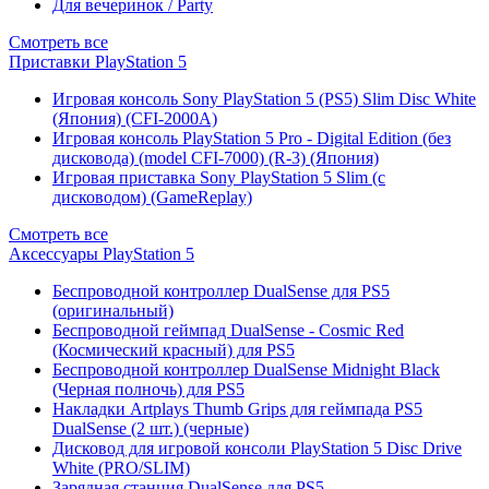
Для вечеринок / Party
Смотреть все
Приставки PlayStation 5
Игровая консоль Sony PlayStation 5 (PS5) Slim Disc White
(Япония) (CFI-2000A)
Игровая консоль PlayStation 5 Pro - Digital Edition (без
дисковода) (model CFI-7000) (R-3) (Япония)
Игровая приставка Sony PlayStation 5 Slim (с
дисководом) (GameReplay)
Смотреть все
Аксессуары PlayStation 5
Беспроводной контроллер DualSense для PS5
(оригинальный)
Беспроводной геймпад DualSense - Cosmic Red
(Космический красный) для PS5
Беспроводной контроллер DualSense Midnight Black
(Черная полночь) для PS5
Накладки Artplays Thumb Grips для геймпада PS5
DualSense (2 шт.) (черные)
Дисковод для игровой консоли PlayStation 5 Disc Drive
White (PRO/SLIM)
Зарядная станция DualSense для PS5