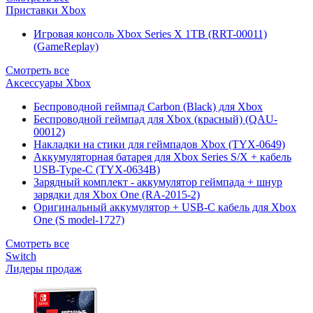
Приставки Xbox
Игровая консоль Xbox Series X 1TB (RRT-00011)
(GameReplay)
Смотреть все
Аксессуары Xbox
Беспроводной геймпад Carbon (Black) для Xbox
Беспроводной геймпад для Xbox (красный) (QAU-
00012)
Накладки на стики для геймпадов Xbox (TYX-0649)
Аккумуляторная батарея для Xbox Series S/X + кабель
USB-Type-C (TYX-0634B)
Зарядный комплект - аккумулятор геймпада + шнур
зарядки для Xbox One (RA-2015-2)
Оригинальный аккумулятор + USB-C кабель для Xbox
One (S model-1727)
Смотреть все
Switch
Лидеры продаж