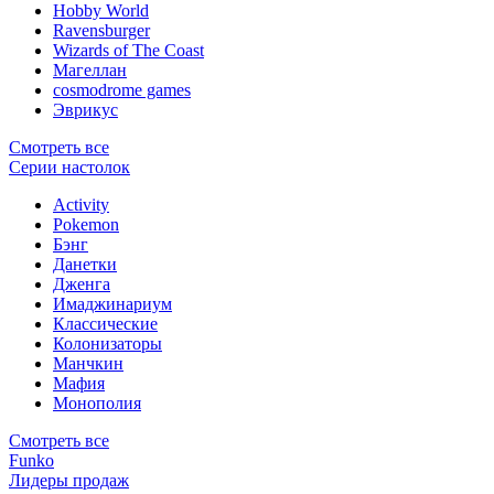
Hobby World
Ravensburger
Wizards of The Coast
Магеллан
сosmodrome games
Эврикус
Смотреть все
Серии настолок
Activity
Pokemon
Бэнг
Данетки
Дженга
Имаджинариум
Классические
Колонизаторы
Манчкин
Мафия
Монополия
Смотреть все
Funko
Лидеры продаж