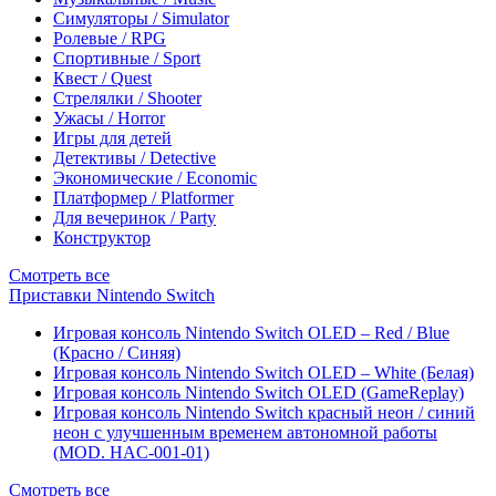
Симуляторы / Simulator
Ролевые / RPG
Спортивные / Sport
Квест / Quest
Стрелялки / Shooter
Ужасы / Horror
Игры для детей
Детективы / Detective
Экономические / Economic
Платформер / Platformer
Для вечеринок / Party
Конструктор
Смотреть все
Приставки Nintendo Switch
Игровая консоль Nintendo Switch OLED – Red / Blue
(Красно / Синяя)
Игровая консоль Nintendo Switch OLED – White (Белая)
Игровая консоль Nintendo Switch OLED (GameReplay)
Игровая консоль Nintendo Switch красный неон / синий
неон с улучшенным временем автономной работы
(MOD. HAC-001-01)
Смотреть все