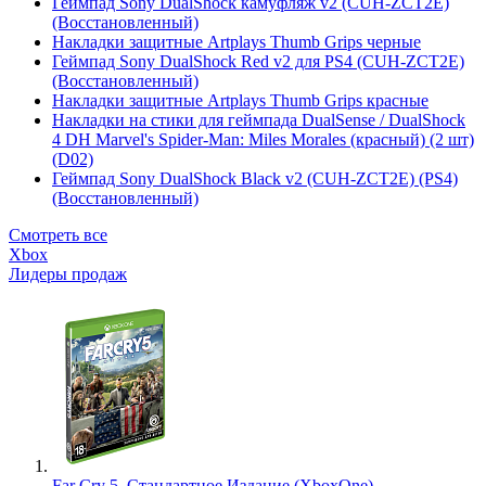
Геймпад Sony DualShock камуфляж v2 (CUH-ZCT2E)
(Восстановленный)
Накладки защитные Artplays Thumb Grips черные
Геймпад Sony DualShock Red v2 для PS4 (CUH-ZCT2E)
(Восстановленный)
Накладки защитные Artplays Thumb Grips красные
Накладки на стики для геймпада DualSense / DualShock
4 DH Marvel's Spider-Man: Miles Morales (красный) (2 шт)
(D02)
Геймпад Sony DualShock Black v2 (CUH-ZCT2E) (PS4)
(Восстановленный)
Смотреть все
Xbox
Лидеры продаж
Far Cry 5. Стандартное Издание (XboxOne)