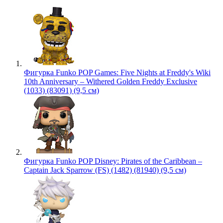
Фигурка Funko POP Games: Five Nights at Freddy's Wiki
10th Anniversary – Withered Golden Freddy Exclusive
(1033) (83091) (9,5 см)
Фигурка Funko POP Disney: Pirates of the Caribbean –
Captain Jack Sparrow (FS) (1482) (81940) (9,5 см)