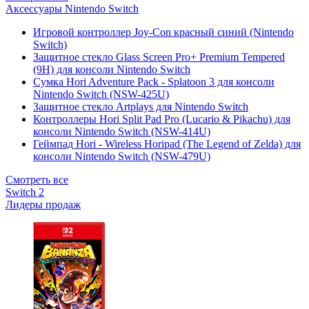
Аксессуары Nintendo Switch
Игровой контроллер Joy-Con красный синий (Nintendo
Switch)
Защитное стекло Glass Screen Pro+ Premium Tempered
(9H) для консоли Nintendo Switch
Сумка Hori Adventure Pack - Splatoon 3 для консоли
Nintendo Switch (NSW-425U)
Защитное стекло Artplays для Nintendo Switch
Контроллеры Hori Split Pad Pro (Lucario & Pikachu) для
консоли Nintendo Switch (NSW-414U)
Геймпад Hori - Wireless Horipad (The Legend of Zelda) для
консоли Nintendo Switch (NSW-479U)
Смотреть все
Switch 2
Лидеры продаж