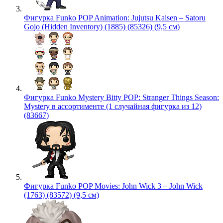
Фигурка Funko POP Animation: Jujutsu Kaisen – Satoru
Gojo (Hidden Inventory) (1885) (85326) (9,5 см)
Фигурка Funko Mystery Bitty POP: Stranger Things Season:
Mystery в ассортименте (1 случайная фигурка из 12)
(83667)
Фигурка Funko POP Movies: John Wick 3 – John Wick
(1763) (83572) (9,5 см)