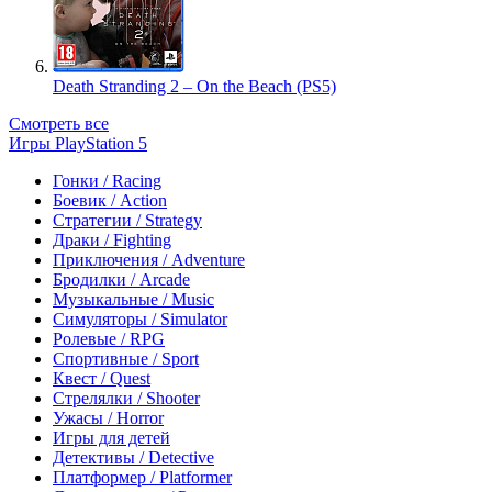
Death Stranding 2 – On the Beach (PS5)
Смотреть все
Игры PlayStation 5
Гонки / Racing
Боевик / Action
Стратегии / Strategy
Драки / Fighting
Приключения / Adventure
Бродилки / Arcade
Музыкальные / Music
Симуляторы / Simulator
Ролевые / RPG
Спортивные / Sport
Квест / Quest
Стрелялки / Shooter
Ужасы / Horror
Игры для детей
Детективы / Detective
Платформер / Platformer