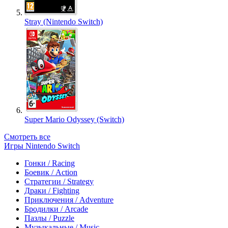
Stray (Nintendo Switch)
Super Mario Odyssey (Switch)
Смотреть все
Игры Nintendo Switch
Гонки / Racing
Боевик / Action
Стратегии / Strategy
Драки / Fighting
Приключения / Adventure
Бродилки / Arcade
Пазлы / Puzzle
Музыкальные / Music