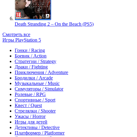
Death Stranding 2 – On the Beach (PS5)
Смотреть все
Игры PlayStation 5
Гонки / Racing
Боевик / Action
Стратегии / Strategy
Драки / Fighting
Приключения / Adventure
Бродилки / Arcade
Музыкальные / Music
Симуляторы / Simulator
Ролевые / RPG
Спортивные / Sport
Квест / Quest
Стрелялки / Shooter
Ужасы / Horror
Игры для детей
Детективы / Detective
Платформер / Platformer