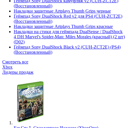
Геймпад Sony DualShock камуфляж v2 (CUH-ZCT2E)
(Восстановленный)
Накладки защитные Artplays Thumb Grips черные
Геймпад Sony DualShock Red v2 для PS4 (CUH-ZCT2E)
(Восстановленный)
Накладки защитные Artplays Thumb Grips красные
Накладки на стики для геймпада DualSense / DualShock
4 DH Marvel's Spider-Man: Miles Morales (красный) (2 шт)
(D02)
Геймпад Sony DualShock Black v2 (CUH-ZCT2E) (PS4)
(Восстановленный)
Смотреть все
Xbox
Лидеры продаж
Far Cry 5. Стандартное Издание (XboxOne)