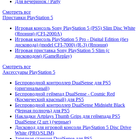
Для вечеринок / Party
Смотреть все
Приставки PlayStation 5
Игровая консоль Sony PlayStation 5 (PS5) Slim Disc White
(Япония) (CFI-2000A)
Игровая консоль PlayStation 5 Pro - Digital Edition (без
дисковода) (model CFI-7000) (R-3) (Япония)
Игровая приставка Sony PlayStation 5 Slim (с
дисководом) (GameReplay)
Смотреть все
Аксессуары PlayStation 5
Беспроводной контроллер DualSense для PS5
(оригинальный)
Беспроводной геймпад DualSense - Cosmic Red
(Космический красный) для PS5
Беспроводной контроллер DualSense Midnight Black
(Черная полночь) для PS5
Накладки Artplays Thumb Grips для геймпада PS5
DualSense (2 шт.) (черные)
Дисковод для игровой консоли PlayStation 5 Disc Drive
White (PRO/SLIM)
Зарядная станция DualSense для PS5