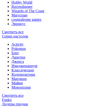
Hobby World
Ravensburger
Wizards of The Coast
Магеллан
сosmodrome games
Эврикус
Смотреть все
Серии настолок
Activity
Pokemon
Бэнг
Данетки
Дженга
Имаджинариум
Классические
Колонизаторы
Манчкин
Мафия
Монополия
Смотреть все
Funko
Лидеры продаж