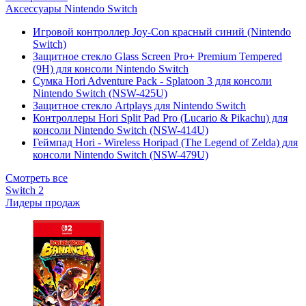
Аксессуары Nintendo Switch
Игровой контроллер Joy-Con красный синий (Nintendo
Switch)
Защитное стекло Glass Screen Pro+ Premium Tempered
(9H) для консоли Nintendo Switch
Сумка Hori Adventure Pack - Splatoon 3 для консоли
Nintendo Switch (NSW-425U)
Защитное стекло Artplays для Nintendo Switch
Контроллеры Hori Split Pad Pro (Lucario & Pikachu) для
консоли Nintendo Switch (NSW-414U)
Геймпад Hori - Wireless Horipad (The Legend of Zelda) для
консоли Nintendo Switch (NSW-479U)
Смотреть все
Switch 2
Лидеры продаж