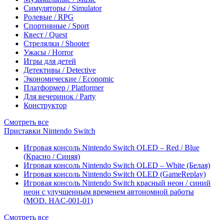
Симуляторы / Simulator
Ролевые / RPG
Спортивные / Sport
Квест / Quest
Стрелялки / Shooter
Ужасы / Horror
Игры для детей
Детективы / Detective
Экономические / Economic
Платформер / Platformer
Для вечеринок / Party
Конструктор
Смотреть все
Приставки Nintendo Switch
Игровая консоль Nintendo Switch OLED – Red / Blue
(Красно / Синяя)
Игровая консоль Nintendo Switch OLED – White (Белая)
Игровая консоль Nintendo Switch OLED (GameReplay)
Игровая консоль Nintendo Switch красный неон / синий
неон с улучшенным временем автономной работы
(MOD. HAC-001-01)
Смотреть все