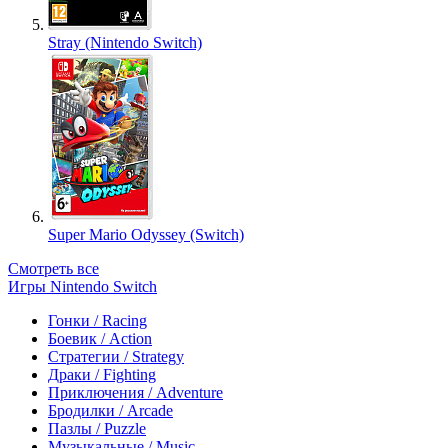
Stray (Nintendo Switch)
Super Mario Odyssey (Switch)
Смотреть все
Игры Nintendo Switch
Гонки / Racing
Боевик / Action
Стратегии / Strategy
Драки / Fighting
Приключения / Adventure
Бродилки / Arcade
Пазлы / Puzzle
Музыкальные / Music