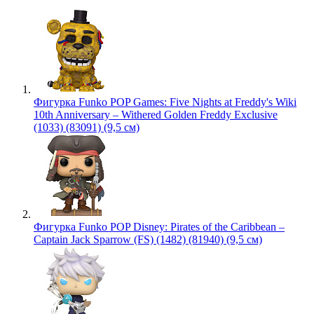
Фигурка Funko POP Games: Five Nights at Freddy's Wiki
10th Anniversary – Withered Golden Freddy Exclusive
(1033) (83091) (9,5 см)
Фигурка Funko POP Disney: Pirates of the Caribbean –
Captain Jack Sparrow (FS) (1482) (81940) (9,5 см)