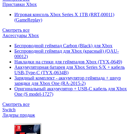
Приставки Xbox
Игровая консоль Xbox Series X 1TB (RRT-00011)
(GameReplay)
Смотреть все
Аксессуары Xbox
Беспроводной геймпад Carbon (Black) для Xbox
Беспроводной геймпад для Xbox (красный) (QAU-
00012)
Накладки на стики для геймпадов Xbox (TYX-0649)
Аккумуляторная батарея для Xbox Series S/X + кабель
USB-Type-C (TYX-0634B)
Зарядный комплект - аккумулятор геймпада + шнур
зарядки для Xbox One (RA-2015-2)
Оригинальный аккумулятор + USB-C кабель для Xbox
One (S model-1727)
Смотреть все
Switch
Лидеры продаж