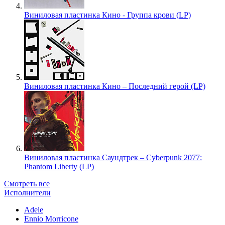
Виниловая пластинка Кино - Группа крови (LP)
Виниловая пластинка Кино – Последний герой (LP)
Виниловая пластинка Саундтрек – Cyberpunk 2077:
Phantom Liberty (LP)
Смотреть все
Исполнители
Adele
Ennio Morricone