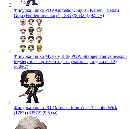
Фигурка Funko POP Animation: Jujutsu Kaisen – Satoru
Gojo (Hidden Inventory) (1885) (85326) (9,5 см)
Фигурка Funko Mystery Bitty POP: Stranger Things Season:
Mystery в ассортименте (1 случайная фигурка из 12)
(83667)
Фигурка Funko POP Movies: John Wick 3 – John Wick
(1763) (83572) (9,5 см)