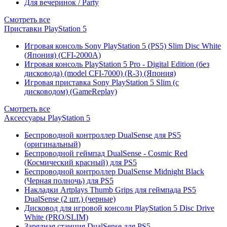
Для вечеринок / Party
Смотреть все
Приставки PlayStation 5
Игровая консоль Sony PlayStation 5 (PS5) Slim Disc White
(Япония) (CFI-2000A)
Игровая консоль PlayStation 5 Pro - Digital Edition (без
дисковода) (model CFI-7000) (R-3) (Япония)
Игровая приставка Sony PlayStation 5 Slim (с
дисководом) (GameReplay)
Смотреть все
Аксессуары PlayStation 5
Беспроводной контроллер DualSense для PS5
(оригинальный)
Беспроводной геймпад DualSense - Cosmic Red
(Космический красный) для PS5
Беспроводной контроллер DualSense Midnight Black
(Черная полночь) для PS5
Накладки Artplays Thumb Grips для геймпада PS5
DualSense (2 шт.) (черные)
Дисковод для игровой консоли PlayStation 5 Disc Drive
White (PRO/SLIM)
Зарядная станция DualSense для PS5