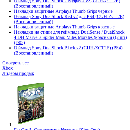
Геймпад Sony DualShock камуфляж v2 (CUH-ZCT2E)
(Восстановленный)
Накладки защитные Artplays Thumb Grips черные
Геймпад Sony DualShock Red v2 для PS4 (CUH-ZCT2E)
(Восстановленный)
Накладки защитные Artplays Thumb Grips красные
Накладки на стики для геймпада DualSense / DualShock
4 DH Marvel's Spider-Man: Miles Morales (красный) (2 шт)
(D02)
Геймпад Sony DualShock Black v2 (CUH-ZCT2E) (PS4)
(Восстановленный)
Смотреть все
Xbox
Лидеры продаж
Far Cry 5. Стандартное Издание (XboxOne)