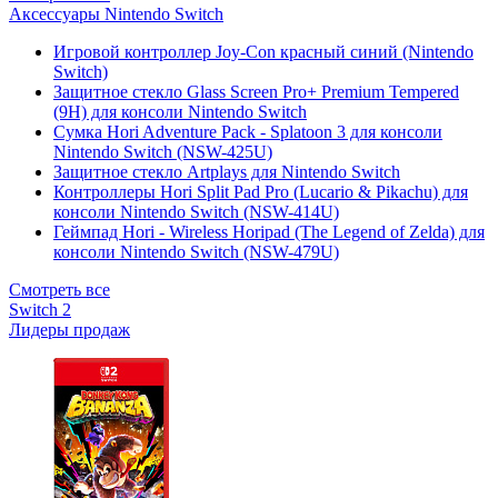
Аксессуары Nintendo Switch
Игровой контроллер Joy-Con красный синий (Nintendo
Switch)
Защитное стекло Glass Screen Pro+ Premium Tempered
(9H) для консоли Nintendo Switch
Сумка Hori Adventure Pack - Splatoon 3 для консоли
Nintendo Switch (NSW-425U)
Защитное стекло Artplays для Nintendo Switch
Контроллеры Hori Split Pad Pro (Lucario & Pikachu) для
консоли Nintendo Switch (NSW-414U)
Геймпад Hori - Wireless Horipad (The Legend of Zelda) для
консоли Nintendo Switch (NSW-479U)
Смотреть все
Switch 2
Лидеры продаж