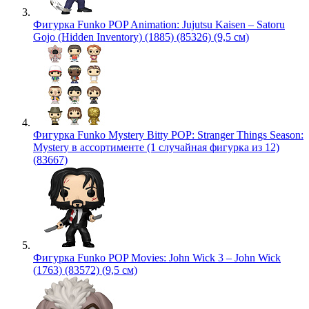
Фигурка Funko POP Animation: Jujutsu Kaisen – Satoru
Gojo (Hidden Inventory) (1885) (85326) (9,5 см)
Фигурка Funko Mystery Bitty POP: Stranger Things Season:
Mystery в ассортименте (1 случайная фигурка из 12)
(83667)
Фигурка Funko POP Movies: John Wick 3 – John Wick
(1763) (83572) (9,5 см)