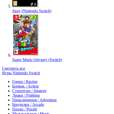
Stray (Nintendo Switch)
Super Mario Odyssey (Switch)
Смотреть все
Игры Nintendo Switch
Гонки / Racing
Боевик / Action
Стратегии / Strategy
Драки / Fighting
Приключения / Adventure
Бродилки / Arcade
Пазлы / Puzzle
Музыкальные / Music