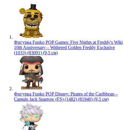
Фигурка Funko POP Games: Five Nights at Freddy's Wiki
10th Anniversary – Withered Golden Freddy Exclusive
(1033) (83091) (9,5 см)
Фигурка Funko POP Disney: Pirates of the Caribbean –
Captain Jack Sparrow (FS) (1482) (81940) (9,5 см)