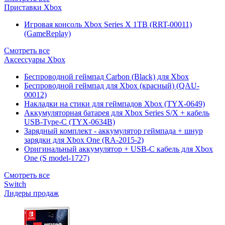
Приставки Xbox
Игровая консоль Xbox Series X 1TB (RRT-00011)
(GameReplay)
Смотреть все
Аксессуары Xbox
Беспроводной геймпад Carbon (Black) для Xbox
Беспроводной геймпад для Xbox (красный) (QAU-
00012)
Накладки на стики для геймпадов Xbox (TYX-0649)
Аккумуляторная батарея для Xbox Series S/X + кабель
USB-Type-C (TYX-0634B)
Зарядный комплект - аккумулятор геймпада + шнур
зарядки для Xbox One (RA-2015-2)
Оригинальный аккумулятор + USB-C кабель для Xbox
One (S model-1727)
Смотреть все
Switch
Лидеры продаж