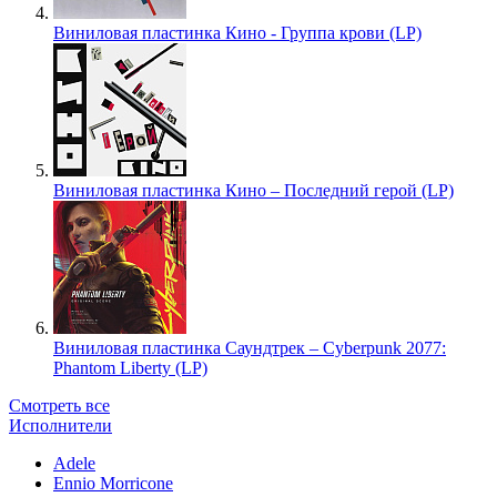
Виниловая пластинка Кино - Группа крови (LP)
Виниловая пластинка Кино – Последний герой (LP)
Виниловая пластинка Саундтрек – Cyberpunk 2077:
Phantom Liberty (LP)
Смотреть все
Исполнители
Adele
Ennio Morricone