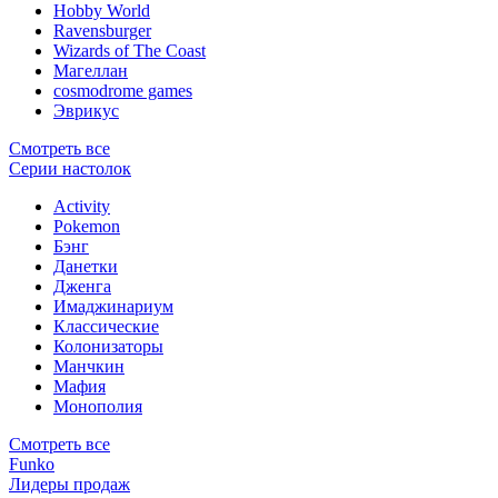
Hobby World
Ravensburger
Wizards of The Coast
Магеллан
сosmodrome games
Эврикус
Смотреть все
Серии настолок
Activity
Pokemon
Бэнг
Данетки
Дженга
Имаджинариум
Классические
Колонизаторы
Манчкин
Мафия
Монополия
Смотреть все
Funko
Лидеры продаж