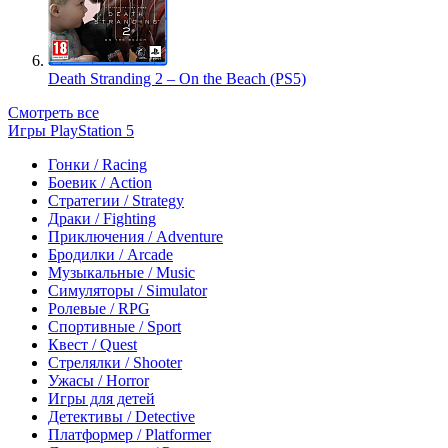
Death Stranding 2 – On the Beach (PS5)
Смотреть все
Игры PlayStation 5
Гонки / Racing
Боевик / Action
Стратегии / Strategy
Драки / Fighting
Приключения / Adventure
Бродилки / Arcade
Музыкальные / Music
Симуляторы / Simulator
Ролевые / RPG
Спортивные / Sport
Квест / Quest
Стрелялки / Shooter
Ужасы / Horror
Игры для детей
Детективы / Detective
Платформер / Platformer