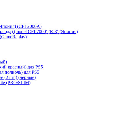
 (Япония) (CFI-2000A)
сковода) (model CFI-7000) (R-3) (Япония)
 (GameReplay)
ный)
кий красный) для PS5
ая полночь) для PS5
e (2 шт.) (черные)
hite (PRO/SLIM)