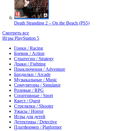
Death Stranding 2 – On the Beach (PS5)
Смотреть все
Игры PlayStation 5
Гонки / Racing
Боевик / Action
Стратегии / Strategy
Драки / Fighting
Приключения / Adventure
Бродилки / Arcade
Музыкальные / Music
Симуляторы / Simulator
Ролевые / RPG
Спортивные / Sport
Квест / Quest
Стрелялки / Shooter
Ужасы / Horror
Игры для детей
Детективы / Detective
Платформер / Platformer