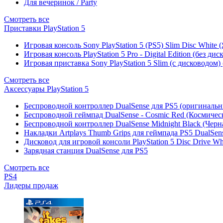
Для вечеринок / Party
Смотреть все
Приставки PlayStation 5
Игровая консоль Sony PlayStation 5 (PS5) Slim Disc White
Игровая консоль PlayStation 5 Pro - Digital Edition (без ди
Игровая приставка Sony PlayStation 5 Slim (с дисководом)
Смотреть все
Аксессуары PlayStation 5
Беспроводной контроллер DualSense для PS5 (оригиналь
Беспроводной геймпад DualSense - Cosmic Red (Космичес
Беспроводной контроллер DualSense Midnight Black (Черн
Накладки Artplays Thumb Grips для геймпада PS5 DualSens
Дисковод для игровой консоли PlayStation 5 Disc Drive W
Зарядная станция DualSense для PS5
Смотреть все
PS4
Лидеры продаж