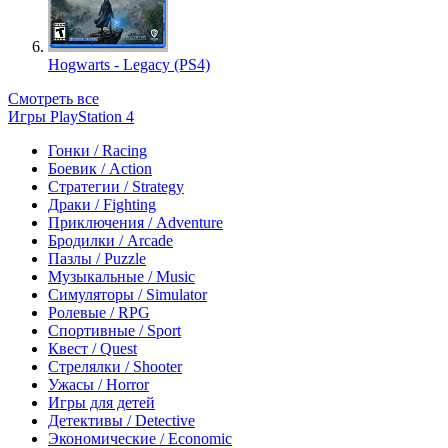
Hogwarts - Legacy (PS4)
Смотреть все
Игры PlayStation 4
Гонки / Racing
Боевик / Action
Стратегии / Strategy
Драки / Fighting
Приключения / Adventure
Бродилки / Arcade
Пазлы / Puzzle
Музыкальные / Music
Симуляторы / Simulator
Ролевые / RPG
Спортивные / Sport
Квест / Quest
Стрелялки / Shooter
Ужасы / Horror
Игры для детей
Детективы / Detective
Экономические / Economic