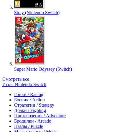
Stray (Nintendo Switch)
Super Mario Odyssey (Switch)
Смотреть все
Игры Nintendo Switch
Гонки / Racing
Боевик / Action
Стратегии / Strategy
Драки / Fighting
Приключения / Adventure
Бродилки / Arcade
Пазлы / Puzzle
Музыкальные / Music