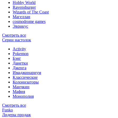
Hobby World
Ravensburger
Wizards of The Coast
Магеллан
сosmodrome games
Эврикус
Смотреть все
Серии настолок
Activity
Pokemon
Бэнг
Данетки
Дженга
Имаджинариум
Классические
Колонизаторы
Манчкин
Мафия
Монополия
Смотреть все
Funko
Лидеры продаж