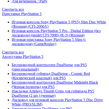
Для вечеринок / Party
Смотреть все
Приставки PlayStation 5
Игровая консоль Sony PlayStation 5 (PS5) Slim Disc White
(Япония) (CFI-2000A)
Игровая консоль PlayStation 5 Pro - Digital Edition (без
дисковода) (model CFI-7000) (R-3) (Япония)
Игровая приставка Sony PlayStation 5 Slim (с
дисководом) (GameReplay)
Смотреть все
Аксессуары PlayStation 5
Беспроводной контроллер DualSense для PS5
(оригинальный)
Беспроводной геймпад DualSense - Cosmic Red
(Космический красный) для PS5
Беспроводной контроллер DualSense Midnight Black
(Черная полночь) для PS5
Накладки Artplays Thumb Grips для геймпада PS5
DualSense (2 шт.) (черные)
Дисковод для игровой консоли PlayStation 5 Disc Drive
White (PRO/SLIM)
Зарядная станция DualSense для PS5