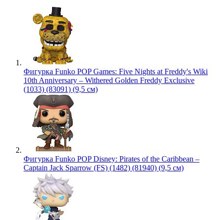
Фигурка Funko POP Games: Five Nights at Freddy's Wiki
10th Anniversary – Withered Golden Freddy Exclusive
(1033) (83091) (9,5 см)
Фигурка Funko POP Disney: Pirates of the Caribbean –
Captain Jack Sparrow (FS) (1482) (81940) (9,5 см)