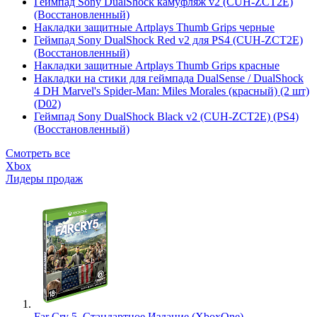
Геймпад Sony DualShock камуфляж v2 (CUH-ZCT2E)
(Восстановленный)
Накладки защитные Artplays Thumb Grips черные
Геймпад Sony DualShock Red v2 для PS4 (CUH-ZCT2E)
(Восстановленный)
Накладки защитные Artplays Thumb Grips красные
Накладки на стики для геймпада DualSense / DualShock
4 DH Marvel's Spider-Man: Miles Morales (красный) (2 шт)
(D02)
Геймпад Sony DualShock Black v2 (CUH-ZCT2E) (PS4)
(Восстановленный)
Смотреть все
Xbox
Лидеры продаж
Far Cry 5. Стандартное Издание (XboxOne)