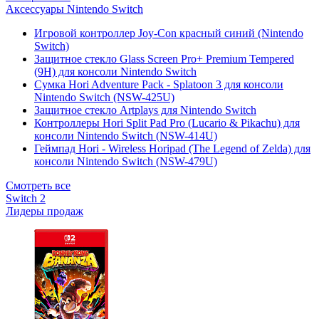
Аксессуары Nintendo Switch
Игровой контроллер Joy-Con красный синий (Nintendo
Switch)
Защитное стекло Glass Screen Pro+ Premium Tempered
(9H) для консоли Nintendo Switch
Сумка Hori Adventure Pack - Splatoon 3 для консоли
Nintendo Switch (NSW-425U)
Защитное стекло Artplays для Nintendo Switch
Контроллеры Hori Split Pad Pro (Lucario & Pikachu) для
консоли Nintendo Switch (NSW-414U)
Геймпад Hori - Wireless Horipad (The Legend of Zelda) для
консоли Nintendo Switch (NSW-479U)
Смотреть все
Switch 2
Лидеры продаж