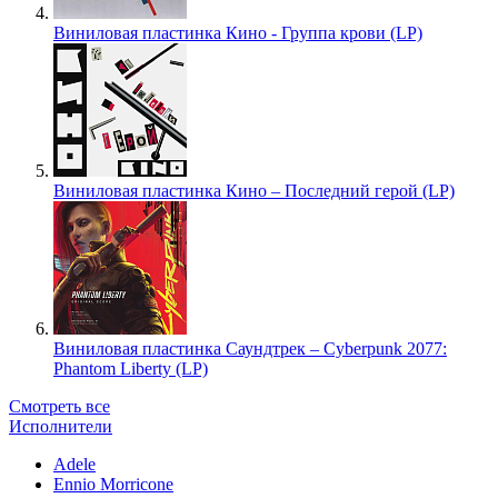
Виниловая пластинка Кино - Группа крови (LP)
Виниловая пластинка Кино – Последний герой (LP)
Виниловая пластинка Саундтрек – Cyberpunk 2077:
Phantom Liberty (LP)
Смотреть все
Исполнители
Adele
Ennio Morricone