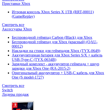
Приставки Xbox
Игровая консоль Xbox Series X 1TB (RRT-00011)
(GameReplay)
Смотреть все
Аксессуары Xbox
Беспроводной геймпад Carbon (Black) для Xbox
Беспроводной геймпад для Xbox (красный) (QAU-
00012)
Накладки на стики для геймпадов Xbox (TYX-0649)
Аккумуляторная батарея для Xbox Series S/X + кабель
USB-Type-C (TYX-0634B)
Зарядный комплект - аккумулятор геймпада + шнур
зарядки для Xbox One (RA-2015-2)
Оригинальный аккумулятор + USB-C кабель для Xbox
One (S model-1727)
Смотреть все
Switch
Лидеры продаж