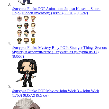
Фигурка Funko POP Animation: Jujutsu Kaisen – Satoru
Gojo (Hidden Inventory) (1885) (85326) (9,5 см)
Фигурка Funko Mystery Bitty POP: Stranger Things Season:
Mystery в ассортименте (1 случайная фигурка из 12)
(83667)
Фигурка Funko POP Movies: John Wick 3 – John Wick
(1763) (83572) (9,5 см)