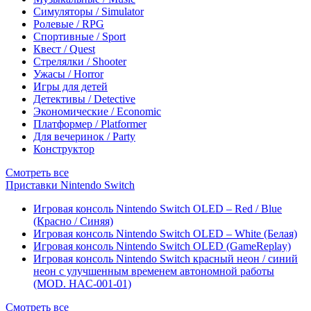
Симуляторы / Simulator
Ролевые / RPG
Спортивные / Sport
Квест / Quest
Стрелялки / Shooter
Ужасы / Horror
Игры для детей
Детективы / Detective
Экономические / Economic
Платформер / Platformer
Для вечеринок / Party
Конструктор
Смотреть все
Приставки Nintendo Switch
Игровая консоль Nintendo Switch OLED – Red / Blue
(Красно / Синяя)
Игровая консоль Nintendo Switch OLED – White (Белая)
Игровая консоль Nintendo Switch OLED (GameReplay)
Игровая консоль Nintendo Switch красный неон / синий
неон с улучшенным временем автономной работы
(MOD. HAC-001-01)
Смотреть все