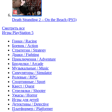
Death Stranding 2 – On the Beach (PS5)
Смотреть все
Игры PlayStation 5
Гонки / Racing
Боевик / Action
Стратегии / Strategy
Драки / Fighting
Приключения / Adventure
Бродилки / Arcade
Музыкальные / Music
Симуляторы / Simulator
Ролевые / RPG
Спортивные / Sport
Квест / Quest
Стрелялки / Shooter
Ужасы / Horror
Игры для детей
Детективы / Detective
Платформер / Platformer