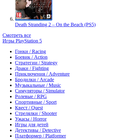
Death Stranding 2 – On the Beach (PS5)
Смотреть все
Игры PlayStation 5
Гонки / Racing
Боевик / Action
Стратегии / Strategy
Драки / Fighting
Приключения / Adventure
Бродилки / Arcade
Музыкальные / Music
Симуляторы / Simulator
Ролевые / RPG
Спортивные / Sport
Квест / Quest
Стрелялки / Shooter
Ужасы / Horror
Игры для детей
Детективы / Detective
Платформер / Platformer