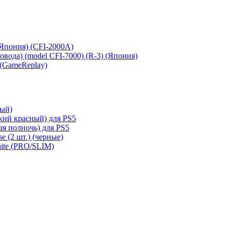
 (Япония) (CFI-2000A)
сковода) (model CFI-7000) (R-3) (Япония)
 (GameReplay)
ный)
кий красный) для PS5
ая полночь) для PS5
e (2 шт.) (черные)
hite (PRO/SLIM)