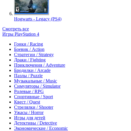
Hogwarts - Legacy (PS4)
Смотреть все
Игры PlayStation 4
Гонки / Racing
Боевик / Action
Стратегии / Strategy
Драки / Fighting
Приключения / Adventure
Бродилки / Arcade
Пазлы / Puzzle
Музыкальные / Music
Симуляторы / Simulator
Ролевые / RPG
Спортивные / Sport
Квест / Quest
Стрелялки / Shooter
Ужасы / Horror
Игры для детей
Детективы / Detective
Экономические / Economic