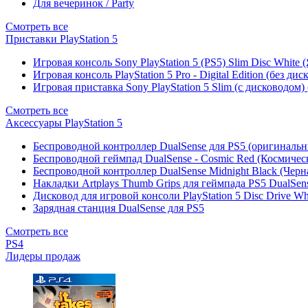
Для вечеринок / Party
Смотреть все
Приставки PlayStation 5
Игровая консоль Sony PlayStation 5 (PS5) Slim Disc White
Игровая консоль PlayStation 5 Pro - Digital Edition (без ди
Игровая приставка Sony PlayStation 5 Slim (с дисководом)
Смотреть все
Аксессуары PlayStation 5
Беспроводной контроллер DualSense для PS5 (оригиналь
Беспроводной геймпад DualSense - Cosmic Red (Космичес
Беспроводной контроллер DualSense Midnight Black (Черн
Накладки Artplays Thumb Grips для геймпада PS5 DualSens
Дисковод для игровой консоли PlayStation 5 Disc Drive W
Зарядная станция DualSense для PS5
Смотреть все
PS4
Лидеры продаж