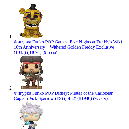
Фигурка Funko POP Games: Five Nights at Freddy's Wiki
10th Anniversary – Withered Golden Freddy Exclusive
(1033) (83091) (9,5 см)
Фигурка Funko POP Disney: Pirates of the Caribbean –
Captain Jack Sparrow (FS) (1482) (81940) (9,5 см)