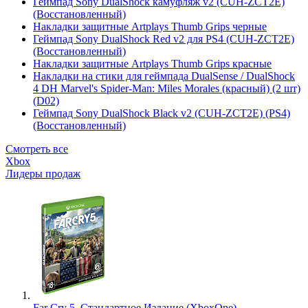
Геймпад Sony DualShock камуфляж v2 (CUH-ZCT2E)
(Восстановленный)
Накладки защитные Artplays Thumb Grips черные
Геймпад Sony DualShock Red v2 для PS4 (CUH-ZCT2E)
(Восстановленный)
Накладки защитные Artplays Thumb Grips красные
Накладки на стики для геймпада DualSense / DualShock
4 DH Marvel's Spider-Man: Miles Morales (красный) (2 шт)
(D02)
Геймпад Sony DualShock Black v2 (CUH-ZCT2E) (PS4)
(Восстановленный)
Смотреть все
Xbox
Лидеры продаж
Far Cry 5. Стандартное Издание (XboxOne)