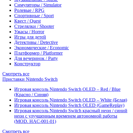
Симуляторы / Simulator
Ролевые / RPG
Спортивные / Sport
Квест / Quest
Стрелялки / Shooter
Ужасы / Horror
Игры для детей
Детективы / Detective
Экономические / Economic
Платформер / Platformer
Для вечеринок / Party
Конструктор
Смотреть все
Приставки Nintendo Switch
Игровая консоль Nintendo Switch OLED – Red / Blue
(Красно / Синяя)
Игровая консоль Nintendo Switch OLED – White (Белая)
Игровая консоль Nintendo Switch OLED (GameReplay)
Игровая консоль Nintendo Switch красный неон / синий
неон с улучшенным временем автономной работы
(MOD. HAC-001-01)
Смотреть все