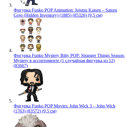
Фигурка Funko POP Animation: Jujutsu Kaisen – Satoru
Gojo (Hidden Inventory) (1885) (85326) (9,5 см)
Фигурка Funko Mystery Bitty POP: Stranger Things Season:
Mystery в ассортименте (1 случайная фигурка из 12)
(83667)
Фигурка Funko POP Movies: John Wick 3 – John Wick
(1763) (83572) (9,5 см)