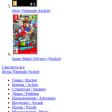
Stray (Nintendo Switch)
Super Mario Odyssey (Switch)
Смотреть все
Игры Nintendo Switch
Гонки / Racing
Боевик / Action
Стратегии / Strategy
Драки / Fighting
Приключения / Adventure
Бродилки / Arcade
Пазлы / Puzzle
Музыкальные / Music