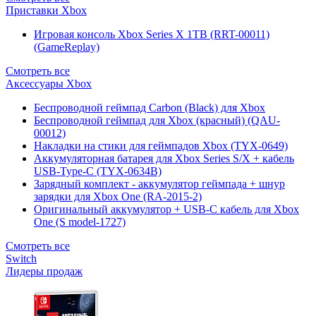
Приставки Xbox
Игровая консоль Xbox Series X 1TB (RRT-00011)
(GameReplay)
Смотреть все
Аксессуары Xbox
Беспроводной геймпад Carbon (Black) для Xbox
Беспроводной геймпад для Xbox (красный) (QAU-
00012)
Накладки на стики для геймпадов Xbox (TYX-0649)
Аккумуляторная батарея для Xbox Series S/X + кабель
USB-Type-C (TYX-0634B)
Зарядный комплект - аккумулятор геймпада + шнур
зарядки для Xbox One (RA-2015-2)
Оригинальный аккумулятор + USB-C кабель для Xbox
One (S model-1727)
Смотреть все
Switch
Лидеры продаж