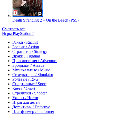
Death Stranding 2 – On the Beach (PS5)
Смотреть все
Игры PlayStation 5
Гонки / Racing
Боевик / Action
Стратегии / Strategy
Драки / Fighting
Приключения / Adventure
Бродилки / Arcade
Музыкальные / Music
Симуляторы / Simulator
Ролевые / RPG
Спортивные / Sport
Квест / Quest
Стрелялки / Shooter
Ужасы / Horror
Игры для детей
Детективы / Detective
Платформер / Platformer