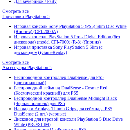
Для вечеринок / Party
Смотреть все
Приставки PlayStation 5
Игровая консоль Sony PlayStation 5 (PS5) Slim Disc White
(Япония) (CFI-2000A)
Игровая консоль PlayStation 5 Pro - Digital Edition (без
дисковода) (model CFI-7000) (R-3) (Япония)
Игровая приставка Sony PlayStation 5 Slim (с
дисководом) (GameReplay)
Смотреть все
Аксессуары PlayStation 5
Беспроводной контроллер DualSense для PS5
(оригинальный)
Беспроводной геймпад DualSense - Cosmic Red
(Космический красный) для PS5
Беспроводной контроллер DualSense Midnight Black
(Черная полночь) для PS5
Накладки Artplays Thumb Grips для геймпада PS5
DualSense (2 шт.) (черные)
Дисковод для игровой консоли PlayStation 5 Disc Drive
White (PRO/SLIM)
Зарядная станция DualSense для PS5