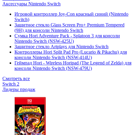
Аксессуары Nintendo Switch
Игровой контроллер Joy-Con красный синий (Nintendo
Switch)
Защитное стекло Glass Screen Pro+ Premium Tempered
(9H) для консоли Nintendo Switch
Сумка Hori Adventure Pack - Splatoon 3 для консоли
Nintendo Switch (NSW-425U)
Защитное стекло Artplays для Nintendo Switch
Контроллеры Hori Split Pad Pro (Lucario & Pikachu) для
консоли Nintendo Switch (NSW-414U)
Геймпад Hori - Wireless Horipad (The Legend of Zelda) для
консоли Nintendo Switch (NSW-479U)
Смотреть все
Switch 2
Лидеры продаж