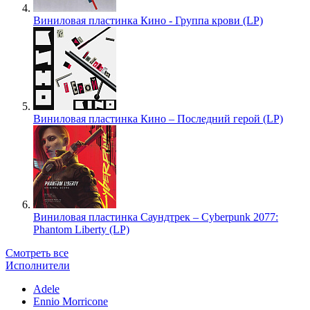
Виниловая пластинка Кино - Группа крови (LP)
Виниловая пластинка Кино – Последний герой (LP)
Виниловая пластинка Саундтрек – Cyberpunk 2077:
Phantom Liberty (LP)
Смотреть все
Исполнители
Adele
Ennio Morricone