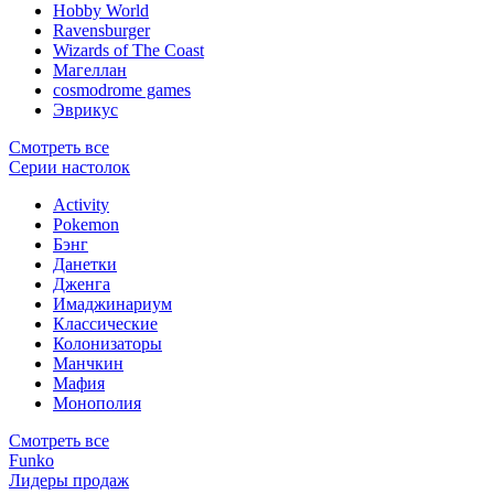
Hobby World
Ravensburger
Wizards of The Coast
Магеллан
сosmodrome games
Эврикус
Смотреть все
Серии настолок
Activity
Pokemon
Бэнг
Данетки
Дженга
Имаджинариум
Классические
Колонизаторы
Манчкин
Мафия
Монополия
Смотреть все
Funko
Лидеры продаж