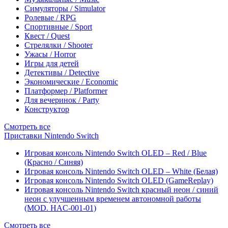
Симуляторы / Simulator
Ролевые / RPG
Спортивные / Sport
Квест / Quest
Стрелялки / Shooter
Ужасы / Horror
Игры для детей
Детективы / Detective
Экономические / Economic
Платформер / Platformer
Для вечеринок / Party
Конструктор
Смотреть все
Приставки Nintendo Switch
Игровая консоль Nintendo Switch OLED – Red / Blue
(Красно / Синяя)
Игровая консоль Nintendo Switch OLED – White (Белая)
Игровая консоль Nintendo Switch OLED (GameReplay)
Игровая консоль Nintendo Switch красный неон / синий
неон с улучшенным временем автономной работы
(MOD. HAC-001-01)
Смотреть все