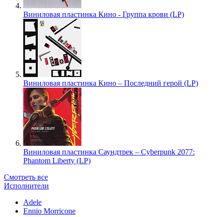
Виниловая пластинка Кино - Группа крови (LP)
Виниловая пластинка Кино – Последний герой (LP)
Виниловая пластинка Саундтрек – Cyberpunk 2077:
Phantom Liberty (LP)
Смотреть все
Исполнители
Adele
Ennio Morricone