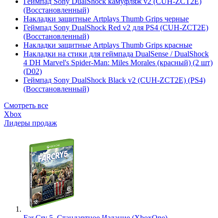
Геймпад Sony DualShock камуфляж v2 (CUH-ZCT2E)
(Восстановленный)
Накладки защитные Artplays Thumb Grips черные
Геймпад Sony DualShock Red v2 для PS4 (CUH-ZCT2E)
(Восстановленный)
Накладки защитные Artplays Thumb Grips красные
Накладки на стики для геймпада DualSense / DualShock
4 DH Marvel's Spider-Man: Miles Morales (красный) (2 шт)
(D02)
Геймпад Sony DualShock Black v2 (CUH-ZCT2E) (PS4)
(Восстановленный)
Смотреть все
Xbox
Лидеры продаж
Far Cry 5. Стандартное Издание (XboxOne)