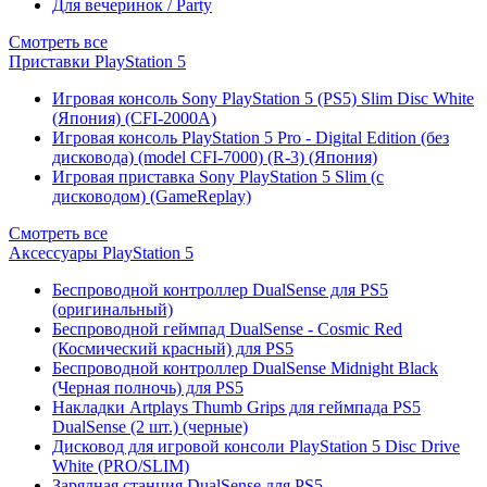
Для вечеринок / Party
Смотреть все
Приставки PlayStation 5
Игровая консоль Sony PlayStation 5 (PS5) Slim Disc White
(Япония) (CFI-2000A)
Игровая консоль PlayStation 5 Pro - Digital Edition (без
дисковода) (model CFI-7000) (R-3) (Япония)
Игровая приставка Sony PlayStation 5 Slim (с
дисководом) (GameReplay)
Смотреть все
Аксессуары PlayStation 5
Беспроводной контроллер DualSense для PS5
(оригинальный)
Беспроводной геймпад DualSense - Cosmic Red
(Космический красный) для PS5
Беспроводной контроллер DualSense Midnight Black
(Черная полночь) для PS5
Накладки Artplays Thumb Grips для геймпада PS5
DualSense (2 шт.) (черные)
Дисковод для игровой консоли PlayStation 5 Disc Drive
White (PRO/SLIM)
Зарядная станция DualSense для PS5