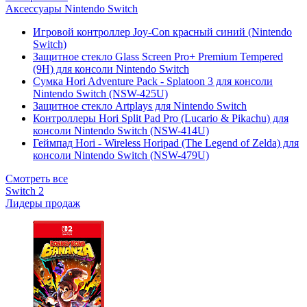
Аксессуары Nintendo Switch
Игровой контроллер Joy-Con красный синий (Nintendo
Switch)
Защитное стекло Glass Screen Pro+ Premium Tempered
(9H) для консоли Nintendo Switch
Сумка Hori Adventure Pack - Splatoon 3 для консоли
Nintendo Switch (NSW-425U)
Защитное стекло Artplays для Nintendo Switch
Контроллеры Hori Split Pad Pro (Lucario & Pikachu) для
консоли Nintendo Switch (NSW-414U)
Геймпад Hori - Wireless Horipad (The Legend of Zelda) для
консоли Nintendo Switch (NSW-479U)
Смотреть все
Switch 2
Лидеры продаж