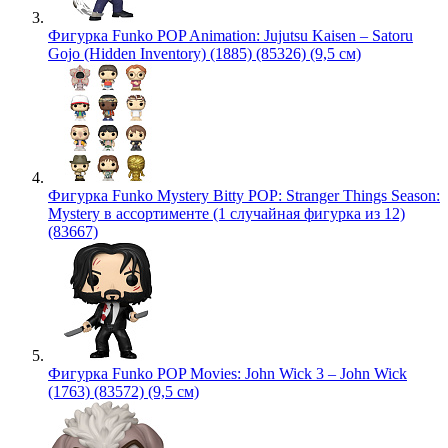
Фигурка Funko POP Animation: Jujutsu Kaisen – Satoru
Gojo (Hidden Inventory) (1885) (85326) (9,5 см)
Фигурка Funko Mystery Bitty POP: Stranger Things Season:
Mystery в ассортименте (1 случайная фигурка из 12)
(83667)
Фигурка Funko POP Movies: John Wick 3 – John Wick
(1763) (83572) (9,5 см)