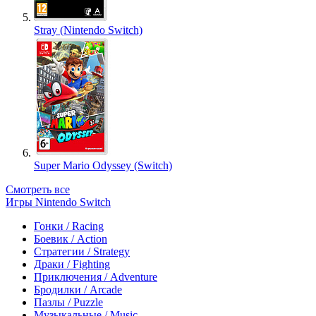
Stray (Nintendo Switch)
Super Mario Odyssey (Switch)
Смотреть все
Игры Nintendo Switch
Гонки / Racing
Боевик / Action
Стратегии / Strategy
Драки / Fighting
Приключения / Adventure
Бродилки / Arcade
Пазлы / Puzzle
Музыкальные / Music