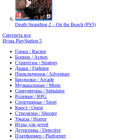
Death Stranding 2 – On the Beach (PS5)
Смотреть все
Игры PlayStation 5
Гонки / Racing
Боевик / Action
Стратегии / Strategy
Драки / Fighting
Приключения / Adventure
Бродилки / Arcade
Музыкальные / Music
Симуляторы / Simulator
Ролевые / RPG
Спортивные / Sport
Квест / Quest
Стрелялки / Shooter
Ужасы / Horror
Игры для детей
Детективы / Detective
Платформер / Platformer