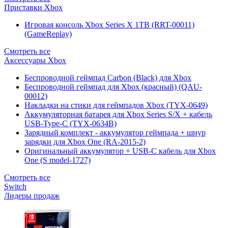
Приставки Xbox
Игровая консоль Xbox Series X 1TB (RRT-00011)
(GameReplay)
Смотреть все
Аксессуары Xbox
Беспроводной геймпад Carbon (Black) для Xbox
Беспроводной геймпад для Xbox (красный) (QAU-
00012)
Накладки на стики для геймпадов Xbox (TYX-0649)
Аккумуляторная батарея для Xbox Series S/X + кабель
USB-Type-C (TYX-0634B)
Зарядный комплект - аккумулятор геймпада + шнур
зарядки для Xbox One (RA-2015-2)
Оригинальный аккумулятор + USB-C кабель для Xbox
One (S model-1727)
Смотреть все
Switch
Лидеры продаж