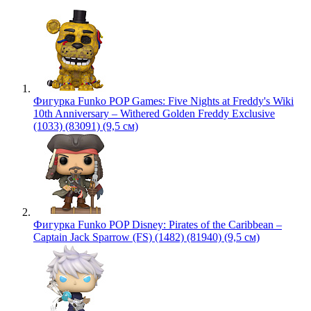
Фигурка Funko POP Games: Five Nights at Freddy's Wiki
10th Anniversary – Withered Golden Freddy Exclusive
(1033) (83091) (9,5 см)
Фигурка Funko POP Disney: Pirates of the Caribbean –
Captain Jack Sparrow (FS) (1482) (81940) (9,5 см)