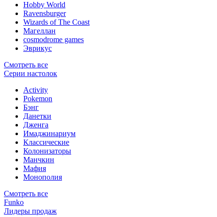
Hobby World
Ravensburger
Wizards of The Coast
Магеллан
сosmodrome games
Эврикус
Смотреть все
Серии настолок
Activity
Pokemon
Бэнг
Данетки
Дженга
Имаджинариум
Классические
Колонизаторы
Манчкин
Мафия
Монополия
Смотреть все
Funko
Лидеры продаж