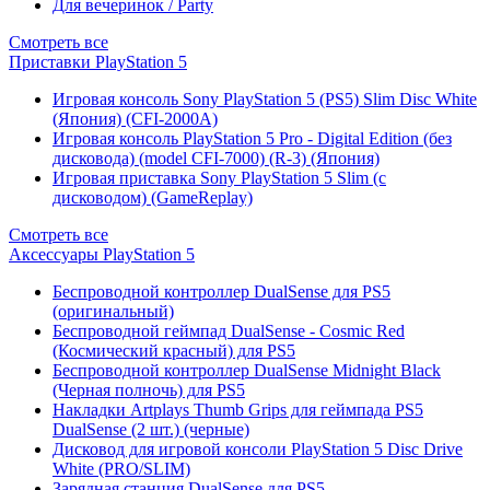
Для вечеринок / Party
Смотреть все
Приставки PlayStation 5
Игровая консоль Sony PlayStation 5 (PS5) Slim Disc White
(Япония) (CFI-2000A)
Игровая консоль PlayStation 5 Pro - Digital Edition (без
дисковода) (model CFI-7000) (R-3) (Япония)
Игровая приставка Sony PlayStation 5 Slim (с
дисководом) (GameReplay)
Смотреть все
Аксессуары PlayStation 5
Беспроводной контроллер DualSense для PS5
(оригинальный)
Беспроводной геймпад DualSense - Cosmic Red
(Космический красный) для PS5
Беспроводной контроллер DualSense Midnight Black
(Черная полночь) для PS5
Накладки Artplays Thumb Grips для геймпада PS5
DualSense (2 шт.) (черные)
Дисковод для игровой консоли PlayStation 5 Disc Drive
White (PRO/SLIM)
Зарядная станция DualSense для PS5