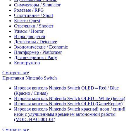
Симуляторы / Simulator
Ролевые / RPG
Спортивные / Sport
Квест / Quest
Стрелялки / Shooter
Ужасы / Horror
Игры для детей
Детективы / Detective
Экономические / Economic
Платформер / Platformer
Для вечеринок / Party
Конструктор
Смотреть все
Приставки Nintendo Switch
Игровая консоль Nintendo Switch OLED – Red / Blue
(Красно / Синяя)
Игровая консоль Nintendo Switch OLED – White (Белая)
Игровая консоль Nintendo Switch OLED (GameReplay)
Игровая консоль Nintendo Switch красный неон / синий
неон с улучшенным временем автономной работы
(MOD. HAC-001-01)
Смотреть все