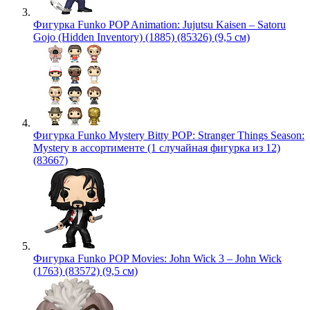
Фигурка Funko POP Animation: Jujutsu Kaisen – Satoru
Gojo (Hidden Inventory) (1885) (85326) (9,5 см)
Фигурка Funko Mystery Bitty POP: Stranger Things Season:
Mystery в ассортименте (1 случайная фигурка из 12)
(83667)
Фигурка Funko POP Movies: John Wick 3 – John Wick
(1763) (83572) (9,5 см)