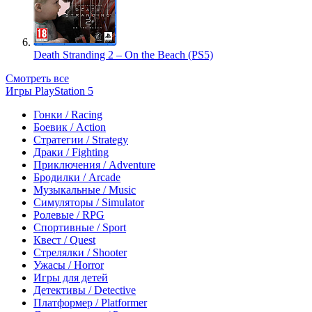
Death Stranding 2 – On the Beach (PS5)
Смотреть все
Игры PlayStation 5
Гонки / Racing
Боевик / Action
Стратегии / Strategy
Драки / Fighting
Приключения / Adventure
Бродилки / Arcade
Музыкальные / Music
Симуляторы / Simulator
Ролевые / RPG
Спортивные / Sport
Квест / Quest
Стрелялки / Shooter
Ужасы / Horror
Игры для детей
Детективы / Detective
Платформер / Platformer