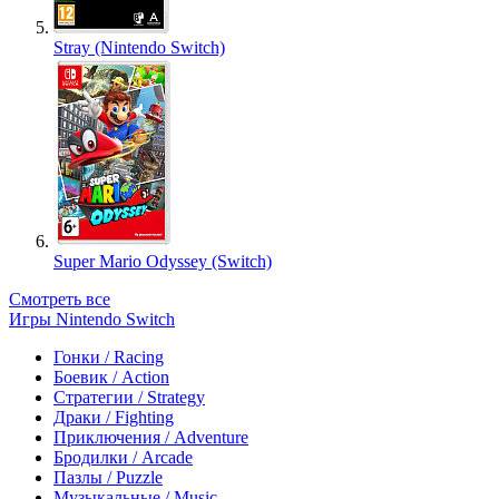
Stray (Nintendo Switch)
Super Mario Odyssey (Switch)
Смотреть все
Игры Nintendo Switch
Гонки / Racing
Боевик / Action
Стратегии / Strategy
Драки / Fighting
Приключения / Adventure
Бродилки / Arcade
Пазлы / Puzzle
Музыкальные / Music