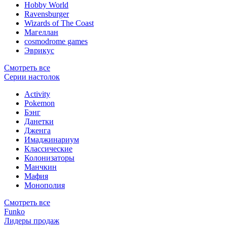
Hobby World
Ravensburger
Wizards of The Coast
Магеллан
сosmodrome games
Эврикус
Смотреть все
Серии настолок
Activity
Pokemon
Бэнг
Данетки
Дженга
Имаджинариум
Классические
Колонизаторы
Манчкин
Мафия
Монополия
Смотреть все
Funko
Лидеры продаж