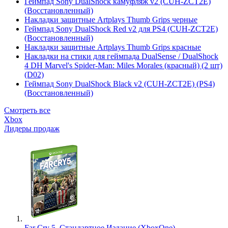
Геймпад Sony DualShock камуфляж v2 (CUH-ZCT2E)
(Восстановленный)
Накладки защитные Artplays Thumb Grips черные
Геймпад Sony DualShock Red v2 для PS4 (CUH-ZCT2E)
(Восстановленный)
Накладки защитные Artplays Thumb Grips красные
Накладки на стики для геймпада DualSense / DualShock
4 DH Marvel's Spider-Man: Miles Morales (красный) (2 шт)
(D02)
Геймпад Sony DualShock Black v2 (CUH-ZCT2E) (PS4)
(Восстановленный)
Смотреть все
Xbox
Лидеры продаж
Far Cry 5. Стандартное Издание (XboxOne)