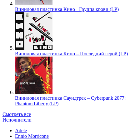
Виниловая пластинка Кино - Группа крови (LP)
Виниловая пластинка Кино – Последний герой (LP)
Виниловая пластинка Саундтрек – Cyberpunk 2077:
Phantom Liberty (LP)
Смотреть все
Исполнители
Adele
Ennio Morricone