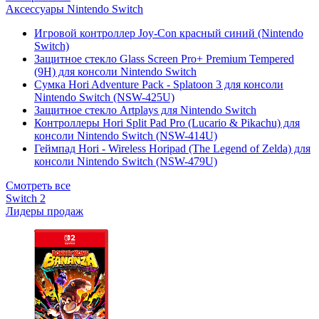
Аксессуары Nintendo Switch
Игровой контроллер Joy-Con красный синий (Nintendo
Switch)
Защитное стекло Glass Screen Pro+ Premium Tempered
(9H) для консоли Nintendo Switch
Сумка Hori Adventure Pack - Splatoon 3 для консоли
Nintendo Switch (NSW-425U)
Защитное стекло Artplays для Nintendo Switch
Контроллеры Hori Split Pad Pro (Lucario & Pikachu) для
консоли Nintendo Switch (NSW-414U)
Геймпад Hori - Wireless Horipad (The Legend of Zelda) для
консоли Nintendo Switch (NSW-479U)
Смотреть все
Switch 2
Лидеры продаж