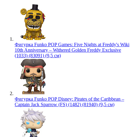
Фигурка Funko POP Games: Five Nights at Freddy's Wiki
10th Anniversary – Withered Golden Freddy Exclusive
(1033) (83091) (9,5 см)
Фигурка Funko POP Disney: Pirates of the Caribbean –
Captain Jack Sparrow (FS) (1482) (81940) (9,5 см)