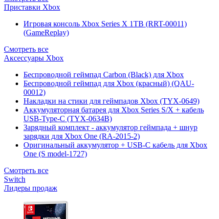
Приставки Xbox
Игровая консоль Xbox Series X 1TB (RRT-00011)
(GameReplay)
Смотреть все
Аксессуары Xbox
Беспроводной геймпад Carbon (Black) для Xbox
Беспроводной геймпад для Xbox (красный) (QAU-
00012)
Накладки на стики для геймпадов Xbox (TYX-0649)
Аккумуляторная батарея для Xbox Series S/X + кабель
USB-Type-C (TYX-0634B)
Зарядный комплект - аккумулятор геймпада + шнур
зарядки для Xbox One (RA-2015-2)
Оригинальный аккумулятор + USB-C кабель для Xbox
One (S model-1727)
Смотреть все
Switch
Лидеры продаж