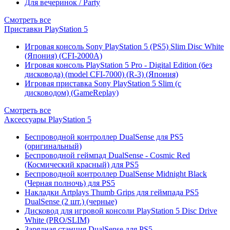
Для вечеринок / Party
Смотреть все
Приставки PlayStation 5
Игровая консоль Sony PlayStation 5 (PS5) Slim Disc White
(Япония) (CFI-2000A)
Игровая консоль PlayStation 5 Pro - Digital Edition (без
дисковода) (model CFI-7000) (R-3) (Япония)
Игровая приставка Sony PlayStation 5 Slim (с
дисководом) (GameReplay)
Смотреть все
Аксессуары PlayStation 5
Беспроводной контроллер DualSense для PS5
(оригинальный)
Беспроводной геймпад DualSense - Cosmic Red
(Космический красный) для PS5
Беспроводной контроллер DualSense Midnight Black
(Черная полночь) для PS5
Накладки Artplays Thumb Grips для геймпада PS5
DualSense (2 шт.) (черные)
Дисковод для игровой консоли PlayStation 5 Disc Drive
White (PRO/SLIM)
Зарядная станция DualSense для PS5