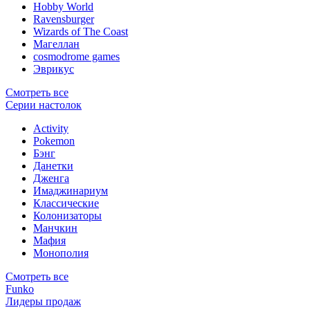
Hobby World
Ravensburger
Wizards of The Coast
Магеллан
сosmodrome games
Эврикус
Смотреть все
Серии настолок
Activity
Pokemon
Бэнг
Данетки
Дженга
Имаджинариум
Классические
Колонизаторы
Манчкин
Мафия
Монополия
Смотреть все
Funko
Лидеры продаж