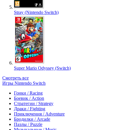
Stray (Nintendo Switch)
Super Mario Odyssey (Switch)
Смотреть все
Игры Nintendo Switch
Гонки / Racing
Боевик / Action
Стратегии / Strategy
Драки / Fighting
Приключения / Adventure
Бродилки / Arcade
Пазлы / Puzzle
Музыкальные / Music