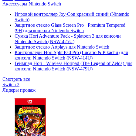
Аксессуары Nintendo Switch
Игровой контроллер Joy-Con красный синий (Nintendo
Switch)
Защитное стекло Glass Screen Pro+ Premium Tempered
(9H) для консоли Nintendo Switch
Сумка Hori Adventure Pack - Splatoon 3 для консоли
Nintendo Switch (NSW-425U)
Защитное стекло Artplays для Nintendo Switch
Контроллеры Hori Split Pad Pro (Lucario & Pikachu) для
консоли Nintendo Switch (NSW-414U)
Геймпад Hori - Wireless Horipad (The Legend of Zelda) для
консоли Nintendo Switch (NSW-479U)
Смотреть все
Switch 2
Лидеры продаж