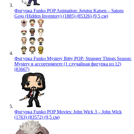
Фигурка Funko POP Animation: Jujutsu Kaisen – Satoru
Gojo (Hidden Inventory) (1885) (85326) (9,5 см)
Фигурка Funko Mystery Bitty POP: Stranger Things Season:
Mystery в ассортименте (1 случайная фигурка из 12)
(83667)
Фигурка Funko POP Movies: John Wick 3 – John Wick
(1763) (83572) (9,5 см)