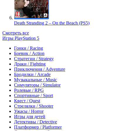
Death Stranding 2 – On the Beach (PS5)
Смотреть все
Игры PlayStation 5
Гонки / Racing
Боевик / Action
Стратегии / Strategy
Драки / Fighting
Приключения / Adventure
Бродилки / Arcade
Музыкальные / Music
Симуляторы / Simulator
Ролевые / RPG
Спортивные / Sport
Квест / Quest
Стрелялки / Shooter
Ужасы / Horror
Игры для детей
Детективы / Detective
Платформер / Platformer