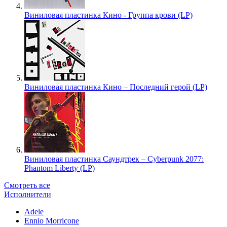
Виниловая пластинка Кино - Группа крови (LP)
Виниловая пластинка Кино – Последний герой (LP)
Виниловая пластинка Саундтрек – Cyberpunk 2077:
Phantom Liberty (LP)
Смотреть все
Исполнители
Adele
Ennio Morricone