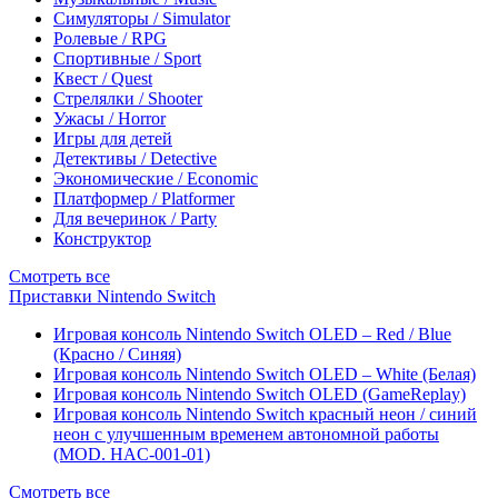
Симуляторы / Simulator
Ролевые / RPG
Спортивные / Sport
Квест / Quest
Стрелялки / Shooter
Ужасы / Horror
Игры для детей
Детективы / Detective
Экономические / Economic
Платформер / Platformer
Для вечеринок / Party
Конструктор
Смотреть все
Приставки Nintendo Switch
Игровая консоль Nintendo Switch OLED – Red / Blue
(Красно / Синяя)
Игровая консоль Nintendo Switch OLED – White (Белая)
Игровая консоль Nintendo Switch OLED (GameReplay)
Игровая консоль Nintendo Switch красный неон / синий
неон с улучшенным временем автономной работы
(MOD. HAC-001-01)
Смотреть все