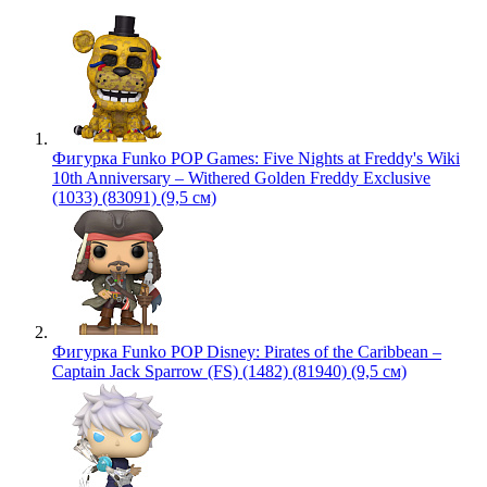
Фигурка Funko POP Games: Five Nights at Freddy's Wiki
10th Anniversary – Withered Golden Freddy Exclusive
(1033) (83091) (9,5 см)
Фигурка Funko POP Disney: Pirates of the Caribbean –
Captain Jack Sparrow (FS) (1482) (81940) (9,5 см)