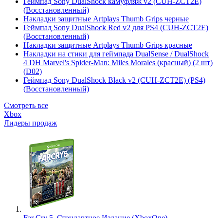
Геймпад Sony DualShock камуфляж v2 (CUH-ZCT2E)
(Восстановленный)
Накладки защитные Artplays Thumb Grips черные
Геймпад Sony DualShock Red v2 для PS4 (CUH-ZCT2E)
(Восстановленный)
Накладки защитные Artplays Thumb Grips красные
Накладки на стики для геймпада DualSense / DualShock
4 DH Marvel's Spider-Man: Miles Morales (красный) (2 шт)
(D02)
Геймпад Sony DualShock Black v2 (CUH-ZCT2E) (PS4)
(Восстановленный)
Смотреть все
Xbox
Лидеры продаж
Far Cry 5. Стандартное Издание (XboxOne)