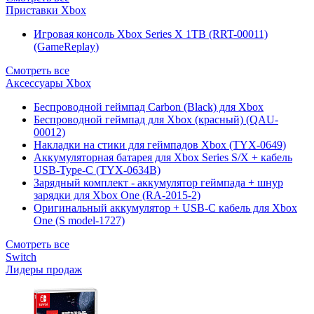
Приставки Xbox
Игровая консоль Xbox Series X 1TB (RRT-00011)
(GameReplay)
Смотреть все
Аксессуары Xbox
Беспроводной геймпад Carbon (Black) для Xbox
Беспроводной геймпад для Xbox (красный) (QAU-
00012)
Накладки на стики для геймпадов Xbox (TYX-0649)
Аккумуляторная батарея для Xbox Series S/X + кабель
USB-Type-C (TYX-0634B)
Зарядный комплект - аккумулятор геймпада + шнур
зарядки для Xbox One (RA-2015-2)
Оригинальный аккумулятор + USB-C кабель для Xbox
One (S model-1727)
Смотреть все
Switch
Лидеры продаж