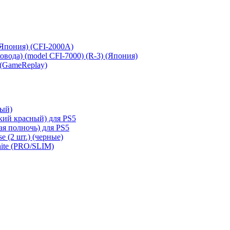
 (Япония) (CFI-2000A)
сковода) (model CFI-7000) (R-3) (Япония)
 (GameReplay)
ный)
кий красный) для PS5
ая полночь) для PS5
e (2 шт.) (черные)
hite (PRO/SLIM)