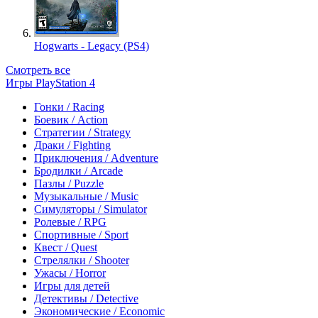
Hogwarts - Legacy (PS4)
Смотреть все
Игры PlayStation 4
Гонки / Racing
Боевик / Action
Стратегии / Strategy
Драки / Fighting
Приключения / Adventure
Бродилки / Arcade
Пазлы / Puzzle
Музыкальные / Music
Симуляторы / Simulator
Ролевые / RPG
Спортивные / Sport
Квест / Quest
Стрелялки / Shooter
Ужасы / Horror
Игры для детей
Детективы / Detective
Экономические / Economic