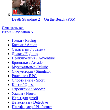
Death Stranding 2 – On the Beach (PS5)
Смотреть все
Игры PlayStation 5
Гонки / Racing
Боевик / Action
Стратегии / Strategy
Драки / Fighting
Приключения / Adventure
Бродилки / Arcade
Музыкальные / Music
Симуляторы / Simulator
Ролевые / RPG
Спортивные / Sport
Квест / Quest
Стрелялки / Shooter
Ужасы / Horror
Игры для детей
Детективы / Detective
Платформер / Platformer