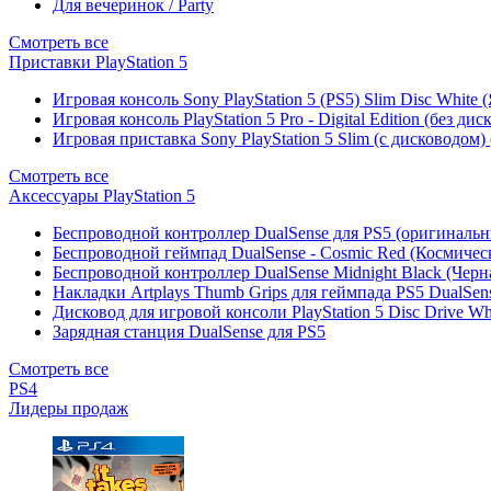
Для вечеринок / Party
Смотреть все
Приставки PlayStation 5
Игровая консоль Sony PlayStation 5 (PS5) Slim Disc White
Игровая консоль PlayStation 5 Pro - Digital Edition (без ди
Игровая приставка Sony PlayStation 5 Slim (с дисководом)
Смотреть все
Аксессуары PlayStation 5
Беспроводной контроллер DualSense для PS5 (оригиналь
Беспроводной геймпад DualSense - Cosmic Red (Космичес
Беспроводной контроллер DualSense Midnight Black (Черн
Накладки Artplays Thumb Grips для геймпада PS5 DualSens
Дисковод для игровой консоли PlayStation 5 Disc Drive W
Зарядная станция DualSense для PS5
Смотреть все
PS4
Лидеры продаж