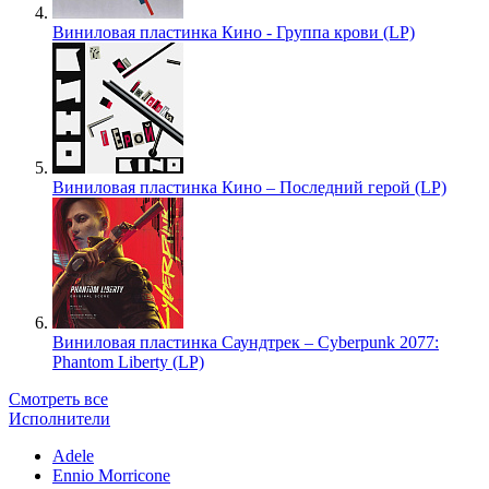
Виниловая пластинка Кино - Группа крови (LP)
Виниловая пластинка Кино – Последний герой (LP)
Виниловая пластинка Саундтрек – Cyberpunk 2077:
Phantom Liberty (LP)
Смотреть все
Исполнители
Adele
Ennio Morricone