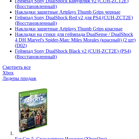
Геймпад Sony DualShock камуфляж v2 (CUH-ZCT2E)
(Восстановленный)
Накладки защитные Artplays Thumb Grips черные
Геймпад Sony DualShock Red v2 для PS4 (CUH-ZCT2E)
(Восстановленный)
Накладки защитные Artplays Thumb Grips красные
Накладки на стики для геймпада DualSense / DualShock
4 DH Marvel's Spider-Man: Miles Morales (красный) (2 шт)
(D02)
Геймпад Sony DualShock Black v2 (CUH-ZCT2E) (PS4)
(Восстановленный)
Смотреть все
Xbox
Лидеры продаж
Far Cry 5. Стандартное Издание (XboxOne)