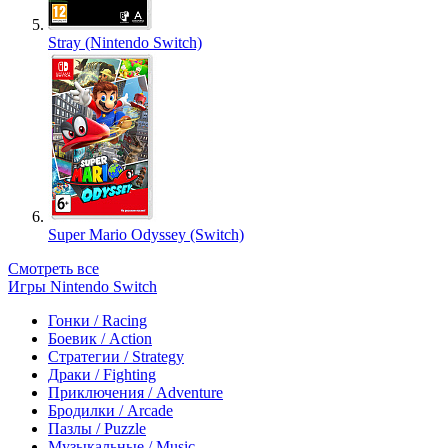
Stray (Nintendo Switch)
Super Mario Odyssey (Switch)
Смотреть все
Игры Nintendo Switch
Гонки / Racing
Боевик / Action
Стратегии / Strategy
Драки / Fighting
Приключения / Adventure
Бродилки / Arcade
Пазлы / Puzzle
Музыкальные / Music