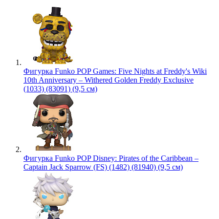
Фигурка Funko POP Games: Five Nights at Freddy's Wiki
10th Anniversary – Withered Golden Freddy Exclusive
(1033) (83091) (9,5 см)
Фигурка Funko POP Disney: Pirates of the Caribbean –
Captain Jack Sparrow (FS) (1482) (81940) (9,5 см)