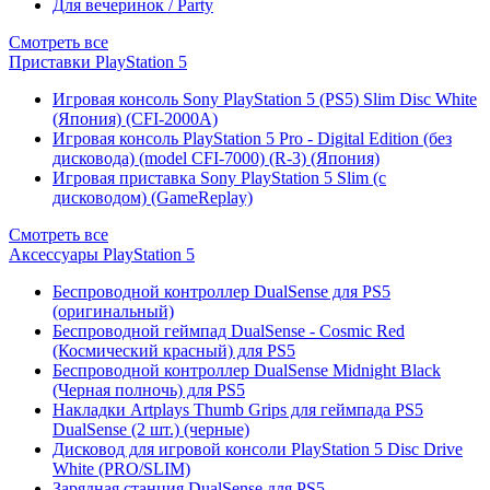
Для вечеринок / Party
Смотреть все
Приставки PlayStation 5
Игровая консоль Sony PlayStation 5 (PS5) Slim Disc White
(Япония) (CFI-2000A)
Игровая консоль PlayStation 5 Pro - Digital Edition (без
дисковода) (model CFI-7000) (R-3) (Япония)
Игровая приставка Sony PlayStation 5 Slim (с
дисководом) (GameReplay)
Смотреть все
Аксессуары PlayStation 5
Беспроводной контроллер DualSense для PS5
(оригинальный)
Беспроводной геймпад DualSense - Cosmic Red
(Космический красный) для PS5
Беспроводной контроллер DualSense Midnight Black
(Черная полночь) для PS5
Накладки Artplays Thumb Grips для геймпада PS5
DualSense (2 шт.) (черные)
Дисковод для игровой консоли PlayStation 5 Disc Drive
White (PRO/SLIM)
Зарядная станция DualSense для PS5