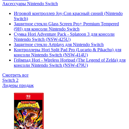
Аксессуары Nintendo Switch
Игровой контроллер Joy-Con красный синий (Nintendo
Switch)
Защитное стекло Glass Screen Pro+ Premium Tempered
(9H) для консоли Nintendo Switch
Сумка Hori Adventure Pack - Splatoon 3 для консоли
Nintendo Switch (NSW-425U)
Защитное стекло Artplays для Nintendo Switch
Контроллеры Hori Split Pad Pro (Lucario & Pikachu) для
консоли Nintendo Switch (NSW-414U)
Геймпад Hori - Wireless Horipad (The Legend of Zelda) для
консоли Nintendo Switch (NSW-479U)
Смотреть все
Switch 2
Лидеры продаж