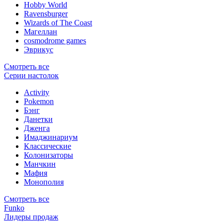
Hobby World
Ravensburger
Wizards of The Coast
Магеллан
сosmodrome games
Эврикус
Смотреть все
Серии настолок
Activity
Pokemon
Бэнг
Данетки
Дженга
Имаджинариум
Классические
Колонизаторы
Манчкин
Мафия
Монополия
Смотреть все
Funko
Лидеры продаж