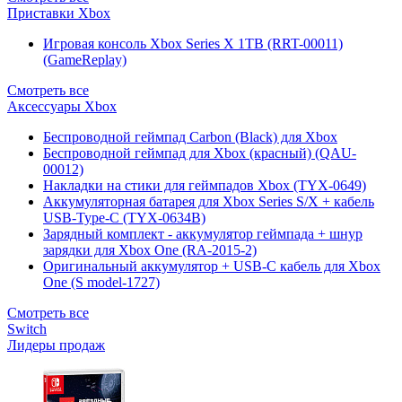
Приставки Xbox
Игровая консоль Xbox Series X 1TB (RRT-00011)
(GameReplay)
Смотреть все
Аксессуары Xbox
Беспроводной геймпад Carbon (Black) для Xbox
Беспроводной геймпад для Xbox (красный) (QAU-
00012)
Накладки на стики для геймпадов Xbox (TYX-0649)
Аккумуляторная батарея для Xbox Series S/X + кабель
USB-Type-C (TYX-0634B)
Зарядный комплект - аккумулятор геймпада + шнур
зарядки для Xbox One (RA-2015-2)
Оригинальный аккумулятор + USB-C кабель для Xbox
One (S model-1727)
Смотреть все
Switch
Лидеры продаж