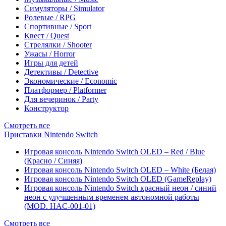
Симуляторы / Simulator
Ролевые / RPG
Спортивные / Sport
Квест / Quest
Стрелялки / Shooter
Ужасы / Horror
Игры для детей
Детективы / Detective
Экономические / Economic
Платформер / Platformer
Для вечеринок / Party
Конструктор
Смотреть все
Приставки Nintendo Switch
Игровая консоль Nintendo Switch OLED – Red / Blue
(Красно / Синяя)
Игровая консоль Nintendo Switch OLED – White (Белая)
Игровая консоль Nintendo Switch OLED (GameReplay)
Игровая консоль Nintendo Switch красный неон / синий
неон с улучшенным временем автономной работы
(MOD. HAC-001-01)
Смотреть все