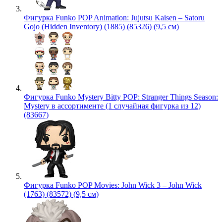
Фигурка Funko POP Animation: Jujutsu Kaisen – Satoru
Gojo (Hidden Inventory) (1885) (85326) (9,5 см)
Фигурка Funko Mystery Bitty POP: Stranger Things Season:
Mystery в ассортименте (1 случайная фигурка из 12)
(83667)
Фигурка Funko POP Movies: John Wick 3 – John Wick
(1763) (83572) (9,5 см)