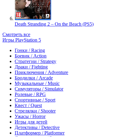
Death Stranding 2 – On the Beach (PS5)
Смотреть все
Игры PlayStation 5
Гонки / Racing
Боевик / Action
Стратегии / Strategy
Драки / Fighting
Приключения / Adventure
Бродилки / Arcade
Музыкальные / Music
Симуляторы / Simulator
Ролевые / RPG
Спортивные / Sport
Квест / Quest
Стрелялки / Shooter
Ужасы / Horror
Игры для детей
Детективы / Detective
Платформер / Platformer