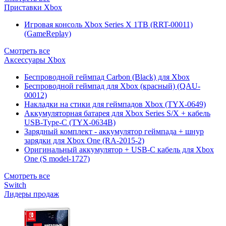
Приставки Xbox
Игровая консоль Xbox Series X 1TB (RRT-00011)
(GameReplay)
Смотреть все
Аксессуары Xbox
Беспроводной геймпад Carbon (Black) для Xbox
Беспроводной геймпад для Xbox (красный) (QAU-
00012)
Накладки на стики для геймпадов Xbox (TYX-0649)
Аккумуляторная батарея для Xbox Series S/X + кабель
USB-Type-C (TYX-0634B)
Зарядный комплект - аккумулятор геймпада + шнур
зарядки для Xbox One (RA-2015-2)
Оригинальный аккумулятор + USB-C кабель для Xbox
One (S model-1727)
Смотреть все
Switch
Лидеры продаж