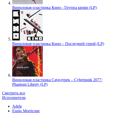
Виниловая пластинка Кино - Группа крови (LP)
Виниловая пластинка Кино – Последний герой (LP)
Виниловая пластинка Саундтрек – Cyberpunk 2077:
Phantom Liberty (LP)
Смотреть все
Исполнители
Adele
Ennio Morricone