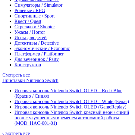
Симуляторы / Simulator
Ролевые / RPG
Спортивные / Sport
Квест / Quest
Стрелялки / Shooter
Ужасы / Horror
Игры для детей
Детективы / Detective
Экономические / Economic
Платформер / Platformer
Для вечеринок / Party
Конструктор
Смотреть все
Приставки Nintendo Switch
Игровая консоль Nintendo Switch OLED – Red / Blue
(Красно / Синяя)
Игровая консоль Nintendo Switch OLED – White (Белая)
Игровая консоль Nintendo Switch OLED (GameReplay)
Игровая консоль Nintendo Switch красный неон / синий
неон с улучшенным временем автономной работы
(MOD. HAC-001-01)
Смотреть все