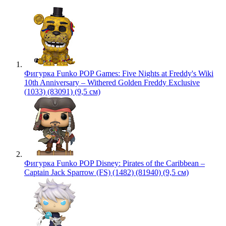
Фигурка Funko POP Games: Five Nights at Freddy's Wiki
10th Anniversary – Withered Golden Freddy Exclusive
(1033) (83091) (9,5 см)
Фигурка Funko POP Disney: Pirates of the Caribbean –
Captain Jack Sparrow (FS) (1482) (81940) (9,5 см)