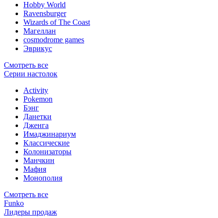
Hobby World
Ravensburger
Wizards of The Coast
Магеллан
сosmodrome games
Эврикус
Смотреть все
Серии настолок
Activity
Pokemon
Бэнг
Данетки
Дженга
Имаджинариум
Классические
Колонизаторы
Манчкин
Мафия
Монополия
Смотреть все
Funko
Лидеры продаж