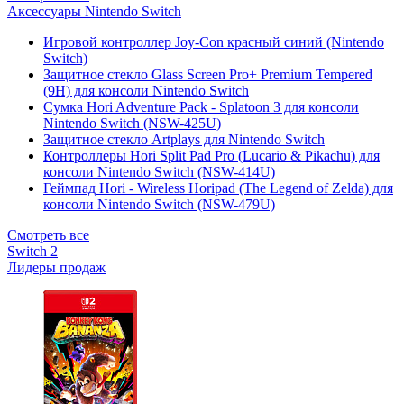
Аксессуары Nintendo Switch
Игровой контроллер Joy-Con красный синий (Nintendo
Switch)
Защитное стекло Glass Screen Pro+ Premium Tempered
(9H) для консоли Nintendo Switch
Сумка Hori Adventure Pack - Splatoon 3 для консоли
Nintendo Switch (NSW-425U)
Защитное стекло Artplays для Nintendo Switch
Контроллеры Hori Split Pad Pro (Lucario & Pikachu) для
консоли Nintendo Switch (NSW-414U)
Геймпад Hori - Wireless Horipad (The Legend of Zelda) для
консоли Nintendo Switch (NSW-479U)
Смотреть все
Switch 2
Лидеры продаж