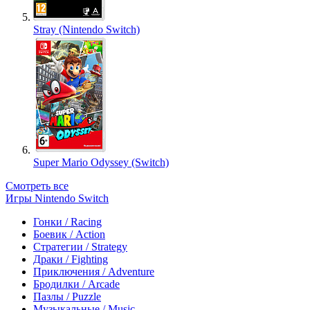
Stray (Nintendo Switch)
Super Mario Odyssey (Switch)
Смотреть все
Игры Nintendo Switch
Гонки / Racing
Боевик / Action
Стратегии / Strategy
Драки / Fighting
Приключения / Adventure
Бродилки / Arcade
Пазлы / Puzzle
Музыкальные / Music