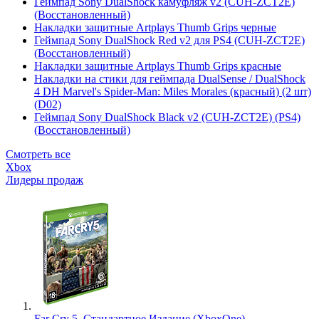
Геймпад Sony DualShock камуфляж v2 (CUH-ZCT2E)
(Восстановленный)
Накладки защитные Artplays Thumb Grips черные
Геймпад Sony DualShock Red v2 для PS4 (CUH-ZCT2E)
(Восстановленный)
Накладки защитные Artplays Thumb Grips красные
Накладки на стики для геймпада DualSense / DualShock
4 DH Marvel's Spider-Man: Miles Morales (красный) (2 шт)
(D02)
Геймпад Sony DualShock Black v2 (CUH-ZCT2E) (PS4)
(Восстановленный)
Смотреть все
Xbox
Лидеры продаж
Far Cry 5. Стандартное Издание (XboxOne)