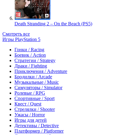
Death Stranding 2 – On the Beach (PS5)
Смотреть все
Игры PlayStation 5
Гонки / Racing
Боевик / Action
Стратегии / Strategy
Драки / Fighting
Приключения / Adventure
Бродилки / Arcade
Музыкальные / Music
Симуляторы / Simulator
Ролевые / RPG
Спортивные / Sport
Квест / Quest
Стрелялки / Shooter
Ужасы / Horror
Игры для детей
Детективы / Detective
Платформер / Platformer