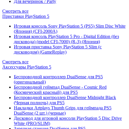
Для вечеринок / Party
Смотреть все
Приставки PlayStation 5
Игровая консоль Sony PlayStation 5 (PS5) Slim Disc White
(Япония) (CFI-2000A)
Игровая консоль PlayStation 5 Pro - Digital Edition (без
дисковода) (model CFI-7000) (R-3) (Япония)
Игровая приставка Sony PlayStation 5 Slim (с
дисководом) (GameReplay)
Смотреть все
Аксессуары PlayStation 5
Беспроводной контроллер DualSense для PS5
(оригинальный)
Беспроводной геймпад DualSense - Cosmic Red
(Космический красный) для PS5
Беспроводной контроллер DualSense Midnight Black
(Черная полночь) для PS5
Накладки Artplays Thumb Grips для геймпада PS5
DualSense (2 шт.) (черные)
Дисковод для игровой консоли PlayStation 5 Disc Drive
White (PRO/SLIM)
Зарядная станция DualSense для PS5