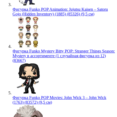
Фигурка Funko POP Animation: Jujutsu Kaisen – Satoru
Gojo (Hidden Inventory) (1885) (85326) (9,5 см)
Фигурка Funko Mystery Bitty POP: Stranger Things Season:
Mystery в ассортименте (1 случайная фигурка из 12)
(83667)
Фигурка Funko POP Movies: John Wick 3 – John Wick
(1763) (83572) (9,5 см)