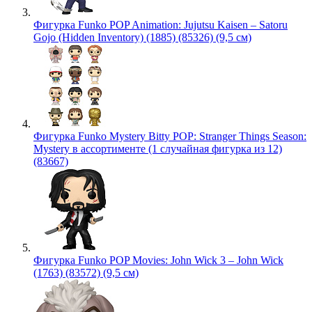
Фигурка Funko POP Animation: Jujutsu Kaisen – Satoru
Gojo (Hidden Inventory) (1885) (85326) (9,5 см)
Фигурка Funko Mystery Bitty POP: Stranger Things Season:
Mystery в ассортименте (1 случайная фигурка из 12)
(83667)
Фигурка Funko POP Movies: John Wick 3 – John Wick
(1763) (83572) (9,5 см)