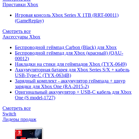
Приставки Xbox
Игровая консоль Xbox Series X 1TB (RRT-00011)
(GameReplay)
Смотреть все
Аксессуары Xbox
Беспроводной геймпад Carbon (Black) для Xbox
Беспроводной геймпад для Xbox (красный) (QAU-
00012)
Накладки на стики для геймпадов Xbox (TYX-0649)
Аккумуляторная батарея для Xbox Series S/X + кабель
USB-Type-C (TYX-0634B)
Зарядный комплект - аккумулятор геймпада + шнур
зарядки для Xbox One (RA-2015-2)
Оригинальный аккумулятор + USB-C кабель для Xbox
One (S model-1727)
Смотреть все
Switch
Лидеры продаж