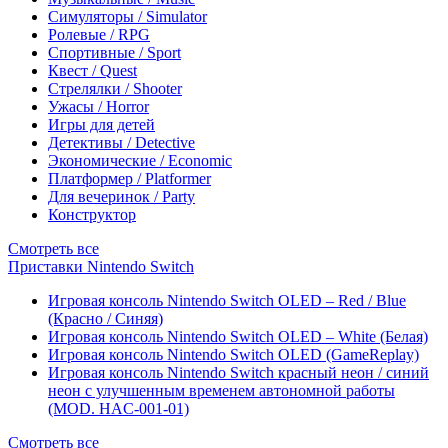
Симуляторы / Simulator
Ролевые / RPG
Спортивные / Sport
Квест / Quest
Стрелялки / Shooter
Ужасы / Horror
Игры для детей
Детективы / Detective
Экономические / Economic
Платформер / Platformer
Для вечеринок / Party
Конструктор
Смотреть все
Приставки Nintendo Switch
Игровая консоль Nintendo Switch OLED – Red / Blue
(Красно / Синяя)
Игровая консоль Nintendo Switch OLED – White (Белая)
Игровая консоль Nintendo Switch OLED (GameReplay)
Игровая консоль Nintendo Switch красный неон / синий
неон с улучшенным временем автономной работы
(MOD. HAC-001-01)
Смотреть все