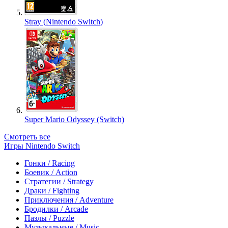
Stray (Nintendo Switch)
Super Mario Odyssey (Switch)
Смотреть все
Игры Nintendo Switch
Гонки / Racing
Боевик / Action
Стратегии / Strategy
Драки / Fighting
Приключения / Adventure
Бродилки / Arcade
Пазлы / Puzzle
Музыкальные / Music