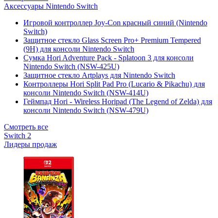
Аксессуары Nintendo Switch
Игровой контроллер Joy-Con красный синий (Nintendo
Switch)
Защитное стекло Glass Screen Pro+ Premium Tempered
(9H) для консоли Nintendo Switch
Сумка Hori Adventure Pack - Splatoon 3 для консоли
Nintendo Switch (NSW-425U)
Защитное стекло Artplays для Nintendo Switch
Контроллеры Hori Split Pad Pro (Lucario & Pikachu) для
консоли Nintendo Switch (NSW-414U)
Геймпад Hori - Wireless Horipad (The Legend of Zelda) для
консоли Nintendo Switch (NSW-479U)
Смотреть все
Switch 2
Лидеры продаж