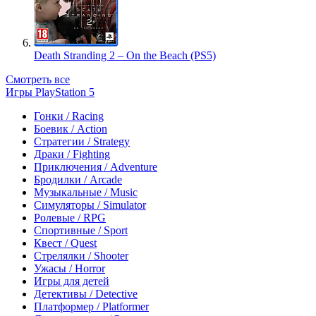
Death Stranding 2 – On the Beach (PS5)
Смотреть все
Игры PlayStation 5
Гонки / Racing
Боевик / Action
Стратегии / Strategy
Драки / Fighting
Приключения / Adventure
Бродилки / Arcade
Музыкальные / Music
Симуляторы / Simulator
Ролевые / RPG
Спортивные / Sport
Квест / Quest
Стрелялки / Shooter
Ужасы / Horror
Игры для детей
Детективы / Detective
Платформер / Platformer