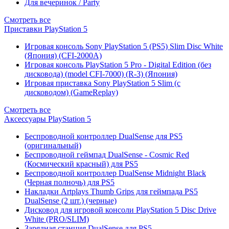
Для вечеринок / Party
Смотреть все
Приставки PlayStation 5
Игровая консоль Sony PlayStation 5 (PS5) Slim Disc White
(Япония) (CFI-2000A)
Игровая консоль PlayStation 5 Pro - Digital Edition (без
дисковода) (model CFI-7000) (R-3) (Япония)
Игровая приставка Sony PlayStation 5 Slim (с
дисководом) (GameReplay)
Смотреть все
Аксессуары PlayStation 5
Беспроводной контроллер DualSense для PS5
(оригинальный)
Беспроводной геймпад DualSense - Cosmic Red
(Космический красный) для PS5
Беспроводной контроллер DualSense Midnight Black
(Черная полночь) для PS5
Накладки Artplays Thumb Grips для геймпада PS5
DualSense (2 шт.) (черные)
Дисковод для игровой консоли PlayStation 5 Disc Drive
White (PRO/SLIM)
Зарядная станция DualSense для PS5