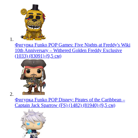
Фигурка Funko POP Games: Five Nights at Freddy's Wiki
10th Anniversary – Withered Golden Freddy Exclusive
(1033) (83091) (9,5 см)
Фигурка Funko POP Disney: Pirates of the Caribbean –
Captain Jack Sparrow (FS) (1482) (81940) (9,5 см)