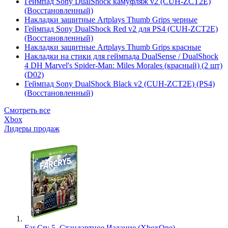
Геймпад Sony DualShock камуфляж v2 (CUH-ZCT2E)
(Восстановленный)
Накладки защитные Artplays Thumb Grips черные
Геймпад Sony DualShock Red v2 для PS4 (CUH-ZCT2E)
(Восстановленный)
Накладки защитные Artplays Thumb Grips красные
Накладки на стики для геймпада DualSense / DualShock
4 DH Marvel's Spider-Man: Miles Morales (красный) (2 шт)
(D02)
Геймпад Sony DualShock Black v2 (CUH-ZCT2E) (PS4)
(Восстановленный)
Смотреть все
Xbox
Лидеры продаж
Far Cry 5. Стандартное Издание (XboxOne)