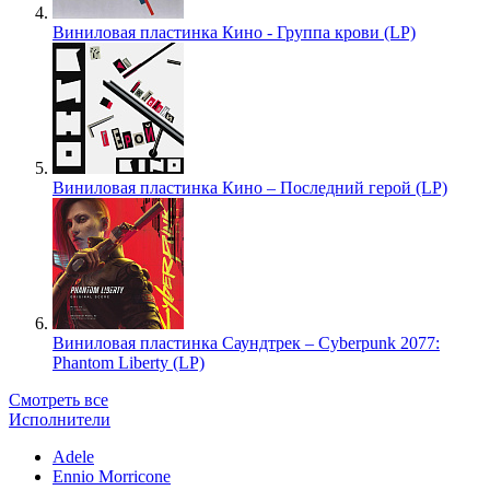
Виниловая пластинка Кино - Группа крови (LP)
Виниловая пластинка Кино – Последний герой (LP)
Виниловая пластинка Саундтрек – Cyberpunk 2077:
Phantom Liberty (LP)
Смотреть все
Исполнители
Adele
Ennio Morricone