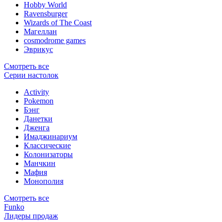
Hobby World
Ravensburger
Wizards of The Coast
Магеллан
сosmodrome games
Эврикус
Смотреть все
Серии настолок
Activity
Pokemon
Бэнг
Данетки
Дженга
Имаджинариум
Классические
Колонизаторы
Манчкин
Мафия
Монополия
Смотреть все
Funko
Лидеры продаж