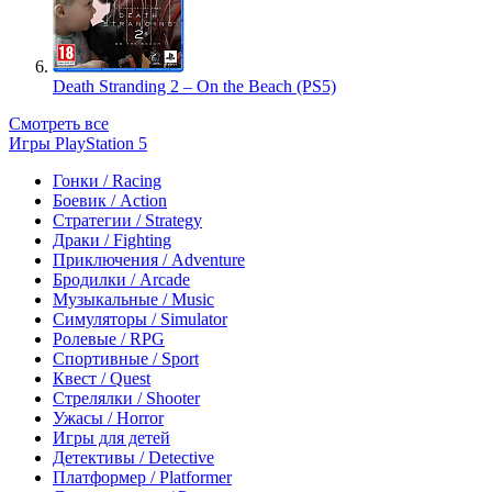
Death Stranding 2 – On the Beach (PS5)
Смотреть все
Игры PlayStation 5
Гонки / Racing
Боевик / Action
Стратегии / Strategy
Драки / Fighting
Приключения / Adventure
Бродилки / Arcade
Музыкальные / Music
Симуляторы / Simulator
Ролевые / RPG
Спортивные / Sport
Квест / Quest
Стрелялки / Shooter
Ужасы / Horror
Игры для детей
Детективы / Detective
Платформер / Platformer