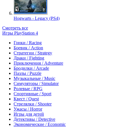
Hogwarts - Legacy (PS4)
Смотреть все
Игры PlayStation 4
Гонки / Racing
Боевик / Action
Стратегии / Strategy
Драки / Fighting
Приключения / Adventure
Бродилки / Arcade
Пазлы / Puzzle
Музыкальные / Music
Симуляторы / Simulator
Ролевые / RPG
Спортивные / Sport
Квест / Quest
Стрелялки / Shooter
Ужасы / Horror
Игры для детей
Детективы / Detective
Экономические / Economic