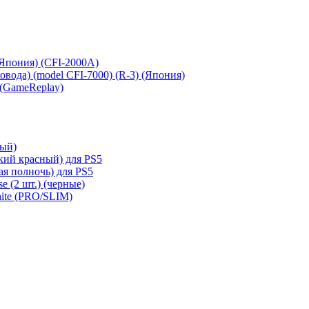
 (Япония) (CFI-2000A)
сковода) (model CFI-7000) (R-3) (Япония)
 (GameReplay)
ный)
кий красный) для PS5
ая полночь) для PS5
e (2 шт.) (черные)
hite (PRO/SLIM)