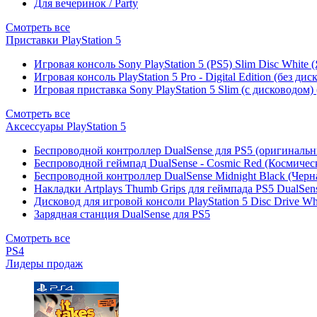
Для вечеринок / Party
Смотреть все
Приставки PlayStation 5
Игровая консоль Sony PlayStation 5 (PS5) Slim Disc White
Игровая консоль PlayStation 5 Pro - Digital Edition (без ди
Игровая приставка Sony PlayStation 5 Slim (с дисководом)
Смотреть все
Аксессуары PlayStation 5
Беспроводной контроллер DualSense для PS5 (оригиналь
Беспроводной геймпад DualSense - Cosmic Red (Космичес
Беспроводной контроллер DualSense Midnight Black (Черн
Накладки Artplays Thumb Grips для геймпада PS5 DualSens
Дисковод для игровой консоли PlayStation 5 Disc Drive W
Зарядная станция DualSense для PS5
Смотреть все
PS4
Лидеры продаж