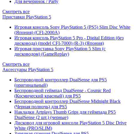
Для вечеринок / Party
Смотреть все
Приставки PlayStation 5
Игровая консоль Sony PlayStation 5 (PS5) Slim Disc White
(Япония) (CFI-2000A)
Игровая консоль PlayStation 5 Pro - Digital Edition (без
дисковода) (model CFI-7000) (R-3) (Япония)
Игровая приставка Sony PlayStation 5 Slim (с
дисководом) (GameReplay)
Смотреть все
Аксессуары PlayStation 5
Беспроводной контроллер DualSense для PS5
(оригинальный)
Беспроводной геймпад DualSense - Cosmic Red
(Космический красный) для PS5
Беспроводной контроллер DualSense Midnight Black
(Черная полночь) для PS5
Накладки Artplays Thumb Grips для геймпада PS5
DualSense (2 шт.) (черные)
Дисковод для игровой консоли PlayStation 5 Disc Drive
White (PRO/SLIM)
Зарядная станция DualSense для PS5