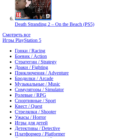
Death Stranding 2 – On the Beach (PS5)
Смотреть все
Игры PlayStation 5
Гонки / Racing
Боевик / Action
Стратегии / Strategy
Драки / Fighting
Приключения / Adventure
Бродилки / Arcade
Музыкальные / Music
Симуляторы / Simulator
Ролевые / RPG
Спортивные / Sport
Квест / Quest
Стрелялки / Shooter
Ужасы / Horror
Игры для детей
Детективы / Detective
Платформер / Platformer