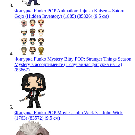
Фигурка Funko POP Animation: Jujutsu Kaisen – Satoru
Gojo (Hidden Inventory) (1885) (85326) (9,5 см)
Фигурка Funko Mystery Bitty POP: Stranger Things Season:
Mystery в ассортименте (1 случайная фигурка из 12)
(83667)
Фигурка Funko POP Movies: John Wick 3 – John Wick
(1763) (83572) (9,5 см)