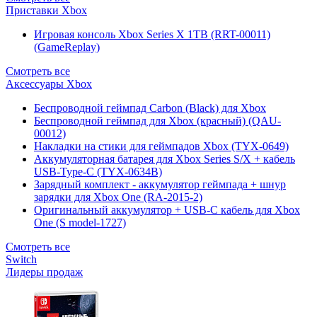
Приставки Xbox
Игровая консоль Xbox Series X 1TB (RRT-00011)
(GameReplay)
Смотреть все
Аксессуары Xbox
Беспроводной геймпад Carbon (Black) для Xbox
Беспроводной геймпад для Xbox (красный) (QAU-
00012)
Накладки на стики для геймпадов Xbox (TYX-0649)
Аккумуляторная батарея для Xbox Series S/X + кабель
USB-Type-C (TYX-0634B)
Зарядный комплект - аккумулятор геймпада + шнур
зарядки для Xbox One (RA-2015-2)
Оригинальный аккумулятор + USB-C кабель для Xbox
One (S model-1727)
Смотреть все
Switch
Лидеры продаж