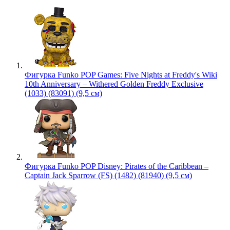
Фигурка Funko POP Games: Five Nights at Freddy's Wiki
10th Anniversary – Withered Golden Freddy Exclusive
(1033) (83091) (9,5 см)
Фигурка Funko POP Disney: Pirates of the Caribbean –
Captain Jack Sparrow (FS) (1482) (81940) (9,5 см)