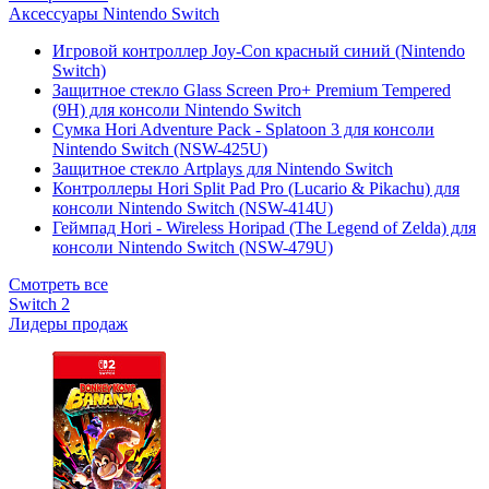
Аксессуары Nintendo Switch
Игровой контроллер Joy-Con красный синий (Nintendo
Switch)
Защитное стекло Glass Screen Pro+ Premium Tempered
(9H) для консоли Nintendo Switch
Сумка Hori Adventure Pack - Splatoon 3 для консоли
Nintendo Switch (NSW-425U)
Защитное стекло Artplays для Nintendo Switch
Контроллеры Hori Split Pad Pro (Lucario & Pikachu) для
консоли Nintendo Switch (NSW-414U)
Геймпад Hori - Wireless Horipad (The Legend of Zelda) для
консоли Nintendo Switch (NSW-479U)
Смотреть все
Switch 2
Лидеры продаж