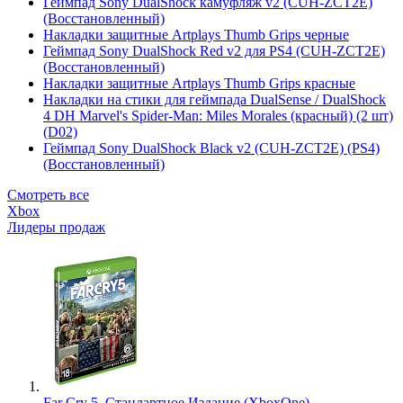
Геймпад Sony DualShock камуфляж v2 (CUH-ZCT2E)
(Восстановленный)
Накладки защитные Artplays Thumb Grips черные
Геймпад Sony DualShock Red v2 для PS4 (CUH-ZCT2E)
(Восстановленный)
Накладки защитные Artplays Thumb Grips красные
Накладки на стики для геймпада DualSense / DualShock
4 DH Marvel's Spider-Man: Miles Morales (красный) (2 шт)
(D02)
Геймпад Sony DualShock Black v2 (CUH-ZCT2E) (PS4)
(Восстановленный)
Смотреть все
Xbox
Лидеры продаж
Far Cry 5. Стандартное Издание (XboxOne)