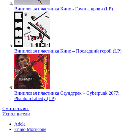
Виниловая пластинка Кино - Группа крови (LP)
Виниловая пластинка Кино – Последний герой (LP)
Виниловая пластинка Саундтрек – Cyberpunk 2077:
Phantom Liberty (LP)
Смотреть все
Исполнители
Adele
Ennio Morricone