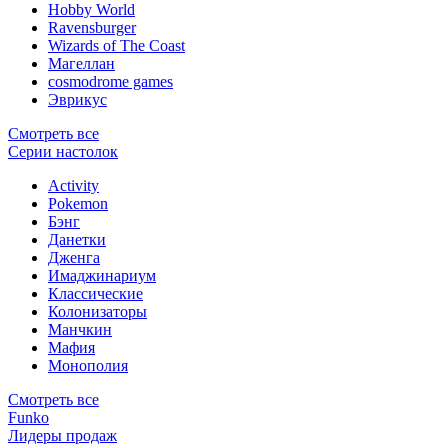
Hobby World
Ravensburger
Wizards of The Coast
Магеллан
сosmodrome games
Эврикус
Смотреть все
Серии настолок
Activity
Pokemon
Бэнг
Данетки
Дженга
Имаджинариум
Классические
Колонизаторы
Манчкин
Мафия
Монополия
Смотреть все
Funko
Лидеры продаж