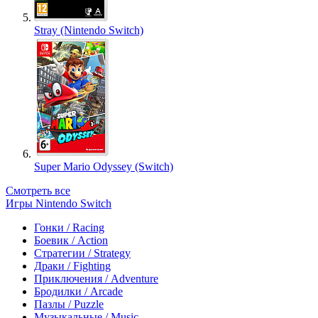
Stray (Nintendo Switch)
Super Mario Odyssey (Switch)
Смотреть все
Игры Nintendo Switch
Гонки / Racing
Боевик / Action
Стратегии / Strategy
Драки / Fighting
Приключения / Adventure
Бродилки / Arcade
Пазлы / Puzzle
Музыкальные / Music