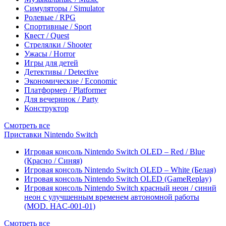
Симуляторы / Simulator
Ролевые / RPG
Спортивные / Sport
Квест / Quest
Стрелялки / Shooter
Ужасы / Horror
Игры для детей
Детективы / Detective
Экономические / Economic
Платформер / Platformer
Для вечеринок / Party
Конструктор
Смотреть все
Приставки Nintendo Switch
Игровая консоль Nintendo Switch OLED – Red / Blue
(Красно / Синяя)
Игровая консоль Nintendo Switch OLED – White (Белая)
Игровая консоль Nintendo Switch OLED (GameReplay)
Игровая консоль Nintendo Switch красный неон / синий
неон с улучшенным временем автономной работы
(MOD. HAC-001-01)
Смотреть все