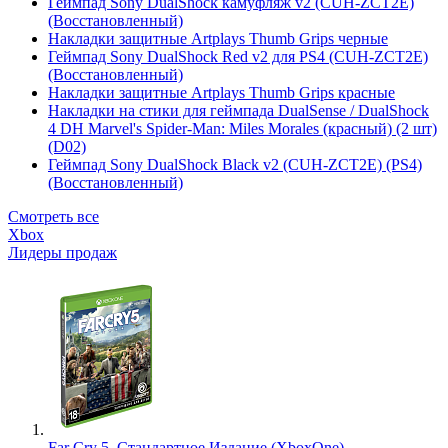
Геймпад Sony DualShock камуфляж v2 (CUH-ZCT2E)
(Восстановленный)
Накладки защитные Artplays Thumb Grips черные
Геймпад Sony DualShock Red v2 для PS4 (CUH-ZCT2E)
(Восстановленный)
Накладки защитные Artplays Thumb Grips красные
Накладки на стики для геймпада DualSense / DualShock
4 DH Marvel's Spider-Man: Miles Morales (красный) (2 шт)
(D02)
Геймпад Sony DualShock Black v2 (CUH-ZCT2E) (PS4)
(Восстановленный)
Смотреть все
Xbox
Лидеры продаж
Far Cry 5. Стандартное Издание (XboxOne)