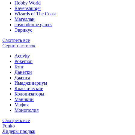
Hobby World
Ravensburger
Wizards of The Coast
Магеллан
сosmodrome games
Эврикус
Смотреть все
Серии настолок
Activity
Pokemon
Бэнг
Данетки
Дженга
Имаджинариум
Классические
Колонизаторы
Манчкин
Мафия
Монополия
Смотреть все
Funko
Лидеры продаж