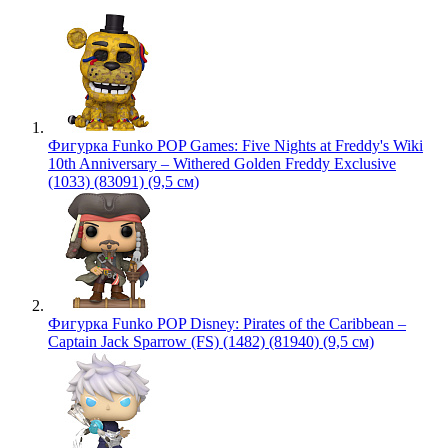
Фигурка Funko POP Games: Five Nights at Freddy's Wiki
10th Anniversary – Withered Golden Freddy Exclusive
(1033) (83091) (9,5 см)
Фигурка Funko POP Disney: Pirates of the Caribbean –
Captain Jack Sparrow (FS) (1482) (81940) (9,5 см)