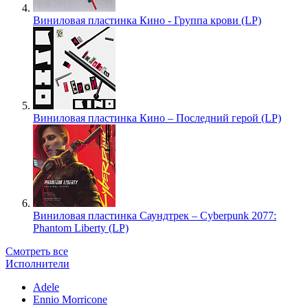
Виниловая пластинка Кино - Группа крови (LP)
Виниловая пластинка Кино – Последний герой (LP)
Виниловая пластинка Саундтрек – Cyberpunk 2077:
Phantom Liberty (LP)
Смотреть все
Исполнители
Adele
Ennio Morricone