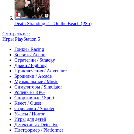
Death Stranding 2 – On the Beach (PS5)
Смотреть все
Игры PlayStation 5
Гонки / Racing
Боевик / Action
Стратегии / Strategy
Драки / Fighting
Приключения / Adventure
Бродилки / Arcade
Музыкальные / Music
Симуляторы / Simulator
Ролевые / RPG
Спортивные / Sport
Квест / Quest
Стрелялки / Shooter
Ужасы / Horror
Игры для детей
Детективы / Detective
Платформер / Platformer