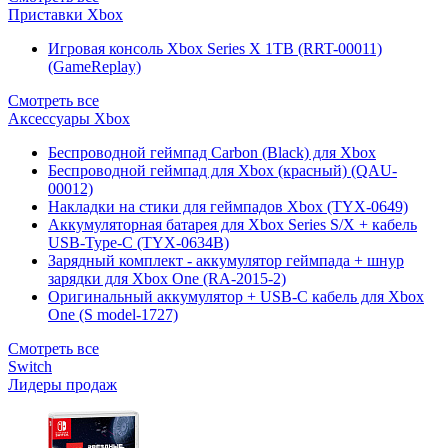
Приставки Xbox
Игровая консоль Xbox Series X 1TB (RRT-00011)
(GameReplay)
Смотреть все
Аксессуары Xbox
Беспроводной геймпад Carbon (Black) для Xbox
Беспроводной геймпад для Xbox (красный) (QAU-
00012)
Накладки на стики для геймпадов Xbox (TYX-0649)
Аккумуляторная батарея для Xbox Series S/X + кабель
USB-Type-C (TYX-0634B)
Зарядный комплект - аккумулятор геймпада + шнур
зарядки для Xbox One (RA-2015-2)
Оригинальный аккумулятор + USB-C кабель для Xbox
One (S model-1727)
Смотреть все
Switch
Лидеры продаж