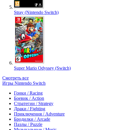
Stray (Nintendo Switch)
Super Mario Odyssey (Switch)
Смотреть все
Игры Nintendo Switch
Гонки / Racing
Боевик / Action
Стратегии / Strategy
Драки / Fighting
Приключения / Adventure
Бродилки / Arcade
Пазлы / Puzzle
Музыкальные / Music