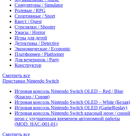
Симуляторы / Simulator
Ролевые / RPG
Спортивные / Sport
Квест / Quest
Стрелялки / Shooter
Ужасы / Horror
Игры для детей
Детективы / Detective
Экономические / Economic
Платформер / Platformer
Для вечеринок / Party
Конструктор
Смотреть все
Приставки Nintendo Switch
Игровая консоль Nintendo Switch OLED – Red / Blue
(Красно / Синяя)
Игровая консоль Nintendo Switch OLED – White (Белая)
Игровая консоль Nintendo Switch OLED (GameReplay)
Игровая консоль Nintendo Switch красный неон / синий
неон с улучшенным временем автономной работы
(MOD. HAC-001-01)
Смотреть все