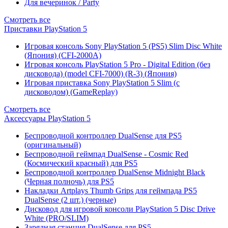
Для вечеринок / Party
Смотреть все
Приставки PlayStation 5
Игровая консоль Sony PlayStation 5 (PS5) Slim Disc White
(Япония) (CFI-2000A)
Игровая консоль PlayStation 5 Pro - Digital Edition (без
дисковода) (model CFI-7000) (R-3) (Япония)
Игровая приставка Sony PlayStation 5 Slim (с
дисководом) (GameReplay)
Смотреть все
Аксессуары PlayStation 5
Беспроводной контроллер DualSense для PS5
(оригинальный)
Беспроводной геймпад DualSense - Cosmic Red
(Космический красный) для PS5
Беспроводной контроллер DualSense Midnight Black
(Черная полночь) для PS5
Накладки Artplays Thumb Grips для геймпада PS5
DualSense (2 шт.) (черные)
Дисковод для игровой консоли PlayStation 5 Disc Drive
White (PRO/SLIM)
Зарядная станция DualSense для PS5