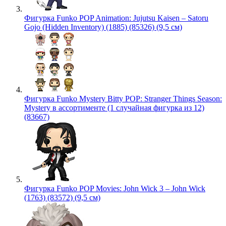
Фигурка Funko POP Animation: Jujutsu Kaisen – Satoru
Gojo (Hidden Inventory) (1885) (85326) (9,5 см)
Фигурка Funko Mystery Bitty POP: Stranger Things Season:
Mystery в ассортименте (1 случайная фигурка из 12)
(83667)
Фигурка Funko POP Movies: John Wick 3 – John Wick
(1763) (83572) (9,5 см)