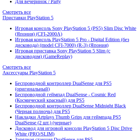
Для вечеринок / Party
Смотреть все
Приставки PlayStation 5
Игровая консоль Sony PlayStation 5 (PS5) Slim Disc White
(Япония) (CFI-2000A)
Игровая консоль PlayStation 5 Pro - Digital Edition (без
дисковода) (model CFI-7000) (R-3) (Япония)
Игровая приставка Sony PlayStation 5 Slim (с
дисководом) (GameReplay)
Смотреть все
Аксессуары PlayStation 5
Беспроводной контроллер DualSense для PS5
(оригинальный)
Беспроводной геймпад DualSense - Cosmic Red
(Космический красный) для PS5
Беспроводной контроллер DualSense Midnight Black
(Черная полночь) для PS5
Накладки Artplays Thumb Grips для геймпада PS5
DualSense (2 шт.) (черные)
Дисковод для игровой консоли PlayStation 5 Disc Drive
White (PRO/SLIM)
Зарядная станция DualSense для PS5