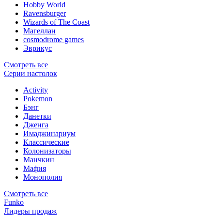
Hobby World
Ravensburger
Wizards of The Coast
Магеллан
сosmodrome games
Эврикус
Смотреть все
Серии настолок
Activity
Pokemon
Бэнг
Данетки
Дженга
Имаджинариум
Классические
Колонизаторы
Манчкин
Мафия
Монополия
Смотреть все
Funko
Лидеры продаж