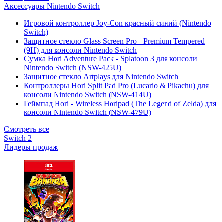
Аксессуары Nintendo Switch
Игровой контроллер Joy-Con красный синий (Nintendo
Switch)
Защитное стекло Glass Screen Pro+ Premium Tempered
(9H) для консоли Nintendo Switch
Сумка Hori Adventure Pack - Splatoon 3 для консоли
Nintendo Switch (NSW-425U)
Защитное стекло Artplays для Nintendo Switch
Контроллеры Hori Split Pad Pro (Lucario & Pikachu) для
консоли Nintendo Switch (NSW-414U)
Геймпад Hori - Wireless Horipad (The Legend of Zelda) для
консоли Nintendo Switch (NSW-479U)
Смотреть все
Switch 2
Лидеры продаж