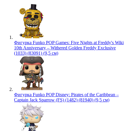
Фигурка Funko POP Games: Five Nights at Freddy's Wiki
10th Anniversary – Withered Golden Freddy Exclusive
(1033) (83091) (9,5 см)
Фигурка Funko POP Disney: Pirates of the Caribbean –
Captain Jack Sparrow (FS) (1482) (81940) (9,5 см)