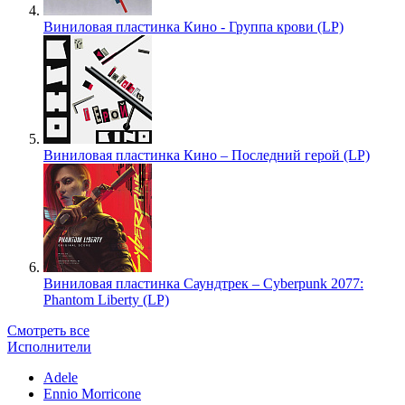
Виниловая пластинка Кино - Группа крови (LP)
Виниловая пластинка Кино – Последний герой (LP)
Виниловая пластинка Саундтрек – Cyberpunk 2077:
Phantom Liberty (LP)
Смотреть все
Исполнители
Adele
Ennio Morricone