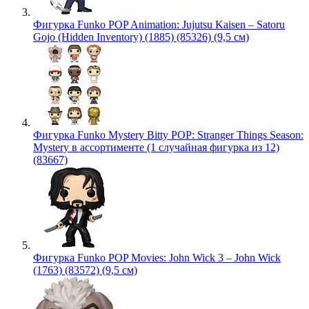
Фигурка Funko POP Animation: Jujutsu Kaisen – Satoru
Gojo (Hidden Inventory) (1885) (85326) (9,5 см)
Фигурка Funko Mystery Bitty POP: Stranger Things Season:
Mystery в ассортименте (1 случайная фигурка из 12)
(83667)
Фигурка Funko POP Movies: John Wick 3 – John Wick
(1763) (83572) (9,5 см)