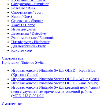
Симуляторы / Simulator
Ролевые / RPG
Спортивные / Sport
Квест / Quest
Стрелялки / Shooter
Ужасы / Horror
Игры для детей
Детективы / Detective
Экономические / Economic
Платформер / Platformer
Для вечеринок / Party
Конструктор
Смотреть все
Приставки Nintendo Switch
Игровая консоль Nintendo Switch OLED – Red / Blue
(Красно / Синяя)
Игровая консоль Nintendo Switch OLED – White (Белая)
Игровая консоль Nintendo Switch OLED (GameReplay)
Игровая консоль Nintendo Switch красный неон / синий
неон с улучшенным временем автономной работы
(MOD. HAC-001-01)
Смотреть все