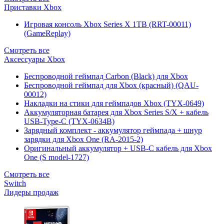
Приставки Xbox
Игровая консоль Xbox Series X 1TB (RRT-00011)
(GameReplay)
Смотреть все
Аксессуары Xbox
Беспроводной геймпад Carbon (Black) для Xbox
Беспроводной геймпад для Xbox (красный) (QAU-
00012)
Накладки на стики для геймпадов Xbox (TYX-0649)
Аккумуляторная батарея для Xbox Series S/X + кабель
USB-Type-C (TYX-0634B)
Зарядный комплект - аккумулятор геймпада + шнур
зарядки для Xbox One (RA-2015-2)
Оригинальный аккумулятор + USB-C кабель для Xbox
One (S model-1727)
Смотреть все
Switch
Лидеры продаж