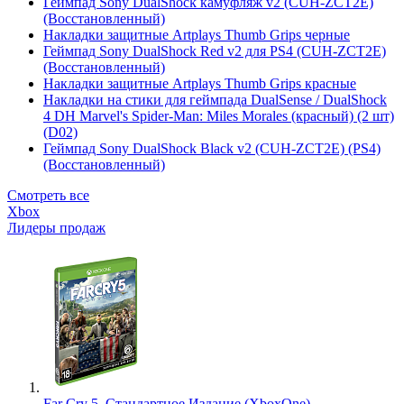
Геймпад Sony DualShock камуфляж v2 (CUH-ZCT2E)
(Восстановленный)
Накладки защитные Artplays Thumb Grips черные
Геймпад Sony DualShock Red v2 для PS4 (CUH-ZCT2E)
(Восстановленный)
Накладки защитные Artplays Thumb Grips красные
Накладки на стики для геймпада DualSense / DualShock
4 DH Marvel's Spider-Man: Miles Morales (красный) (2 шт)
(D02)
Геймпад Sony DualShock Black v2 (CUH-ZCT2E) (PS4)
(Восстановленный)
Смотреть все
Xbox
Лидеры продаж
Far Cry 5. Стандартное Издание (XboxOne)