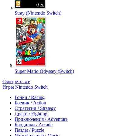
Stray (Nintendo Switch)
Super Mario Odyssey (Switch)
Смотреть все
Игры Nintendo Switch
Гонки / Racing
Боевик / Action
Стратегии / Strategy
Драки / Fighting
Приключения / Adventure
Бродилки / Arcade
Пазлы / Puzzle
Музыкальные / Music