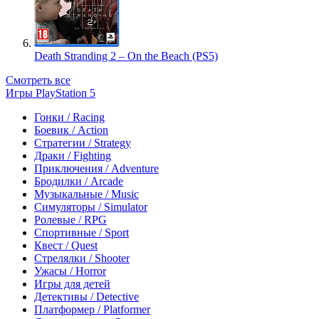
Death Stranding 2 – On the Beach (PS5)
Смотреть все
Игры PlayStation 5
Гонки / Racing
Боевик / Action
Стратегии / Strategy
Драки / Fighting
Приключения / Adventure
Бродилки / Arcade
Музыкальные / Music
Симуляторы / Simulator
Ролевые / RPG
Спортивные / Sport
Квест / Quest
Стрелялки / Shooter
Ужасы / Horror
Игры для детей
Детективы / Detective
Платформер / Platformer