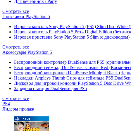
Для вечеринок / Party
Смотреть все
Приставки PlayStation 5
Игровая консоль Sony PlayStation 5 (PS5) Slim Disc White
Игровая консоль PlayStation 5 Pro - Digital Edition (без ди
Игровая приставка Sony PlayStation 5 Slim (с дисководом)
Смотреть все
Аксессуары PlayStation 5
Беспроводной контроллер DualSense для PS5 (оригиналь
Беспроводной геймпад DualSense - Cosmic Red (Космичес
Беспроводной контроллер DualSense Midnight Black (Черн
Накладки Artplays Thumb Grips для геймпада PS5 DualSens
Дисковод для игровой консоли PlayStation 5 Disc Drive W
Зарядная станция DualSense для PS5
Смотреть все
PS4
Лидеры продаж