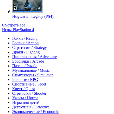
Hogwarts - Legacy (PS4)
Смотреть все
Игры PlayStation 4
Гонки / Racing
Боевик / Action
Стратегии / Strategy
Драки / Fighting
Приключения / Adventure
Бродилки / Arcade
Пазлы / Puzzle
Музыкальные / Music
Симуляторы / Simulator
Ролевые / RPG
Спортивные / Sport
Квест / Quest
Стрелялки / Shooter
Ужасы / Horror
Игры для детей
Детективы / Detective
Экономические / Economic