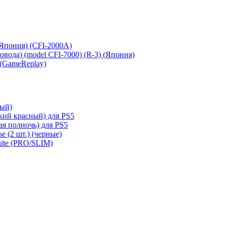
 (Япония) (CFI-2000A)
сковода) (model CFI-7000) (R-3) (Япония)
 (GameReplay)
ный)
кий красный) для PS5
ая полночь) для PS5
e (2 шт.) (черные)
hite (PRO/SLIM)