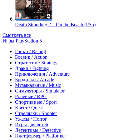
Death Stranding 2 – On the Beach (PS5)
Смотреть все
Игры PlayStation 5
Гонки / Racing
Боевик / Action
Стратегии / Strategy
Драки / Fighting
Приключения / Adventure
Бродилки / Arcade
Музыкальные / Music
Симуляторы / Simulator
Ролевые / RPG
Спортивные / Sport
Квест / Quest
Стрелялки / Shooter
Ужасы / Horror
Игры для детей
Детективы / Detective
Платформер / Platformer