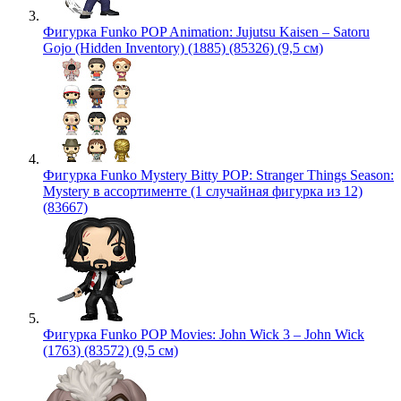
Фигурка Funko POP Animation: Jujutsu Kaisen – Satoru
Gojo (Hidden Inventory) (1885) (85326) (9,5 см)
Фигурка Funko Mystery Bitty POP: Stranger Things Season:
Mystery в ассортименте (1 случайная фигурка из 12)
(83667)
Фигурка Funko POP Movies: John Wick 3 – John Wick
(1763) (83572) (9,5 см)