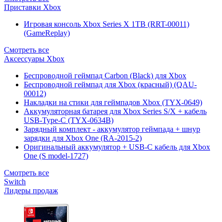
Приставки Xbox
Игровая консоль Xbox Series X 1TB (RRT-00011)
(GameReplay)
Смотреть все
Аксессуары Xbox
Беспроводной геймпад Carbon (Black) для Xbox
Беспроводной геймпад для Xbox (красный) (QAU-
00012)
Накладки на стики для геймпадов Xbox (TYX-0649)
Аккумуляторная батарея для Xbox Series S/X + кабель
USB-Type-C (TYX-0634B)
Зарядный комплект - аккумулятор геймпада + шнур
зарядки для Xbox One (RA-2015-2)
Оригинальный аккумулятор + USB-C кабель для Xbox
One (S model-1727)
Смотреть все
Switch
Лидеры продаж