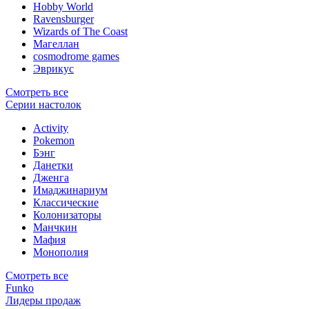
Hobby World
Ravensburger
Wizards of The Coast
Магеллан
сosmodrome games
Эврикус
Смотреть все
Серии настолок
Activity
Pokemon
Бэнг
Данетки
Дженга
Имаджинариум
Классические
Колонизаторы
Манчкин
Мафия
Монополия
Смотреть все
Funko
Лидеры продаж