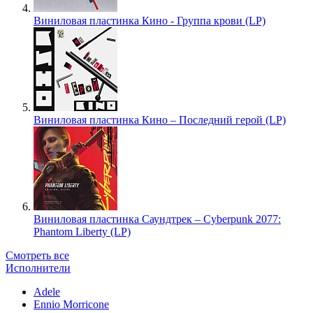
Виниловая пластинка Кино - Группа крови (LP)
Виниловая пластинка Кино – Последний герой (LP)
Виниловая пластинка Саундтрек – Cyberpunk 2077:
Phantom Liberty (LP)
Смотреть все
Исполнители
Adele
Ennio Morricone