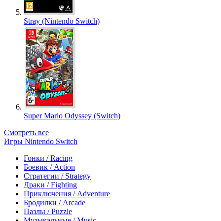
Stray (Nintendo Switch)
Super Mario Odyssey (Switch)
Смотреть все
Игры Nintendo Switch
Гонки / Racing
Боевик / Action
Стратегии / Strategy
Драки / Fighting
Приключения / Adventure
Бродилки / Arcade
Пазлы / Puzzle
Музыкальные / Music