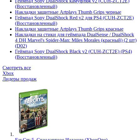
Геймпад Sony DualShock камуфляж v2 (CUH-ZCT2E)
(Восстановленный)
Накладки защитные Artplays Thumb Grips черные
Геймпад Sony DualShock Red v2 для PS4 (CUH-ZCT2E)
(Восстановленный)
Накладки защитные Artplays Thumb Grips красные
Накладки на стики для геймпада DualSense / DualShock
4 DH Marvel's Spider-Man: Miles Morales (красный) (2 шт)
(D02)
Геймпад Sony DualShock Black v2 (CUH-ZCT2E) (PS4)
(Восстановленный)
Смотреть все
Xbox
Лидеры продаж
Far Cry 5. Стандартное Издание (XboxOne)