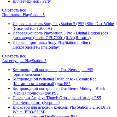
Для вечеринок / Party
Смотреть все
Приставки PlayStation 5
Игровая консоль Sony PlayStation 5 (PS5) Slim Disc White
(Япония) (CFI-2000A)
Игровая консоль PlayStation 5 Pro - Digital Edition (без
дисковода) (model CFI-7000) (R-3) (Япония)
Игровая приставка Sony PlayStation 5 Slim (с
дисководом) (GameReplay)
Смотреть все
Аксессуары PlayStation 5
Беспроводной контроллер DualSense для PS5
(оригинальный)
Беспроводной геймпад DualSense - Cosmic Red
(Космический красный) для PS5
Беспроводной контроллер DualSense Midnight Black
(Черная полночь) для PS5
Накладки Artplays Thumb Grips для геймпада PS5
DualSense (2 шт.) (черные)
Дисковод для игровой консоли PlayStation 5 Disc Drive
White (PRO/SLIM)
Зарядная станция DualSense для PS5