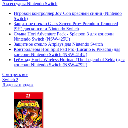
Аксессуары Nintendo Switch
Игровой контроллер Joy-Con красный синий (Nintendo
Switch)
Защитное стекло Glass Screen Pro+ Premium Tempered
(9H) для консоли Nintendo Switch
Сумка Hori Adventure Pack - Splatoon 3 для консоли
Nintendo Switch (NSW-425U)
Защитное стекло Artplays для Nintendo Switch
Контроллеры Hori Split Pad Pro (Lucario & Pikachu) для
консоли Nintendo Switch (NSW-414U)
Геймпад Hori - Wireless Horipad (The Legend of Zelda) для
консоли Nintendo Switch (NSW-479U)
Смотреть все
Switch 2
Лидеры продаж