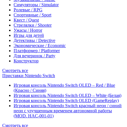
Симуляторы / Simulator
Ролевые / RPG
Спортивные / Sport
Квест / Quest
Стрелялки / Shooter
Ужасы / Horror
Игры для детей
Детективы / Detective
Экономические / Economic
Платформер / Platformer
Для вечеринок / Party
Конструктор
Смотреть все
Приставки Nintendo Switch
Игровая консоль Nintendo Switch OLED – Red / Blue
(Красно / Синяя)
Игровая консоль Nintendo Switch OLED – White (Белая)
Игровая консоль Nintendo Switch OLED (GameReplay)
Игровая консоль Nintendo Switch красный неон / синий
неон с улучшенным временем автономной работы
(MOD. HAC-001-01)
Смотреть все