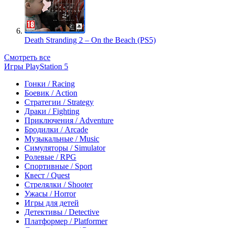
Death Stranding 2 – On the Beach (PS5)
Смотреть все
Игры PlayStation 5
Гонки / Racing
Боевик / Action
Стратегии / Strategy
Драки / Fighting
Приключения / Adventure
Бродилки / Arcade
Музыкальные / Music
Симуляторы / Simulator
Ролевые / RPG
Спортивные / Sport
Квест / Quest
Стрелялки / Shooter
Ужасы / Horror
Игры для детей
Детективы / Detective
Платформер / Platformer