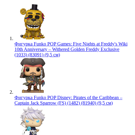
Фигурка Funko POP Games: Five Nights at Freddy's Wiki
10th Anniversary – Withered Golden Freddy Exclusive
(1033) (83091) (9,5 см)
Фигурка Funko POP Disney: Pirates of the Caribbean –
Captain Jack Sparrow (FS) (1482) (81940) (9,5 см)