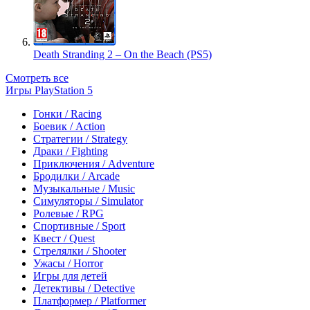
Death Stranding 2 – On the Beach (PS5)
Смотреть все
Игры PlayStation 5
Гонки / Racing
Боевик / Action
Стратегии / Strategy
Драки / Fighting
Приключения / Adventure
Бродилки / Arcade
Музыкальные / Music
Симуляторы / Simulator
Ролевые / RPG
Спортивные / Sport
Квест / Quest
Стрелялки / Shooter
Ужасы / Horror
Игры для детей
Детективы / Detective
Платформер / Platformer