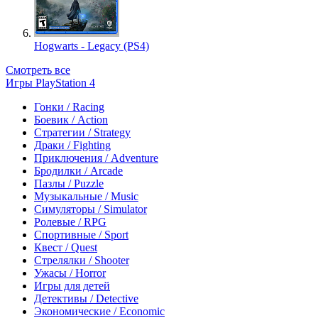
Hogwarts - Legacy (PS4)
Смотреть все
Игры PlayStation 4
Гонки / Racing
Боевик / Action
Стратегии / Strategy
Драки / Fighting
Приключения / Adventure
Бродилки / Arcade
Пазлы / Puzzle
Музыкальные / Music
Симуляторы / Simulator
Ролевые / RPG
Спортивные / Sport
Квест / Quest
Стрелялки / Shooter
Ужасы / Horror
Игры для детей
Детективы / Detective
Экономические / Economic