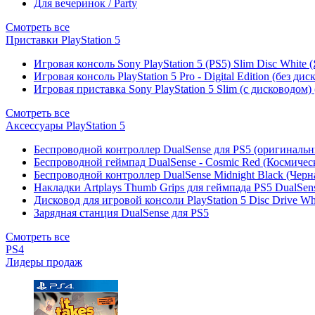
Для вечеринок / Party
Смотреть все
Приставки PlayStation 5
Игровая консоль Sony PlayStation 5 (PS5) Slim Disc White
Игровая консоль PlayStation 5 Pro - Digital Edition (без ди
Игровая приставка Sony PlayStation 5 Slim (с дисководом)
Смотреть все
Аксессуары PlayStation 5
Беспроводной контроллер DualSense для PS5 (оригиналь
Беспроводной геймпад DualSense - Cosmic Red (Космичес
Беспроводной контроллер DualSense Midnight Black (Черн
Накладки Artplays Thumb Grips для геймпада PS5 DualSens
Дисковод для игровой консоли PlayStation 5 Disc Drive W
Зарядная станция DualSense для PS5
Смотреть все
PS4
Лидеры продаж