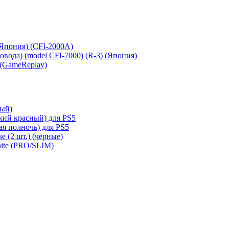
 (Япония) (CFI-2000A)
сковода) (model CFI-7000) (R-3) (Япония)
 (GameReplay)
ный)
кий красный) для PS5
ая полночь) для PS5
e (2 шт.) (черные)
hite (PRO/SLIM)