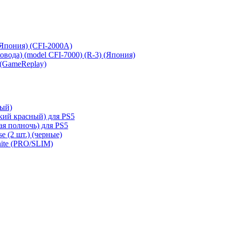
 (Япония) (CFI-2000A)
сковода) (model CFI-7000) (R-3) (Япония)
 (GameReplay)
ный)
кий красный) для PS5
ая полночь) для PS5
e (2 шт.) (черные)
hite (PRO/SLIM)