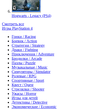
Hogwarts - Legacy (PS4)
Смотреть все
Игры PlayStation 4
Гонки / Racing
Боевик / Action
Стратегии / Strategy
Драки / Fighting
Приключения / Adventure
Бродилки / Arcade
Пазлы / Puzzle
Музыкальные / Music
Симуляторы / Simulator
Ролевые / RPG
Спортивные / Sport
Квест / Quest
Стрелялки / Shooter
Ужасы / Horror
Игры для детей
Детективы / Detective
Экономические / Economic