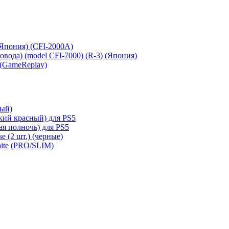
 (Япония) (CFI-2000A)
сковода) (model CFI-7000) (R-3) (Япония)
 (GameReplay)
ный)
кий красный) для PS5
ая полночь) для PS5
e (2 шт.) (черные)
hite (PRO/SLIM)