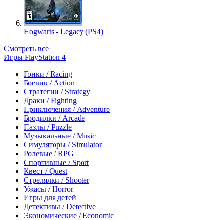
Hogwarts - Legacy (PS4)
Смотреть все
Игры PlayStation 4
Гонки / Racing
Боевик / Action
Стратегии / Strategy
Драки / Fighting
Приключения / Adventure
Бродилки / Arcade
Пазлы / Puzzle
Музыкальные / Music
Симуляторы / Simulator
Ролевые / RPG
Спортивные / Sport
Квест / Quest
Стрелялки / Shooter
Ужасы / Horror
Игры для детей
Детективы / Detective
Экономические / Economic