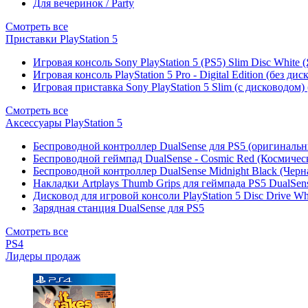
Для вечеринок / Party
Смотреть все
Приставки PlayStation 5
Игровая консоль Sony PlayStation 5 (PS5) Slim Disc White
Игровая консоль PlayStation 5 Pro - Digital Edition (без ди
Игровая приставка Sony PlayStation 5 Slim (с дисководом)
Смотреть все
Аксессуары PlayStation 5
Беспроводной контроллер DualSense для PS5 (оригиналь
Беспроводной геймпад DualSense - Cosmic Red (Космичес
Беспроводной контроллер DualSense Midnight Black (Черн
Накладки Artplays Thumb Grips для геймпада PS5 DualSens
Дисковод для игровой консоли PlayStation 5 Disc Drive W
Зарядная станция DualSense для PS5
Смотреть все
PS4
Лидеры продаж