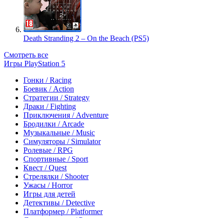
Death Stranding 2 – On the Beach (PS5)
Смотреть все
Игры PlayStation 5
Гонки / Racing
Боевик / Action
Стратегии / Strategy
Драки / Fighting
Приключения / Adventure
Бродилки / Arcade
Музыкальные / Music
Симуляторы / Simulator
Ролевые / RPG
Спортивные / Sport
Квест / Quest
Стрелялки / Shooter
Ужасы / Horror
Игры для детей
Детективы / Detective
Платформер / Platformer