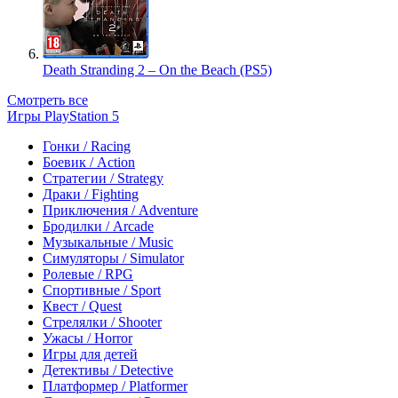
Death Stranding 2 – On the Beach (PS5)
Смотреть все
Игры PlayStation 5
Гонки / Racing
Боевик / Action
Стратегии / Strategy
Драки / Fighting
Приключения / Adventure
Бродилки / Arcade
Музыкальные / Music
Симуляторы / Simulator
Ролевые / RPG
Спортивные / Sport
Квест / Quest
Стрелялки / Shooter
Ужасы / Horror
Игры для детей
Детективы / Detective
Платформер / Platformer