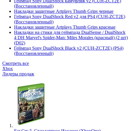
Геймпад Sony DualShock камуфляж v2 (CUH-ZCT2E)
(Восстановленный)
Накладки защитные Artplays Thumb Grips черные
Геймпад Sony DualShock Red v2 для PS4 (CUH-ZCT2E)
(Восстановленный)
Накладки защитные Artplays Thumb Grips красные
Накладки на стики для геймпада DualSense / DualShock
4 DH Marvel's Spider-Man: Miles Morales (красный) (2 шт)
(D02)
Геймпад Sony DualShock Black v2 (CUH-ZCT2E) (PS4)
(Восстановленный)
Смотреть все
Xbox
Лидеры продаж
Far Cry 5. Стандартное Издание (XboxOne)