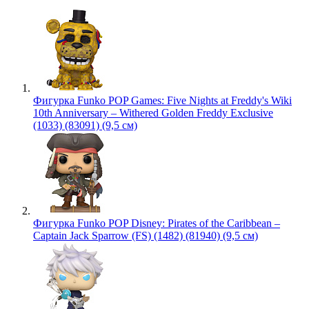
Фигурка Funko POP Games: Five Nights at Freddy's Wiki
10th Anniversary – Withered Golden Freddy Exclusive
(1033) (83091) (9,5 см)
Фигурка Funko POP Disney: Pirates of the Caribbean –
Captain Jack Sparrow (FS) (1482) (81940) (9,5 см)