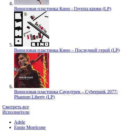
Виниловая пластинка Кино - Группа крови (LP)
Виниловая пластинка Кино – Последний герой (LP)
Виниловая пластинка Саундтрек – Cyberpunk 2077:
Phantom Liberty (LP)
Смотреть все
Исполнители
Adele
Ennio Morricone