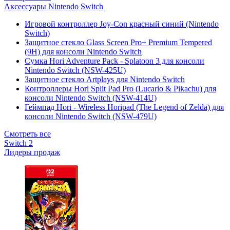
Аксессуары Nintendo Switch
Игровой контроллер Joy-Con красный синий (Nintendo
Switch)
Защитное стекло Glass Screen Pro+ Premium Tempered
(9H) для консоли Nintendo Switch
Сумка Hori Adventure Pack - Splatoon 3 для консоли
Nintendo Switch (NSW-425U)
Защитное стекло Artplays для Nintendo Switch
Контроллеры Hori Split Pad Pro (Lucario & Pikachu) для
консоли Nintendo Switch (NSW-414U)
Геймпад Hori - Wireless Horipad (The Legend of Zelda) для
консоли Nintendo Switch (NSW-479U)
Смотреть все
Switch 2
Лидеры продаж