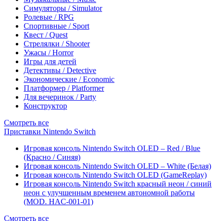
Симуляторы / Simulator
Ролевые / RPG
Спортивные / Sport
Квест / Quest
Стрелялки / Shooter
Ужасы / Horror
Игры для детей
Детективы / Detective
Экономические / Economic
Платформер / Platformer
Для вечеринок / Party
Конструктор
Смотреть все
Приставки Nintendo Switch
Игровая консоль Nintendo Switch OLED – Red / Blue
(Красно / Синяя)
Игровая консоль Nintendo Switch OLED – White (Белая)
Игровая консоль Nintendo Switch OLED (GameReplay)
Игровая консоль Nintendo Switch красный неон / синий
неон с улучшенным временем автономной работы
(MOD. HAC-001-01)
Смотреть все