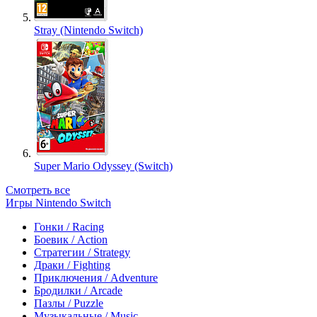
Stray (Nintendo Switch)
Super Mario Odyssey (Switch)
Смотреть все
Игры Nintendo Switch
Гонки / Racing
Боевик / Action
Стратегии / Strategy
Драки / Fighting
Приключения / Adventure
Бродилки / Arcade
Пазлы / Puzzle
Музыкальные / Music