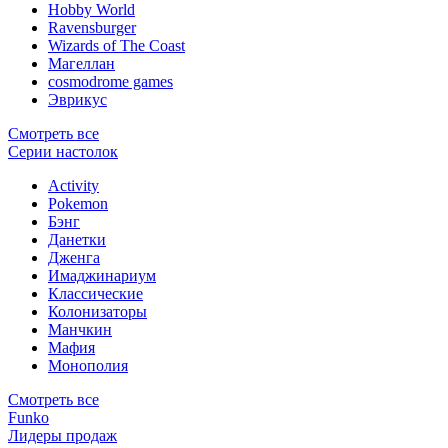
Hobby World
Ravensburger
Wizards of The Coast
Магеллан
сosmodrome games
Эврикус
Смотреть все
Серии настолок
Activity
Pokemon
Бэнг
Данетки
Дженга
Имаджинариум
Классические
Колонизаторы
Манчкин
Мафия
Монополия
Смотреть все
Funko
Лидеры продаж