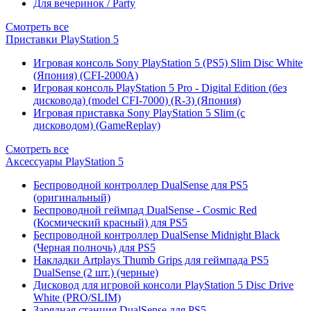
Для вечеринок / Party
Смотреть все
Приставки PlayStation 5
Игровая консоль Sony PlayStation 5 (PS5) Slim Disc White
(Япония) (CFI-2000A)
Игровая консоль PlayStation 5 Pro - Digital Edition (без
дисковода) (model CFI-7000) (R-3) (Япония)
Игровая приставка Sony PlayStation 5 Slim (с
дисководом) (GameReplay)
Смотреть все
Аксессуары PlayStation 5
Беспроводной контроллер DualSense для PS5
(оригинальный)
Беспроводной геймпад DualSense - Cosmic Red
(Космический красный) для PS5
Беспроводной контроллер DualSense Midnight Black
(Черная полночь) для PS5
Накладки Artplays Thumb Grips для геймпада PS5
DualSense (2 шт.) (черные)
Дисковод для игровой консоли PlayStation 5 Disc Drive
White (PRO/SLIM)
Зарядная станция DualSense для PS5