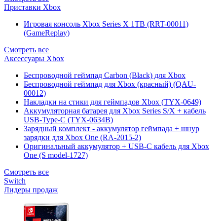
Приставки Xbox
Игровая консоль Xbox Series X 1TB (RRT-00011)
(GameReplay)
Смотреть все
Аксессуары Xbox
Беспроводной геймпад Carbon (Black) для Xbox
Беспроводной геймпад для Xbox (красный) (QAU-
00012)
Накладки на стики для геймпадов Xbox (TYX-0649)
Аккумуляторная батарея для Xbox Series S/X + кабель
USB-Type-C (TYX-0634B)
Зарядный комплект - аккумулятор геймпада + шнур
зарядки для Xbox One (RA-2015-2)
Оригинальный аккумулятор + USB-C кабель для Xbox
One (S model-1727)
Смотреть все
Switch
Лидеры продаж