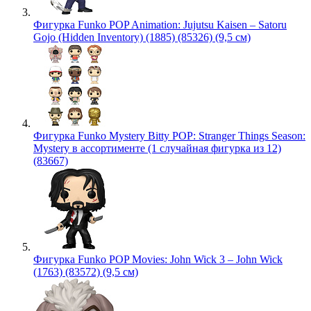
Фигурка Funko POP Animation: Jujutsu Kaisen – Satoru
Gojo (Hidden Inventory) (1885) (85326) (9,5 см)
Фигурка Funko Mystery Bitty POP: Stranger Things Season:
Mystery в ассортименте (1 случайная фигурка из 12)
(83667)
Фигурка Funko POP Movies: John Wick 3 – John Wick
(1763) (83572) (9,5 см)