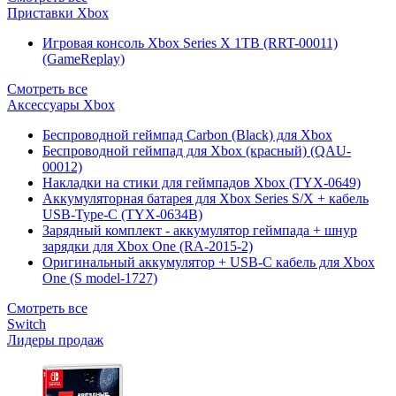
Приставки Xbox
Игровая консоль Xbox Series X 1TB (RRT-00011)
(GameReplay)
Смотреть все
Аксессуары Xbox
Беспроводной геймпад Carbon (Black) для Xbox
Беспроводной геймпад для Xbox (красный) (QAU-
00012)
Накладки на стики для геймпадов Xbox (TYX-0649)
Аккумуляторная батарея для Xbox Series S/X + кабель
USB-Type-C (TYX-0634B)
Зарядный комплект - аккумулятор геймпада + шнур
зарядки для Xbox One (RA-2015-2)
Оригинальный аккумулятор + USB-C кабель для Xbox
One (S model-1727)
Смотреть все
Switch
Лидеры продаж