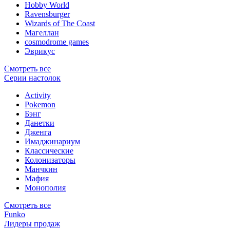
Hobby World
Ravensburger
Wizards of The Coast
Магеллан
сosmodrome games
Эврикус
Смотреть все
Серии настолок
Activity
Pokemon
Бэнг
Данетки
Дженга
Имаджинариум
Классические
Колонизаторы
Манчкин
Мафия
Монополия
Смотреть все
Funko
Лидеры продаж