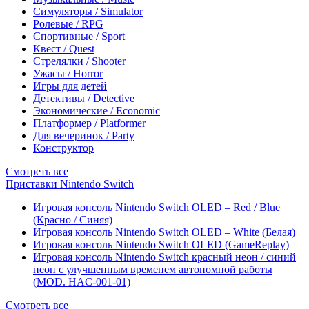
Симуляторы / Simulator
Ролевые / RPG
Спортивные / Sport
Квест / Quest
Стрелялки / Shooter
Ужасы / Horror
Игры для детей
Детективы / Detective
Экономические / Economic
Платформер / Platformer
Для вечеринок / Party
Конструктор
Смотреть все
Приставки Nintendo Switch
Игровая консоль Nintendo Switch OLED – Red / Blue
(Красно / Синяя)
Игровая консоль Nintendo Switch OLED – White (Белая)
Игровая консоль Nintendo Switch OLED (GameReplay)
Игровая консоль Nintendo Switch красный неон / синий
неон с улучшенным временем автономной работы
(MOD. HAC-001-01)
Смотреть все