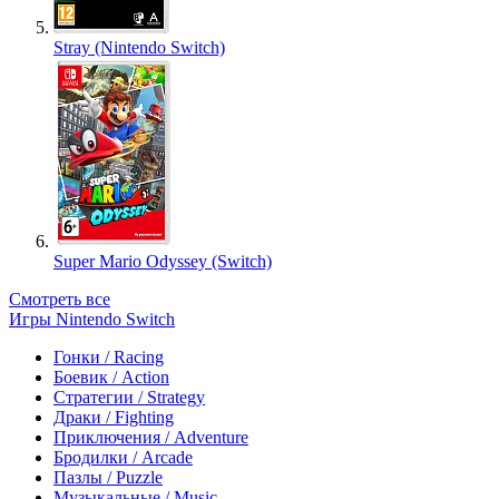
Stray (Nintendo Switch)
Super Mario Odyssey (Switch)
Смотреть все
Игры Nintendo Switch
Гонки / Racing
Боевик / Action
Стратегии / Strategy
Драки / Fighting
Приключения / Adventure
Бродилки / Arcade
Пазлы / Puzzle
Музыкальные / Music