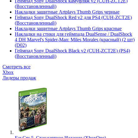
Геймпад Sony DualShock камуфляж v2 (CUH-ZCT2E)
(Восстановленный)
Накладки защитные Artplays Thumb Grips черные
Геймпад Sony DualShock Red v2 для PS4 (CUH-ZCT2E)
(Восстановленный)
Накладки защитные Artplays Thumb Grips красные
Накладки на стики для геймпада DualSense / DualShock
4 DH Marvel's Spider-Man: Miles Morales (красный) (2 шт)
(D02)
Геймпад Sony DualShock Black v2 (CUH-ZCT2E) (PS4)
(Восстановленный)
Смотреть все
Xbox
Лидеры продаж
Far Cry 5. Стандартное Издание (XboxOne)