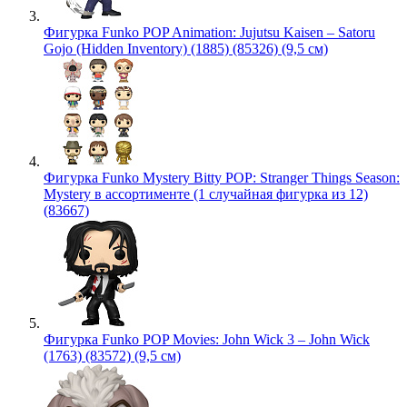
Фигурка Funko POP Animation: Jujutsu Kaisen – Satoru
Gojo (Hidden Inventory) (1885) (85326) (9,5 см)
Фигурка Funko Mystery Bitty POP: Stranger Things Season:
Mystery в ассортименте (1 случайная фигурка из 12)
(83667)
Фигурка Funko POP Movies: John Wick 3 – John Wick
(1763) (83572) (9,5 см)