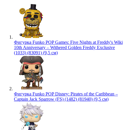
Фигурка Funko POP Games: Five Nights at Freddy's Wiki
10th Anniversary – Withered Golden Freddy Exclusive
(1033) (83091) (9,5 см)
Фигурка Funko POP Disney: Pirates of the Caribbean –
Captain Jack Sparrow (FS) (1482) (81940) (9,5 см)