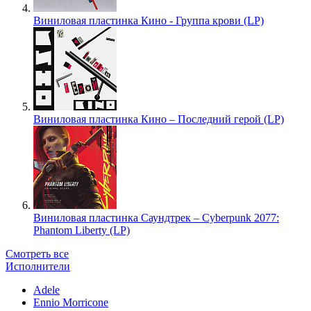
Виниловая пластинка Кино - Группа крови (LP)
Виниловая пластинка Кино – Последний герой (LP)
Виниловая пластинка Саундтрек – Cyberpunk 2077:
Phantom Liberty (LP)
Смотреть все
Исполнители
Adele
Ennio Morricone