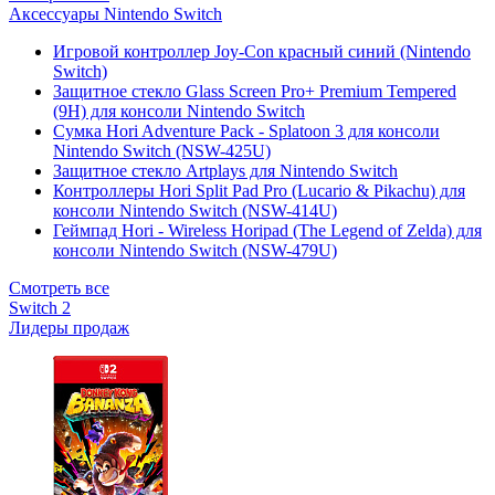
Аксессуары Nintendo Switch
Игровой контроллер Joy-Con красный синий (Nintendo
Switch)
Защитное стекло Glass Screen Pro+ Premium Tempered
(9H) для консоли Nintendo Switch
Сумка Hori Adventure Pack - Splatoon 3 для консоли
Nintendo Switch (NSW-425U)
Защитное стекло Artplays для Nintendo Switch
Контроллеры Hori Split Pad Pro (Lucario & Pikachu) для
консоли Nintendo Switch (NSW-414U)
Геймпад Hori - Wireless Horipad (The Legend of Zelda) для
консоли Nintendo Switch (NSW-479U)
Смотреть все
Switch 2
Лидеры продаж