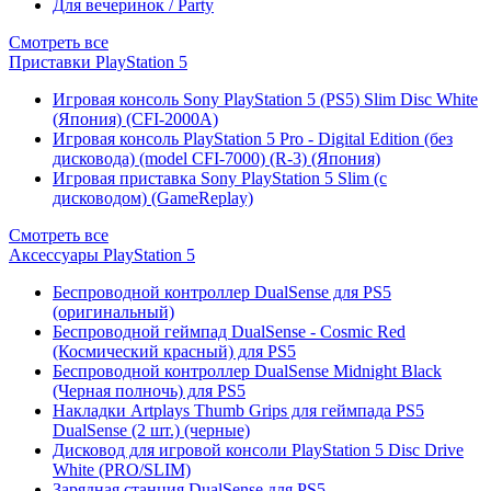
Для вечеринок / Party
Смотреть все
Приставки PlayStation 5
Игровая консоль Sony PlayStation 5 (PS5) Slim Disc White
(Япония) (CFI-2000A)
Игровая консоль PlayStation 5 Pro - Digital Edition (без
дисковода) (model CFI-7000) (R-3) (Япония)
Игровая приставка Sony PlayStation 5 Slim (с
дисководом) (GameReplay)
Смотреть все
Аксессуары PlayStation 5
Беспроводной контроллер DualSense для PS5
(оригинальный)
Беспроводной геймпад DualSense - Cosmic Red
(Космический красный) для PS5
Беспроводной контроллер DualSense Midnight Black
(Черная полночь) для PS5
Накладки Artplays Thumb Grips для геймпада PS5
DualSense (2 шт.) (черные)
Дисковод для игровой консоли PlayStation 5 Disc Drive
White (PRO/SLIM)
Зарядная станция DualSense для PS5