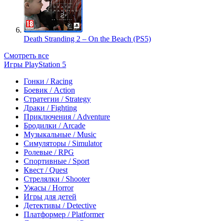
Death Stranding 2 – On the Beach (PS5)
Смотреть все
Игры PlayStation 5
Гонки / Racing
Боевик / Action
Стратегии / Strategy
Драки / Fighting
Приключения / Adventure
Бродилки / Arcade
Музыкальные / Music
Симуляторы / Simulator
Ролевые / RPG
Спортивные / Sport
Квест / Quest
Стрелялки / Shooter
Ужасы / Horror
Игры для детей
Детективы / Detective
Платформер / Platformer