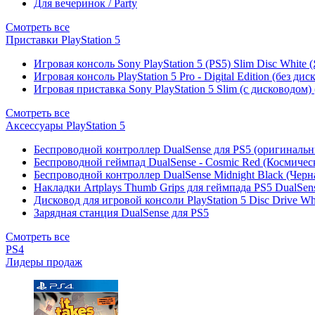
Для вечеринок / Party
Смотреть все
Приставки PlayStation 5
Игровая консоль Sony PlayStation 5 (PS5) Slim Disc White
Игровая консоль PlayStation 5 Pro - Digital Edition (без ди
Игровая приставка Sony PlayStation 5 Slim (с дисководом)
Смотреть все
Аксессуары PlayStation 5
Беспроводной контроллер DualSense для PS5 (оригиналь
Беспроводной геймпад DualSense - Cosmic Red (Космичес
Беспроводной контроллер DualSense Midnight Black (Черн
Накладки Artplays Thumb Grips для геймпада PS5 DualSens
Дисковод для игровой консоли PlayStation 5 Disc Drive W
Зарядная станция DualSense для PS5
Смотреть все
PS4
Лидеры продаж