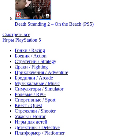
Death Stranding 2 – On the Beach (PS5)
Смотреть все
Игры PlayStation 5
Гонки / Racing
Боевик / Action
Стратегии / Strategy
Драки / Fighting
Приключения / Adventure
Бродилки / Arcade
Музыкальные / Music
Симуляторы / Simulator
Ролевые / RPG
Спортивные / Sport
Квест / Quest
Стрелялки / Shooter
Ужасы / Horror
Игры для детей
Детективы / Detective
Платформер / Platformer