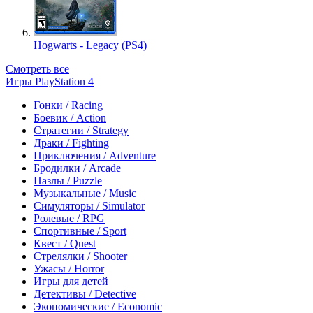
Hogwarts - Legacy (PS4)
Смотреть все
Игры PlayStation 4
Гонки / Racing
Боевик / Action
Стратегии / Strategy
Драки / Fighting
Приключения / Adventure
Бродилки / Arcade
Пазлы / Puzzle
Музыкальные / Music
Симуляторы / Simulator
Ролевые / RPG
Спортивные / Sport
Квест / Quest
Стрелялки / Shooter
Ужасы / Horror
Игры для детей
Детективы / Detective
Экономические / Economic