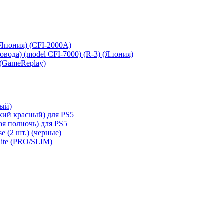
 (Япония) (CFI-2000A)
сковода) (model CFI-7000) (R-3) (Япония)
 (GameReplay)
ный)
кий красный) для PS5
ая полночь) для PS5
e (2 шт.) (черные)
hite (PRO/SLIM)