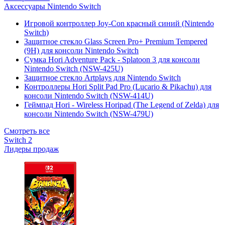
Аксессуары Nintendo Switch
Игровой контроллер Joy-Con красный синий (Nintendo
Switch)
Защитное стекло Glass Screen Pro+ Premium Tempered
(9H) для консоли Nintendo Switch
Сумка Hori Adventure Pack - Splatoon 3 для консоли
Nintendo Switch (NSW-425U)
Защитное стекло Artplays для Nintendo Switch
Контроллеры Hori Split Pad Pro (Lucario & Pikachu) для
консоли Nintendo Switch (NSW-414U)
Геймпад Hori - Wireless Horipad (The Legend of Zelda) для
консоли Nintendo Switch (NSW-479U)
Смотреть все
Switch 2
Лидеры продаж