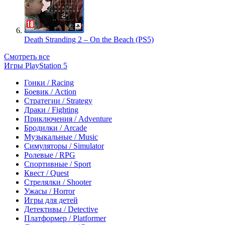
Death Stranding 2 – On the Beach (PS5)
Смотреть все
Игры PlayStation 5
Гонки / Racing
Боевик / Action
Стратегии / Strategy
Драки / Fighting
Приключения / Adventure
Бродилки / Arcade
Музыкальные / Music
Симуляторы / Simulator
Ролевые / RPG
Спортивные / Sport
Квест / Quest
Стрелялки / Shooter
Ужасы / Horror
Игры для детей
Детективы / Detective
Платформер / Platformer