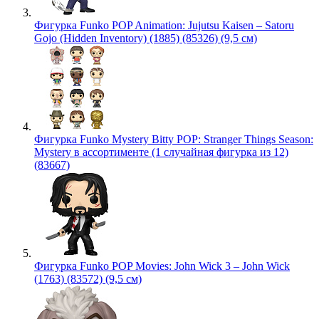
Фигурка Funko POP Animation: Jujutsu Kaisen – Satoru
Gojo (Hidden Inventory) (1885) (85326) (9,5 см)
Фигурка Funko Mystery Bitty POP: Stranger Things Season:
Mystery в ассортименте (1 случайная фигурка из 12)
(83667)
Фигурка Funko POP Movies: John Wick 3 – John Wick
(1763) (83572) (9,5 см)