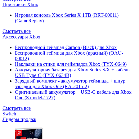
Приставки Xbox
Игровая консоль Xbox Series X 1TB (RRT-00011)
(GameReplay)
Смотреть все
Аксессуары Xbox
Беспроводной геймпад Carbon (Black) для Xbox
Беспроводной геймпад для Xbox (красный) (QAU-
00012)
Накладки на стики для геймпадов Xbox (TYX-0649)
Аккумуляторная батарея для Xbox Series S/X + кабель
USB-Type-C (TYX-0634B)
Зарядный комплект - аккумулятор геймпада + шнур
зарядки для Xbox One (RA-2015-2)
Оригинальный аккумулятор + USB-C кабель для Xbox
One (S model-1727)
Смотреть все
Switch
Лидеры продаж