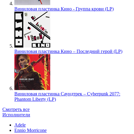
Виниловая пластинка Кино - Группа крови (LP)
Виниловая пластинка Кино – Последний герой (LP)
Виниловая пластинка Саундтрек – Cyberpunk 2077:
Phantom Liberty (LP)
Смотреть все
Исполнители
Adele
Ennio Morricone