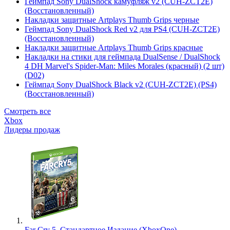
Геймпад Sony DualShock камуфляж v2 (CUH-ZCT2E)
(Восстановленный)
Накладки защитные Artplays Thumb Grips черные
Геймпад Sony DualShock Red v2 для PS4 (CUH-ZCT2E)
(Восстановленный)
Накладки защитные Artplays Thumb Grips красные
Накладки на стики для геймпада DualSense / DualShock
4 DH Marvel's Spider-Man: Miles Morales (красный) (2 шт)
(D02)
Геймпад Sony DualShock Black v2 (CUH-ZCT2E) (PS4)
(Восстановленный)
Смотреть все
Xbox
Лидеры продаж
Far Cry 5. Стандартное Издание (XboxOne)