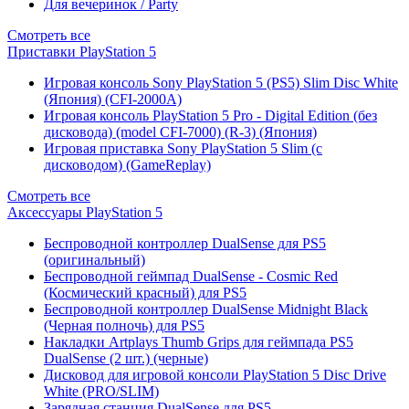
Для вечеринок / Party
Смотреть все
Приставки PlayStation 5
Игровая консоль Sony PlayStation 5 (PS5) Slim Disc White
(Япония) (CFI-2000A)
Игровая консоль PlayStation 5 Pro - Digital Edition (без
дисковода) (model CFI-7000) (R-3) (Япония)
Игровая приставка Sony PlayStation 5 Slim (с
дисководом) (GameReplay)
Смотреть все
Аксессуары PlayStation 5
Беспроводной контроллер DualSense для PS5
(оригинальный)
Беспроводной геймпад DualSense - Cosmic Red
(Космический красный) для PS5
Беспроводной контроллер DualSense Midnight Black
(Черная полночь) для PS5
Накладки Artplays Thumb Grips для геймпада PS5
DualSense (2 шт.) (черные)
Дисковод для игровой консоли PlayStation 5 Disc Drive
White (PRO/SLIM)
Зарядная станция DualSense для PS5