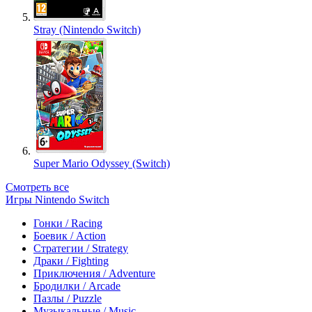
Stray (Nintendo Switch)
Super Mario Odyssey (Switch)
Смотреть все
Игры Nintendo Switch
Гонки / Racing
Боевик / Action
Стратегии / Strategy
Драки / Fighting
Приключения / Adventure
Бродилки / Arcade
Пазлы / Puzzle
Музыкальные / Music