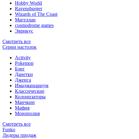
Hobby World
Ravensburger
Wizards of The Coast
Магеллан
сosmodrome games
Эврикус
Смотреть все
Серии настолок
Activity
Pokemon
Бэнг
Данетки
Дженга
Имаджинариум
Классические
Колонизаторы
Манчкин
Мафия
Монополия
Смотреть все
Funko
Лидеры продаж