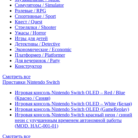
Симуляторы / Simulator
Ролевые / RPG
Спортивные / Sport
Квест / Quest
Стрелялки / Shooter
Ужасы / Horror
Игры для детей
Детективы / Detective
Экономические / Economic
Платформер / Platformer
Для вечеринок / Party
Конструктор
Смотреть все
Приставки Nintendo Switch
Игровая консоль Nintendo Switch OLED – Red / Blue
(Красно / Синяя)
Игровая консоль Nintendo Switch OLED – White (Белая)
Игровая консоль Nintendo Switch OLED (GameReplay)
Игровая консоль Nintendo Switch красный неон / синий
неон с улучшенным временем автономной работы
(MOD. HAC-001-01)
Смотреть все