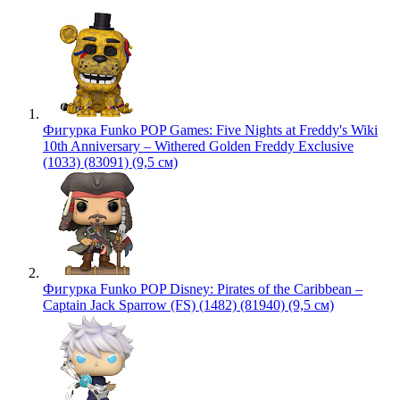
Фигурка Funko POP Games: Five Nights at Freddy's Wiki
10th Anniversary – Withered Golden Freddy Exclusive
(1033) (83091) (9,5 см)
Фигурка Funko POP Disney: Pirates of the Caribbean –
Captain Jack Sparrow (FS) (1482) (81940) (9,5 см)