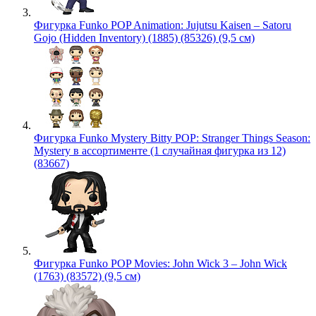
Фигурка Funko POP Animation: Jujutsu Kaisen – Satoru
Gojo (Hidden Inventory) (1885) (85326) (9,5 см)
Фигурка Funko Mystery Bitty POP: Stranger Things Season:
Mystery в ассортименте (1 случайная фигурка из 12)
(83667)
Фигурка Funko POP Movies: John Wick 3 – John Wick
(1763) (83572) (9,5 см)