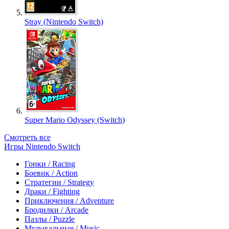
Stray (Nintendo Switch)
Super Mario Odyssey (Switch)
Смотреть все
Игры Nintendo Switch
Гонки / Racing
Боевик / Action
Стратегии / Strategy
Драки / Fighting
Приключения / Adventure
Бродилки / Arcade
Пазлы / Puzzle
Музыкальные / Music