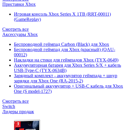
Приставки Xbox
Игровая консоль Xbox Series X 1TB (RRT-00011)
(GameReplay)
Смотреть все
Аксессуары Xbox
Беспроводной геймпад Carbon (Black) для Xbox
Беспроводной геймпад для Xbox (красный) (QAU-
00012)
Накладки на стики для геймпадов Xbox (TYX-0649)
Аккумуляторная батарея для Xbox Series S/X + кабель
USB-Type-C (TYX-0634B)
Зарядный комплект - аккумулятор геймпада + шнур
зарядки для Xbox One (RA-2015-2)
Оригинальный аккумулятор + USB-C кабель для Xbox
One (S model-1727)
Смотреть все
Switch
Лидеры продаж