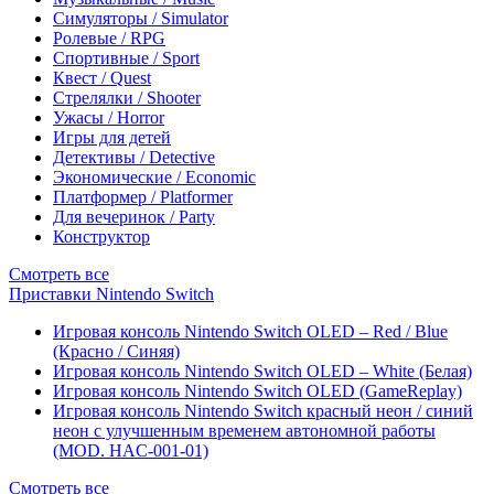
Симуляторы / Simulator
Ролевые / RPG
Спортивные / Sport
Квест / Quest
Стрелялки / Shooter
Ужасы / Horror
Игры для детей
Детективы / Detective
Экономические / Economic
Платформер / Platformer
Для вечеринок / Party
Конструктор
Смотреть все
Приставки Nintendo Switch
Игровая консоль Nintendo Switch OLED – Red / Blue
(Красно / Синяя)
Игровая консоль Nintendo Switch OLED – White (Белая)
Игровая консоль Nintendo Switch OLED (GameReplay)
Игровая консоль Nintendo Switch красный неон / синий
неон с улучшенным временем автономной работы
(MOD. HAC-001-01)
Смотреть все