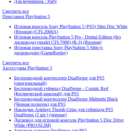
Для вечеринок / Party
Смотреть все
Приставки PlayStation 5
Игровая консоль Sony PlayStation 5 (PS5) Slim Disc White
(Япония) (CFI-2000A)
Игровая консоль PlayStation 5 Pro - Digital Edition (без
дисковода) (model CFI-7000) (R-3) (Япония)
Игровая приставка Sony PlayStation 5 Slim (с
дисководом) (GameReplay)
Смотреть все
Аксессуары PlayStation 5
Беспроводной контроллер DualSense для PS5
(оригинальный)
Беспроводной геймпад DualSense - Cosmic Red
(Космический красный) для PS5
Беспроводной контроллер DualSense Midnight Black
(Черная полночь) для PS5
Накладки Artplays Thumb Grips для геймпада PS5
DualSense (2 шт.) (черные)
Дисковод для игровой консоли PlayStation 5 Disc Drive
White (PRO/SLIM)
Зарядная станция DualSense для PS5