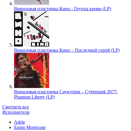
Виниловая пластинка Кино - Группа крови (LP)
Виниловая пластинка Кино – Последний герой (LP)
Виниловая пластинка Саундтрек – Cyberpunk 2077:
Phantom Liberty (LP)
Смотреть все
Исполнители
Adele
Ennio Morricone