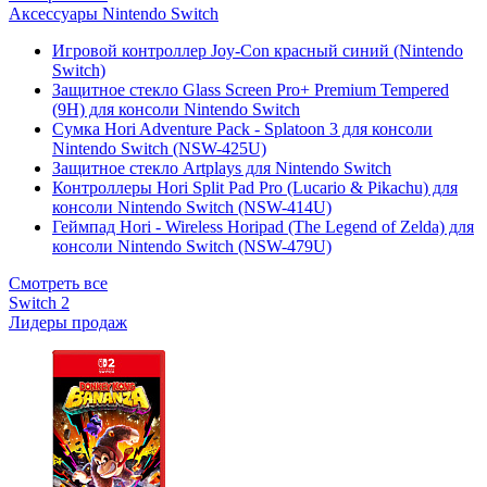
Аксессуары Nintendo Switch
Игровой контроллер Joy-Con красный синий (Nintendo
Switch)
Защитное стекло Glass Screen Pro+ Premium Tempered
(9H) для консоли Nintendo Switch
Сумка Hori Adventure Pack - Splatoon 3 для консоли
Nintendo Switch (NSW-425U)
Защитное стекло Artplays для Nintendo Switch
Контроллеры Hori Split Pad Pro (Lucario & Pikachu) для
консоли Nintendo Switch (NSW-414U)
Геймпад Hori - Wireless Horipad (The Legend of Zelda) для
консоли Nintendo Switch (NSW-479U)
Смотреть все
Switch 2
Лидеры продаж