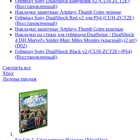
Геймпад Sony DualShock камуфляж v2 (CUH-ZCT2E)
(Восстановленный)
Накладки защитные Artplays Thumb Grips черные
Геймпад Sony DualShock Red v2 для PS4 (CUH-ZCT2E)
(Восстановленный)
Накладки защитные Artplays Thumb Grips красные
Накладки на стики для геймпада DualSense / DualShock
4 DH Marvel's Spider-Man: Miles Morales (красный) (2 шт)
(D02)
Геймпад Sony DualShock Black v2 (CUH-ZCT2E) (PS4)
(Восстановленный)
Смотреть все
Xbox
Лидеры продаж
Far Cry 5. Стандартное Издание (XboxOne)