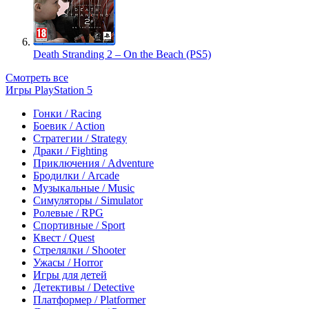
Death Stranding 2 – On the Beach (PS5)
Смотреть все
Игры PlayStation 5
Гонки / Racing
Боевик / Action
Стратегии / Strategy
Драки / Fighting
Приключения / Adventure
Бродилки / Arcade
Музыкальные / Music
Симуляторы / Simulator
Ролевые / RPG
Спортивные / Sport
Квест / Quest
Стрелялки / Shooter
Ужасы / Horror
Игры для детей
Детективы / Detective
Платформер / Platformer