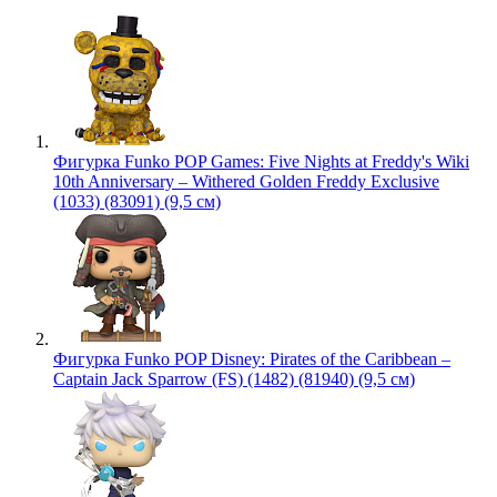
Фигурка Funko POP Games: Five Nights at Freddy's Wiki
10th Anniversary – Withered Golden Freddy Exclusive
(1033) (83091) (9,5 см)
Фигурка Funko POP Disney: Pirates of the Caribbean –
Captain Jack Sparrow (FS) (1482) (81940) (9,5 см)