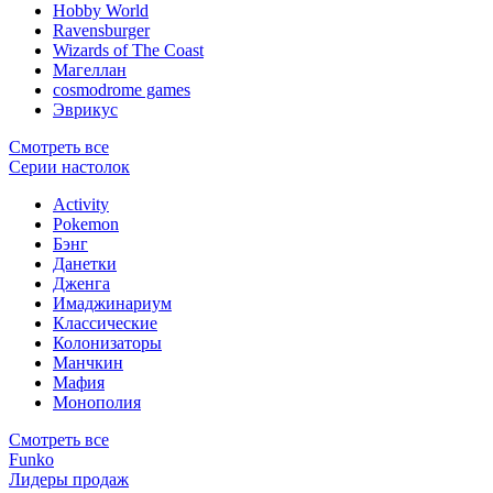
Hobby World
Ravensburger
Wizards of The Coast
Магеллан
сosmodrome games
Эврикус
Смотреть все
Серии настолок
Activity
Pokemon
Бэнг
Данетки
Дженга
Имаджинариум
Классические
Колонизаторы
Манчкин
Мафия
Монополия
Смотреть все
Funko
Лидеры продаж