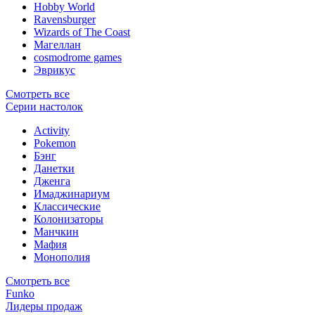
Hobby World
Ravensburger
Wizards of The Coast
Магеллан
сosmodrome games
Эврикус
Смотреть все
Серии настолок
Activity
Pokemon
Бэнг
Данетки
Дженга
Имаджинариум
Классические
Колонизаторы
Манчкин
Мафия
Монополия
Смотреть все
Funko
Лидеры продаж