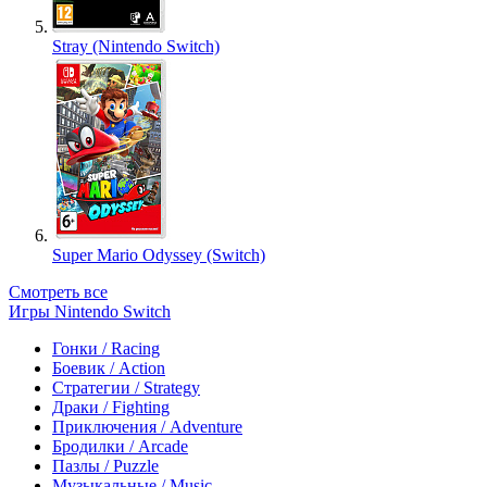
Stray (Nintendo Switch)
Super Mario Odyssey (Switch)
Смотреть все
Игры Nintendo Switch
Гонки / Racing
Боевик / Action
Стратегии / Strategy
Драки / Fighting
Приключения / Adventure
Бродилки / Arcade
Пазлы / Puzzle
Музыкальные / Music