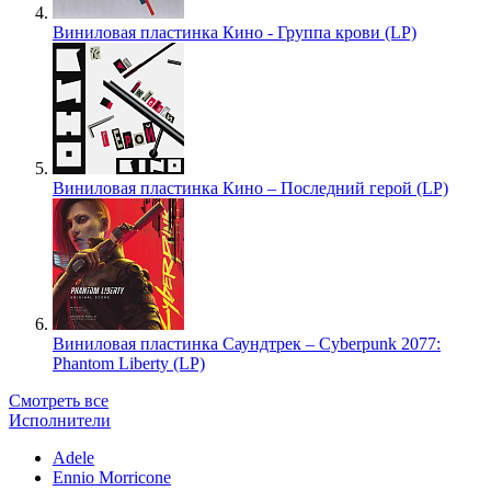
Виниловая пластинка Кино - Группа крови (LP)
Виниловая пластинка Кино – Последний герой (LP)
Виниловая пластинка Саундтрек – Cyberpunk 2077:
Phantom Liberty (LP)
Смотреть все
Исполнители
Adele
Ennio Morricone