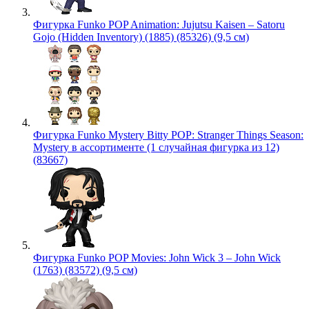
Фигурка Funko POP Animation: Jujutsu Kaisen – Satoru
Gojo (Hidden Inventory) (1885) (85326) (9,5 см)
Фигурка Funko Mystery Bitty POP: Stranger Things Season:
Mystery в ассортименте (1 случайная фигурка из 12)
(83667)
Фигурка Funko POP Movies: John Wick 3 – John Wick
(1763) (83572) (9,5 см)