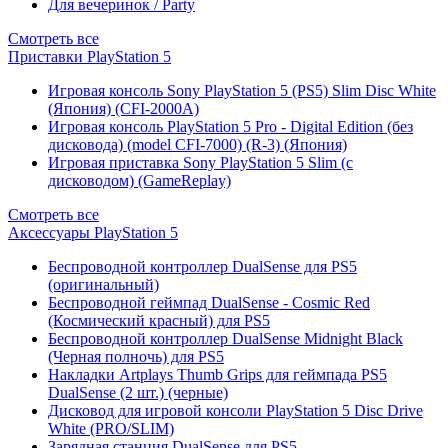
Для вечеринок / Party
Смотреть все
Приставки PlayStation 5
Игровая консоль Sony PlayStation 5 (PS5) Slim Disc White
(Япония) (CFI-2000A)
Игровая консоль PlayStation 5 Pro - Digital Edition (без
дисковода) (model CFI-7000) (R-3) (Япония)
Игровая приставка Sony PlayStation 5 Slim (с
дисководом) (GameReplay)
Смотреть все
Аксессуары PlayStation 5
Беспроводной контроллер DualSense для PS5
(оригинальный)
Беспроводной геймпад DualSense - Cosmic Red
(Космический красный) для PS5
Беспроводной контроллер DualSense Midnight Black
(Черная полночь) для PS5
Накладки Artplays Thumb Grips для геймпада PS5
DualSense (2 шт.) (черные)
Дисковод для игровой консоли PlayStation 5 Disc Drive
White (PRO/SLIM)
Зарядная станция DualSense для PS5