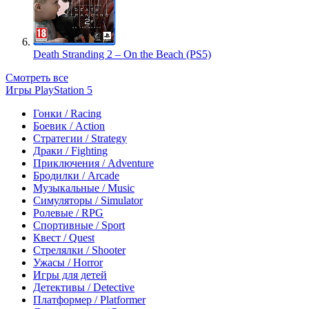
Death Stranding 2 – On the Beach (PS5)
Смотреть все
Игры PlayStation 5
Гонки / Racing
Боевик / Action
Стратегии / Strategy
Драки / Fighting
Приключения / Adventure
Бродилки / Arcade
Музыкальные / Music
Симуляторы / Simulator
Ролевые / RPG
Спортивные / Sport
Квест / Quest
Стрелялки / Shooter
Ужасы / Horror
Игры для детей
Детективы / Detective
Платформер / Platformer