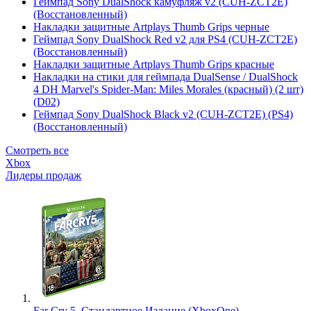
Геймпад Sony DualShock камуфляж v2 (CUH-ZCT2E)
(Восстановленный)
Накладки защитные Artplays Thumb Grips черные
Геймпад Sony DualShock Red v2 для PS4 (CUH-ZCT2E)
(Восстановленный)
Накладки защитные Artplays Thumb Grips красные
Накладки на стики для геймпада DualSense / DualShock
4 DH Marvel's Spider-Man: Miles Morales (красный) (2 шт)
(D02)
Геймпад Sony DualShock Black v2 (CUH-ZCT2E) (PS4)
(Восстановленный)
Смотреть все
Xbox
Лидеры продаж
Far Cry 5. Стандартное Издание (XboxOne)