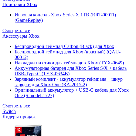
Приставки Xbox
Игровая консоль Xbox Series X 1TB (RRT-00011)
(GameReplay)
Смотреть все
Аксессуары Xbox
Беспроводной геймпад Carbon (Black) для Xbox
Беспроводной геймпад для Xbox (красный) (QAU-
00012)
Накладки на стики для геймпадов Xbox (TYX-0649)
Аккумуляторная батарея для Xbox Series S/X + кабель
USB-Type-C (TYX-0634B)
Зарядный комплект - аккумулятор геймпада + шнур
зарядки для Xbox One (RA-2015-2)
Оригинальный аккумулятор + USB-C кабель для Xbox
One (S model-1727)
Смотреть все
Switch
Лидеры продаж