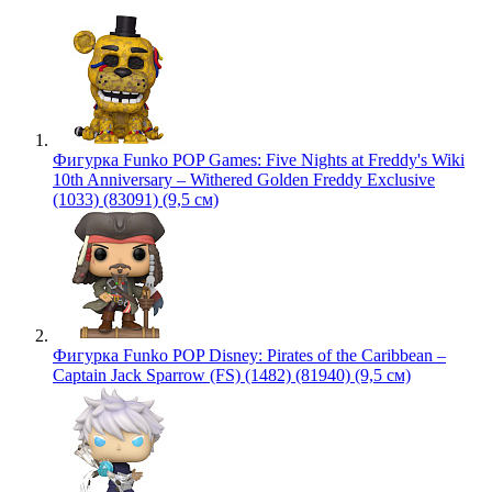
Фигурка Funko POP Games: Five Nights at Freddy's Wiki
10th Anniversary – Withered Golden Freddy Exclusive
(1033) (83091) (9,5 см)
Фигурка Funko POP Disney: Pirates of the Caribbean –
Captain Jack Sparrow (FS) (1482) (81940) (9,5 см)