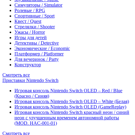
Симуляторы / Simulator
Ролевые / RPG
Спортивные / Sport
Квест / Quest
Стрелялки / Shooter
Ужасы / Horror
Игры для детей
Детективы / Detective
Экономические / Economic
Платформер / Platformer
Для вечеринок / Party
Конструктор
Смотреть все
Приставки Nintendo Switch
Игровая консоль Nintendo Switch OLED – Red / Blue
(Красно / Синяя)
Игровая консоль Nintendo Switch OLED – White (Белая)
Игровая консоль Nintendo Switch OLED (GameReplay)
Игровая консоль Nintendo Switch красный неон / синий
неон с улучшенным временем автономной работы
(MOD. HAC-001-01)
Смотреть все