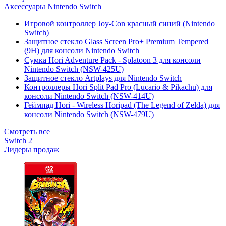
Аксессуары Nintendo Switch
Игровой контроллер Joy-Con красный синий (Nintendo
Switch)
Защитное стекло Glass Screen Pro+ Premium Tempered
(9H) для консоли Nintendo Switch
Сумка Hori Adventure Pack - Splatoon 3 для консоли
Nintendo Switch (NSW-425U)
Защитное стекло Artplays для Nintendo Switch
Контроллеры Hori Split Pad Pro (Lucario & Pikachu) для
консоли Nintendo Switch (NSW-414U)
Геймпад Hori - Wireless Horipad (The Legend of Zelda) для
консоли Nintendo Switch (NSW-479U)
Смотреть все
Switch 2
Лидеры продаж