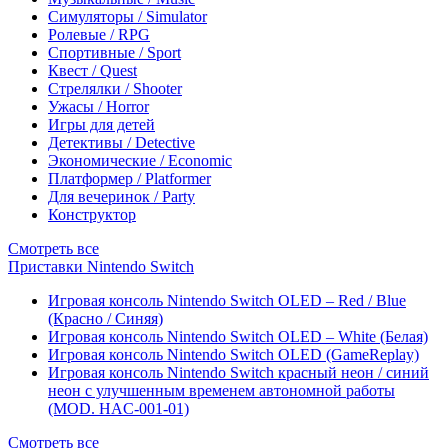
Симуляторы / Simulator
Ролевые / RPG
Спортивные / Sport
Квест / Quest
Стрелялки / Shooter
Ужасы / Horror
Игры для детей
Детективы / Detective
Экономические / Economic
Платформер / Platformer
Для вечеринок / Party
Конструктор
Смотреть все
Приставки Nintendo Switch
Игровая консоль Nintendo Switch OLED – Red / Blue
(Красно / Синяя)
Игровая консоль Nintendo Switch OLED – White (Белая)
Игровая консоль Nintendo Switch OLED (GameReplay)
Игровая консоль Nintendo Switch красный неон / синий
неон с улучшенным временем автономной работы
(MOD. HAC-001-01)
Смотреть все