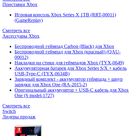
Приставки Xbox
Игровая консоль Xbox Series X 1TB (RRT-00011)
(GameReplay)
Смотреть все
Аксессуары Xbox
Беспроводной геймпад Carbon (Black) для Xbox
Беспроводной геймпад для Xbox (красный) (QAU-
00012)
Накладки на стики для геймпадов Xbox (TYX-0649)
Аккумуляторная батарея для Xbox Series S/X + кабель
USB-Type-C (TYX-0634B)
Зарядный комплект - аккумулятор геймпада + шнур
зарядки для Xbox One (RA-2015-2)
Оригинальный аккумулятор + USB-C кабель для Xbox
One (S model-1727)
Смотреть все
Switch
Лидеры продаж