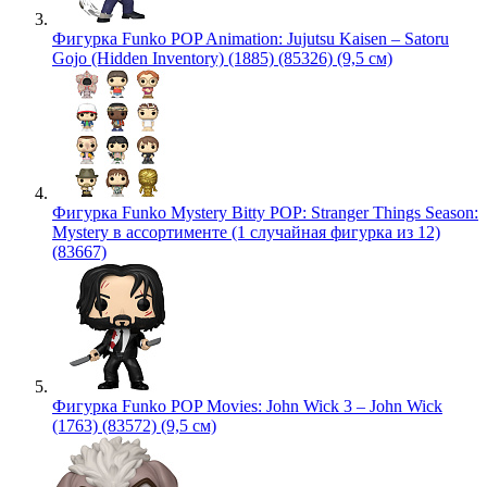
Фигурка Funko POP Animation: Jujutsu Kaisen – Satoru
Gojo (Hidden Inventory) (1885) (85326) (9,5 см)
Фигурка Funko Mystery Bitty POP: Stranger Things Season:
Mystery в ассортименте (1 случайная фигурка из 12)
(83667)
Фигурка Funko POP Movies: John Wick 3 – John Wick
(1763) (83572) (9,5 см)