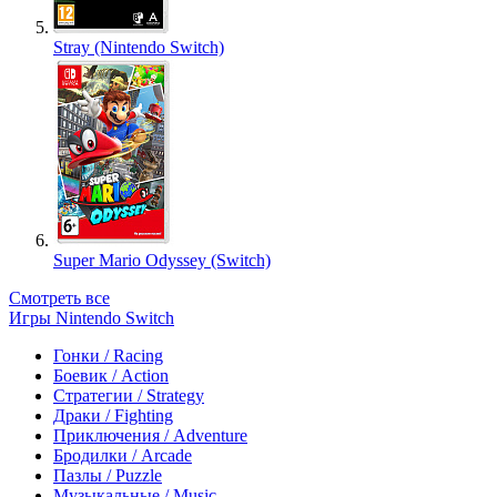
Stray (Nintendo Switch)
Super Mario Odyssey (Switch)
Смотреть все
Игры Nintendo Switch
Гонки / Racing
Боевик / Action
Стратегии / Strategy
Драки / Fighting
Приключения / Adventure
Бродилки / Arcade
Пазлы / Puzzle
Музыкальные / Music