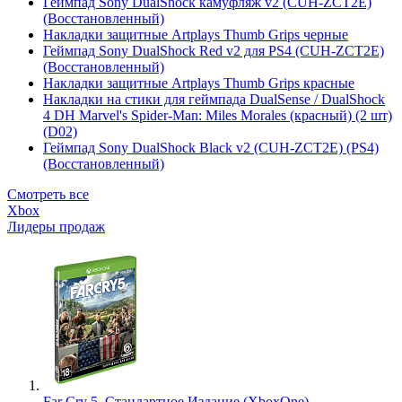
Геймпад Sony DualShock камуфляж v2 (CUH-ZCT2E)
(Восстановленный)
Накладки защитные Artplays Thumb Grips черные
Геймпад Sony DualShock Red v2 для PS4 (CUH-ZCT2E)
(Восстановленный)
Накладки защитные Artplays Thumb Grips красные
Накладки на стики для геймпада DualSense / DualShock
4 DH Marvel's Spider-Man: Miles Morales (красный) (2 шт)
(D02)
Геймпад Sony DualShock Black v2 (CUH-ZCT2E) (PS4)
(Восстановленный)
Смотреть все
Xbox
Лидеры продаж
Far Cry 5. Стандартное Издание (XboxOne)