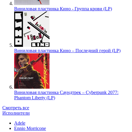
Виниловая пластинка Кино - Группа крови (LP)
Виниловая пластинка Кино – Последний герой (LP)
Виниловая пластинка Саундтрек – Cyberpunk 2077:
Phantom Liberty (LP)
Смотреть все
Исполнители
Adele
Ennio Morricone