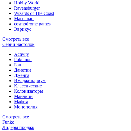
Hobby World
Ravensburger
Wizards of The Coast
Магеллан
сosmodrome games
Эврикус
Смотреть все
Серии настолок
Activity
Pokemon
Бэнг
Данетки
Дженга
Имаджинариум
Классические
Колонизаторы
Манчкин
Мафия
Монополия
Смотреть все
Funko
Лидеры продаж