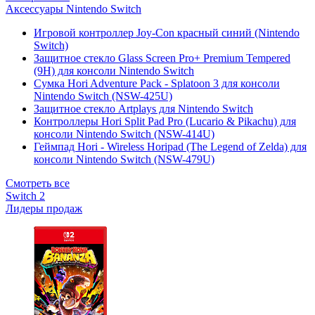
Аксессуары Nintendo Switch
Игровой контроллер Joy-Con красный синий (Nintendo
Switch)
Защитное стекло Glass Screen Pro+ Premium Tempered
(9H) для консоли Nintendo Switch
Сумка Hori Adventure Pack - Splatoon 3 для консоли
Nintendo Switch (NSW-425U)
Защитное стекло Artplays для Nintendo Switch
Контроллеры Hori Split Pad Pro (Lucario & Pikachu) для
консоли Nintendo Switch (NSW-414U)
Геймпад Hori - Wireless Horipad (The Legend of Zelda) для
консоли Nintendo Switch (NSW-479U)
Смотреть все
Switch 2
Лидеры продаж