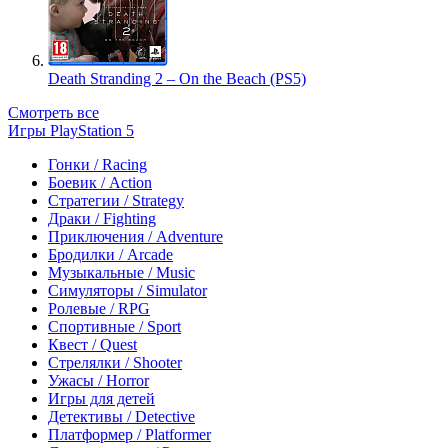
Death Stranding 2 – On the Beach (PS5)
Смотреть все
Игры PlayStation 5
Гонки / Racing
Боевик / Action
Стратегии / Strategy
Драки / Fighting
Приключения / Adventure
Бродилки / Arcade
Музыкальные / Music
Симуляторы / Simulator
Ролевые / RPG
Спортивные / Sport
Квест / Quest
Стрелялки / Shooter
Ужасы / Horror
Игры для детей
Детективы / Detective
Платформер / Platformer