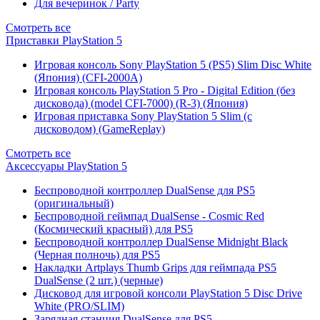
Для вечеринок / Party
Смотреть все
Приставки PlayStation 5
Игровая консоль Sony PlayStation 5 (PS5) Slim Disc White
(Япония) (CFI-2000A)
Игровая консоль PlayStation 5 Pro - Digital Edition (без
дисковода) (model CFI-7000) (R-3) (Япония)
Игровая приставка Sony PlayStation 5 Slim (с
дисководом) (GameReplay)
Смотреть все
Аксессуары PlayStation 5
Беспроводной контроллер DualSense для PS5
(оригинальный)
Беспроводной геймпад DualSense - Cosmic Red
(Космический красный) для PS5
Беспроводной контроллер DualSense Midnight Black
(Черная полночь) для PS5
Накладки Artplays Thumb Grips для геймпада PS5
DualSense (2 шт.) (черные)
Дисковод для игровой консоли PlayStation 5 Disc Drive
White (PRO/SLIM)
Зарядная станция DualSense для PS5