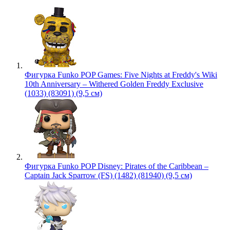
Фигурка Funko POP Games: Five Nights at Freddy's Wiki
10th Anniversary – Withered Golden Freddy Exclusive
(1033) (83091) (9,5 см)
Фигурка Funko POP Disney: Pirates of the Caribbean –
Captain Jack Sparrow (FS) (1482) (81940) (9,5 см)