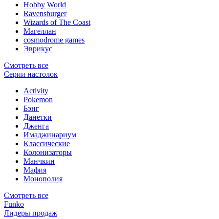
Hobby World
Ravensburger
Wizards of The Coast
Магеллан
сosmodrome games
Эврикус
Смотреть все
Серии настолок
Activity
Pokemon
Бэнг
Данетки
Дженга
Имаджинариум
Классические
Колонизаторы
Манчкин
Мафия
Монополия
Смотреть все
Funko
Лидеры продаж