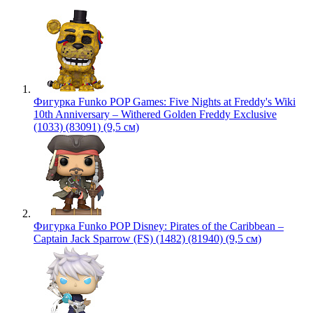
Фигурка Funko POP Games: Five Nights at Freddy's Wiki
10th Anniversary – Withered Golden Freddy Exclusive
(1033) (83091) (9,5 см)
Фигурка Funko POP Disney: Pirates of the Caribbean –
Captain Jack Sparrow (FS) (1482) (81940) (9,5 см)