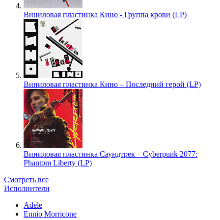
Виниловая пластинка Кино - Группа крови (LP)
Виниловая пластинка Кино – Последний герой (LP)
Виниловая пластинка Саундтрек – Cyberpunk 2077:
Phantom Liberty (LP)
Смотреть все
Исполнители
Adele
Ennio Morricone