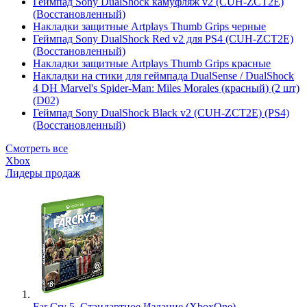
Геймпад Sony DualShock камуфляж v2 (CUH-ZCT2E)
(Восстановленный)
Накладки защитные Artplays Thumb Grips черные
Геймпад Sony DualShock Red v2 для PS4 (CUH-ZCT2E)
(Восстановленный)
Накладки защитные Artplays Thumb Grips красные
Накладки на стики для геймпада DualSense / DualShock
4 DH Marvel's Spider-Man: Miles Morales (красный) (2 шт)
(D02)
Геймпад Sony DualShock Black v2 (CUH-ZCT2E) (PS4)
(Восстановленный)
Смотреть все
Xbox
Лидеры продаж
Far Cry 5. Стандартное Издание (XboxOne)