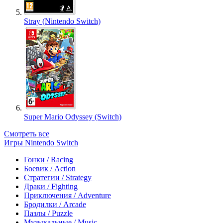
Stray (Nintendo Switch)
Super Mario Odyssey (Switch)
Смотреть все
Игры Nintendo Switch
Гонки / Racing
Боевик / Action
Стратегии / Strategy
Драки / Fighting
Приключения / Adventure
Бродилки / Arcade
Пазлы / Puzzle
Музыкальные / Music