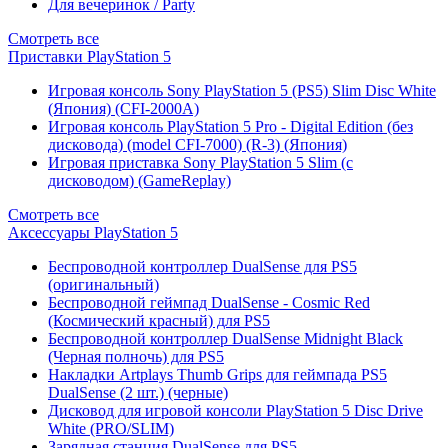
Для вечеринок / Party
Смотреть все
Приставки PlayStation 5
Игровая консоль Sony PlayStation 5 (PS5) Slim Disc White
(Япония) (CFI-2000A)
Игровая консоль PlayStation 5 Pro - Digital Edition (без
дисковода) (model CFI-7000) (R-3) (Япония)
Игровая приставка Sony PlayStation 5 Slim (с
дисководом) (GameReplay)
Смотреть все
Аксессуары PlayStation 5
Беспроводной контроллер DualSense для PS5
(оригинальный)
Беспроводной геймпад DualSense - Cosmic Red
(Космический красный) для PS5
Беспроводной контроллер DualSense Midnight Black
(Черная полночь) для PS5
Накладки Artplays Thumb Grips для геймпада PS5
DualSense (2 шт.) (черные)
Дисковод для игровой консоли PlayStation 5 Disc Drive
White (PRO/SLIM)
Зарядная станция DualSense для PS5