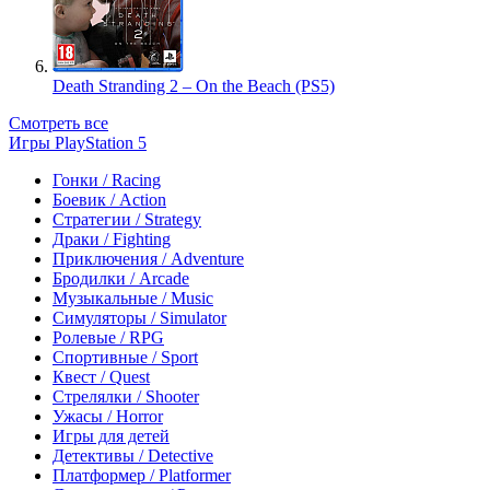
Death Stranding 2 – On the Beach (PS5)
Смотреть все
Игры PlayStation 5
Гонки / Racing
Боевик / Action
Стратегии / Strategy
Драки / Fighting
Приключения / Adventure
Бродилки / Arcade
Музыкальные / Music
Симуляторы / Simulator
Ролевые / RPG
Спортивные / Sport
Квест / Quest
Стрелялки / Shooter
Ужасы / Horror
Игры для детей
Детективы / Detective
Платформер / Platformer