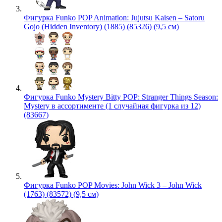
Фигурка Funko POP Animation: Jujutsu Kaisen – Satoru
Gojo (Hidden Inventory) (1885) (85326) (9,5 см)
Фигурка Funko Mystery Bitty POP: Stranger Things Season:
Mystery в ассортименте (1 случайная фигурка из 12)
(83667)
Фигурка Funko POP Movies: John Wick 3 – John Wick
(1763) (83572) (9,5 см)