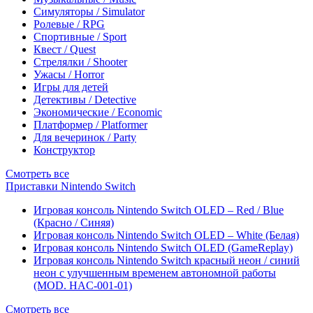
Симуляторы / Simulator
Ролевые / RPG
Спортивные / Sport
Квест / Quest
Стрелялки / Shooter
Ужасы / Horror
Игры для детей
Детективы / Detective
Экономические / Economic
Платформер / Platformer
Для вечеринок / Party
Конструктор
Смотреть все
Приставки Nintendo Switch
Игровая консоль Nintendo Switch OLED – Red / Blue
(Красно / Синяя)
Игровая консоль Nintendo Switch OLED – White (Белая)
Игровая консоль Nintendo Switch OLED (GameReplay)
Игровая консоль Nintendo Switch красный неон / синий
неон с улучшенным временем автономной работы
(MOD. HAC-001-01)
Смотреть все