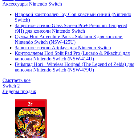
Аксессуары Nintendo Switch
Игровой контроллер Joy-Con красный синий (Nintendo
Switch)
Защитное стекло Glass Screen Pro+ Premium Tempered
(9H) для консоли Nintendo Switch
Сумка Hori Adventure Pack - Splatoon 3 для консоли
Nintendo Switch (NSW-425U)
Защитное стекло Artplays для Nintendo Switch
Контроллеры Hori Split Pad Pro (Lucario & Pikachu) для
консоли Nintendo Switch (NSW-414U)
Геймпад Hori - Wireless Horipad (The Legend of Zelda) для
консоли Nintendo Switch (NSW-479U)
Смотреть все
Switch 2
Лидеры продаж