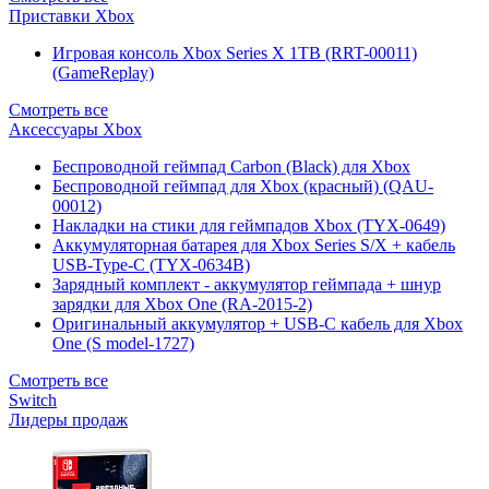
Приставки Xbox
Игровая консоль Xbox Series X 1TB (RRT-00011)
(GameReplay)
Смотреть все
Аксессуары Xbox
Беспроводной геймпад Carbon (Black) для Xbox
Беспроводной геймпад для Xbox (красный) (QAU-
00012)
Накладки на стики для геймпадов Xbox (TYX-0649)
Аккумуляторная батарея для Xbox Series S/X + кабель
USB-Type-C (TYX-0634B)
Зарядный комплект - аккумулятор геймпада + шнур
зарядки для Xbox One (RA-2015-2)
Оригинальный аккумулятор + USB-C кабель для Xbox
One (S model-1727)
Смотреть все
Switch
Лидеры продаж