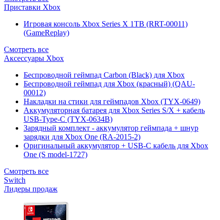
Приставки Xbox
Игровая консоль Xbox Series X 1TB (RRT-00011)
(GameReplay)
Смотреть все
Аксессуары Xbox
Беспроводной геймпад Carbon (Black) для Xbox
Беспроводной геймпад для Xbox (красный) (QAU-
00012)
Накладки на стики для геймпадов Xbox (TYX-0649)
Аккумуляторная батарея для Xbox Series S/X + кабель
USB-Type-C (TYX-0634B)
Зарядный комплект - аккумулятор геймпада + шнур
зарядки для Xbox One (RA-2015-2)
Оригинальный аккумулятор + USB-C кабель для Xbox
One (S model-1727)
Смотреть все
Switch
Лидеры продаж