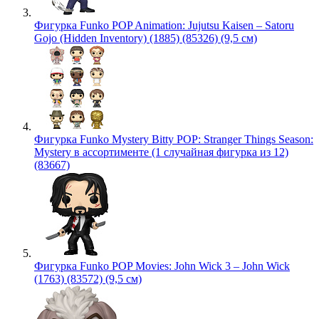
Фигурка Funko POP Animation: Jujutsu Kaisen – Satoru
Gojo (Hidden Inventory) (1885) (85326) (9,5 см)
Фигурка Funko Mystery Bitty POP: Stranger Things Season:
Mystery в ассортименте (1 случайная фигурка из 12)
(83667)
Фигурка Funko POP Movies: John Wick 3 – John Wick
(1763) (83572) (9,5 см)