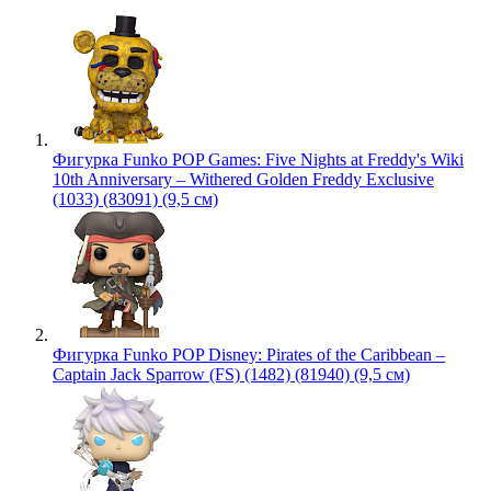
Фигурка Funko POP Games: Five Nights at Freddy's Wiki
10th Anniversary – Withered Golden Freddy Exclusive
(1033) (83091) (9,5 см)
Фигурка Funko POP Disney: Pirates of the Caribbean –
Captain Jack Sparrow (FS) (1482) (81940) (9,5 см)