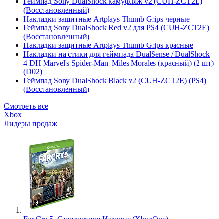
Геймпад Sony DualShock камуфляж v2 (CUH-ZCT2E)
(Восстановленный)
Накладки защитные Artplays Thumb Grips черные
Геймпад Sony DualShock Red v2 для PS4 (CUH-ZCT2E)
(Восстановленный)
Накладки защитные Artplays Thumb Grips красные
Накладки на стики для геймпада DualSense / DualShock
4 DH Marvel's Spider-Man: Miles Morales (красный) (2 шт)
(D02)
Геймпад Sony DualShock Black v2 (CUH-ZCT2E) (PS4)
(Восстановленный)
Смотреть все
Xbox
Лидеры продаж
Far Cry 5. Стандартное Издание (XboxOne)