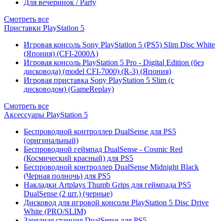
Для вечеринок / Party
Смотреть все
Приставки PlayStation 5
Игровая консоль Sony PlayStation 5 (PS5) Slim Disc White
(Япония) (CFI-2000A)
Игровая консоль PlayStation 5 Pro - Digital Edition (без
дисковода) (model CFI-7000) (R-3) (Япония)
Игровая приставка Sony PlayStation 5 Slim (с
дисководом) (GameReplay)
Смотреть все
Аксессуары PlayStation 5
Беспроводной контроллер DualSense для PS5
(оригинальный)
Беспроводной геймпад DualSense - Cosmic Red
(Космический красный) для PS5
Беспроводной контроллер DualSense Midnight Black
(Черная полночь) для PS5
Накладки Artplays Thumb Grips для геймпада PS5
DualSense (2 шт.) (черные)
Дисковод для игровой консоли PlayStation 5 Disc Drive
White (PRO/SLIM)
Зарядная станция DualSense для PS5