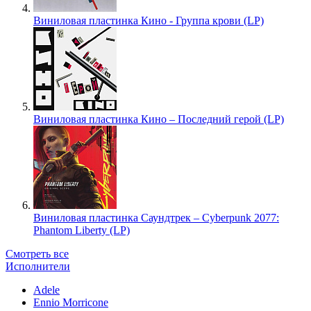
Виниловая пластинка Кино - Группа крови (LP)
Виниловая пластинка Кино – Последний герой (LP)
Виниловая пластинка Саундтрек – Cyberpunk 2077:
Phantom Liberty (LP)
Смотреть все
Исполнители
Adele
Ennio Morricone