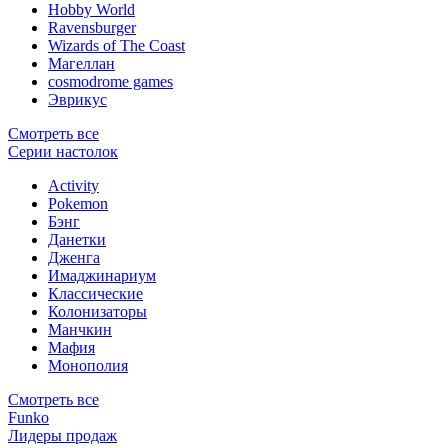
Hobby World
Ravensburger
Wizards of The Coast
Магеллан
сosmodrome games
Эврикус
Смотреть все
Серии настолок
Activity
Pokemon
Бэнг
Данетки
Дженга
Имаджинариум
Классические
Колонизаторы
Манчкин
Мафия
Монополия
Смотреть все
Funko
Лидеры продаж