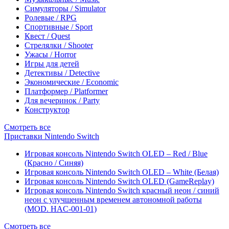
Симуляторы / Simulator
Ролевые / RPG
Спортивные / Sport
Квест / Quest
Стрелялки / Shooter
Ужасы / Horror
Игры для детей
Детективы / Detective
Экономические / Economic
Платформер / Platformer
Для вечеринок / Party
Конструктор
Смотреть все
Приставки Nintendo Switch
Игровая консоль Nintendo Switch OLED – Red / Blue
(Красно / Синяя)
Игровая консоль Nintendo Switch OLED – White (Белая)
Игровая консоль Nintendo Switch OLED (GameReplay)
Игровая консоль Nintendo Switch красный неон / синий
неон с улучшенным временем автономной работы
(MOD. HAC-001-01)
Смотреть все