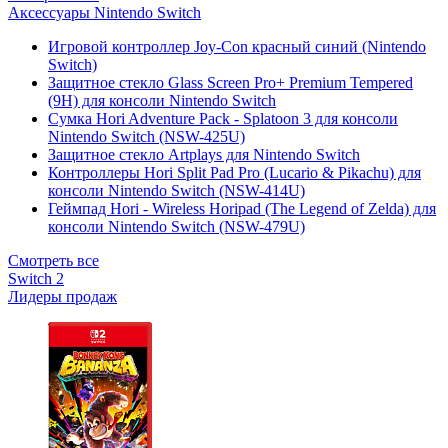
Аксессуары Nintendo Switch
Игровой контроллер Joy-Con красный синий (Nintendo
Switch)
Защитное стекло Glass Screen Pro+ Premium Tempered
(9H) для консоли Nintendo Switch
Сумка Hori Adventure Pack - Splatoon 3 для консоли
Nintendo Switch (NSW-425U)
Защитное стекло Artplays для Nintendo Switch
Контроллеры Hori Split Pad Pro (Lucario & Pikachu) для
консоли Nintendo Switch (NSW-414U)
Геймпад Hori - Wireless Horipad (The Legend of Zelda) для
консоли Nintendo Switch (NSW-479U)
Смотреть все
Switch 2
Лидеры продаж