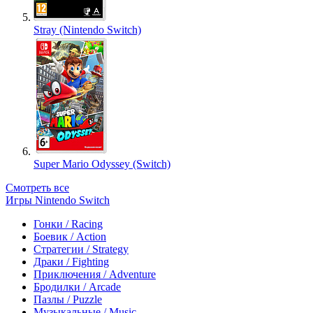
Stray (Nintendo Switch)
Super Mario Odyssey (Switch)
Смотреть все
Игры Nintendo Switch
Гонки / Racing
Боевик / Action
Стратегии / Strategy
Драки / Fighting
Приключения / Adventure
Бродилки / Arcade
Пазлы / Puzzle
Музыкальные / Music