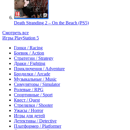
Death Stranding 2 – On the Beach (PS5)
Смотреть все
Игры PlayStation 5
Гонки / Racing
Боевик / Action
Стратегии / Strategy
Драки / Fighting
Приключения / Adventure
Бродилки / Arcade
Музыкальные / Music
Симуляторы / Simulator
Ролевые / RPG
Спортивные / Sport
Квест / Quest
Стрелялки / Shooter
Ужасы / Horror
Игры для детей
Детективы / Detective
Платформер / Platformer