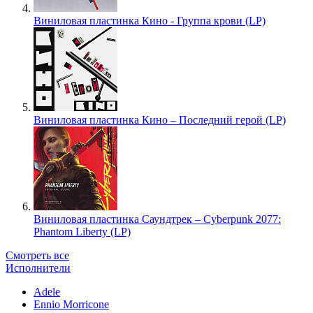
Виниловая пластинка Кино - Группа крови (LP)
Виниловая пластинка Кино – Последний герой (LP)
Виниловая пластинка Саундтрек – Cyberpunk 2077:
Phantom Liberty (LP)
Смотреть все
Исполнители
Adele
Ennio Morricone