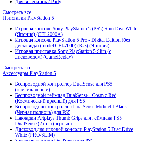
Для вечеринок / Party
Смотреть все
Приставки PlayStation 5
Игровая консоль Sony PlayStation 5 (PS5) Slim Disc White
(Япония) (CFI-2000A)
Игровая консоль PlayStation 5 Pro - Digital Edition (без
дисковода) (model CFI-7000) (R-3) (Япония)
Игровая приставка Sony PlayStation 5 Slim (с
дисководом) (GameReplay)
Смотреть все
Аксессуары PlayStation 5
Беспроводной контроллер DualSense для PS5
(оригинальный)
Беспроводной геймпад DualSense - Cosmic Red
(Космический красный) для PS5
Беспроводной контроллер DualSense Midnight Black
(Черная полночь) для PS5
Накладки Artplays Thumb Grips для геймпада PS5
DualSense (2 шт.) (черные)
Дисковод для игровой консоли PlayStation 5 Disc Drive
White (PRO/SLIM)
Зарядная станция DualSense для PS5