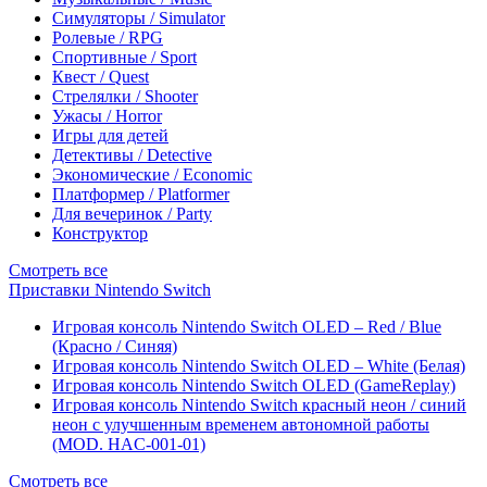
Симуляторы / Simulator
Ролевые / RPG
Спортивные / Sport
Квест / Quest
Стрелялки / Shooter
Ужасы / Horror
Игры для детей
Детективы / Detective
Экономические / Economic
Платформер / Platformer
Для вечеринок / Party
Конструктор
Смотреть все
Приставки Nintendo Switch
Игровая консоль Nintendo Switch OLED – Red / Blue
(Красно / Синяя)
Игровая консоль Nintendo Switch OLED – White (Белая)
Игровая консоль Nintendo Switch OLED (GameReplay)
Игровая консоль Nintendo Switch красный неон / синий
неон с улучшенным временем автономной работы
(MOD. HAC-001-01)
Смотреть все