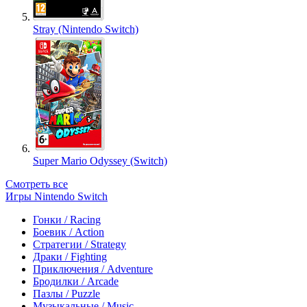
Stray (Nintendo Switch)
Super Mario Odyssey (Switch)
Смотреть все
Игры Nintendo Switch
Гонки / Racing
Боевик / Action
Стратегии / Strategy
Драки / Fighting
Приключения / Adventure
Бродилки / Arcade
Пазлы / Puzzle
Музыкальные / Music