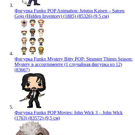
Фигурка Funko POP Animation: Jujutsu Kaisen – Satoru
Gojo (Hidden Inventory) (1885) (85326) (9,5 см)
Фигурка Funko Mystery Bitty POP: Stranger Things Season:
Mystery в ассортименте (1 случайная фигурка из 12)
(83667)
Фигурка Funko POP Movies: John Wick 3 – John Wick
(1763) (83572) (9,5 см)