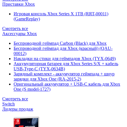
Приставки Xbox
Игровая консоль Xbox Series X 1TB (RRT-00011)
(GameReplay)
Смотреть все
Аксессуары Xbox
Беспроводной геймпад Carbon (Black) для Xbox
Беспроводной геймпад для Xbox (красный) (QAU-
00012)
Накладки на стики для геймпадов Xbox (TYX-0649)
Аккумуляторная батарея для Xbox Series S/X + кабель
USB-Type-C (TYX-0634B)
Зарядный комплект - аккумулятор геймпада + шнур
зарядки для Xbox One (RA-2015-2)
Оригинальный аккумулятор + USB-C кабель для Xbox
One (S model-1727)
Смотреть все
Switch
Лидеры продаж