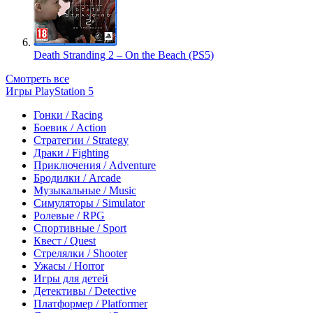
Death Stranding 2 – On the Beach (PS5)
Смотреть все
Игры PlayStation 5
Гонки / Racing
Боевик / Action
Стратегии / Strategy
Драки / Fighting
Приключения / Adventure
Бродилки / Arcade
Музыкальные / Music
Симуляторы / Simulator
Ролевые / RPG
Спортивные / Sport
Квест / Quest
Стрелялки / Shooter
Ужасы / Horror
Игры для детей
Детективы / Detective
Платформер / Platformer