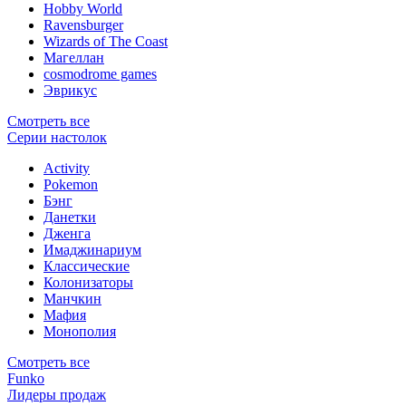
Hobby World
Ravensburger
Wizards of The Coast
Магеллан
сosmodrome games
Эврикус
Смотреть все
Серии настолок
Activity
Pokemon
Бэнг
Данетки
Дженга
Имаджинариум
Классические
Колонизаторы
Манчкин
Мафия
Монополия
Смотреть все
Funko
Лидеры продаж