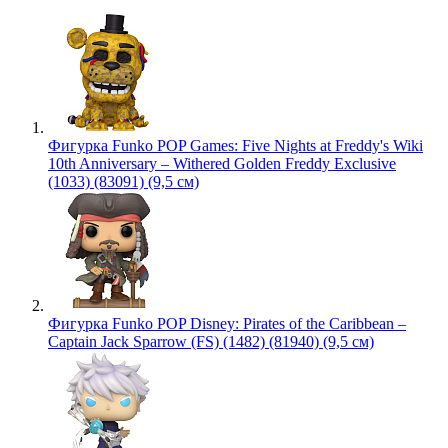
Фигурка Funko POP Games: Five Nights at Freddy's Wiki
10th Anniversary – Withered Golden Freddy Exclusive
(1033) (83091) (9,5 см)
Фигурка Funko POP Disney: Pirates of the Caribbean –
Captain Jack Sparrow (FS) (1482) (81940) (9,5 см)