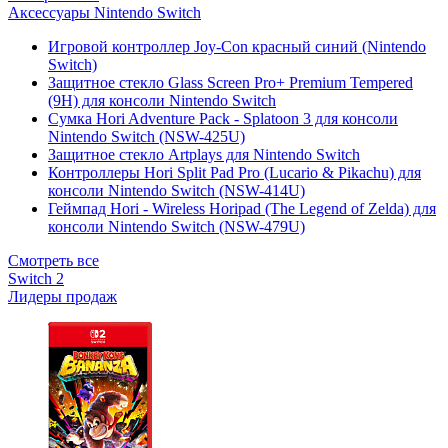
Аксессуары Nintendo Switch
Игровой контроллер Joy-Con красный синий (Nintendo
Switch)
Защитное стекло Glass Screen Pro+ Premium Tempered
(9H) для консоли Nintendo Switch
Сумка Hori Adventure Pack - Splatoon 3 для консоли
Nintendo Switch (NSW-425U)
Защитное стекло Artplays для Nintendo Switch
Контроллеры Hori Split Pad Pro (Lucario & Pikachu) для
консоли Nintendo Switch (NSW-414U)
Геймпад Hori - Wireless Horipad (The Legend of Zelda) для
консоли Nintendo Switch (NSW-479U)
Смотреть все
Switch 2
Лидеры продаж