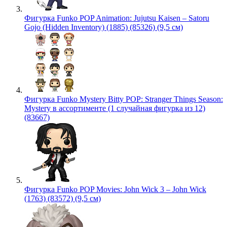
Фигурка Funko POP Animation: Jujutsu Kaisen – Satoru
Gojo (Hidden Inventory) (1885) (85326) (9,5 см)
Фигурка Funko Mystery Bitty POP: Stranger Things Season:
Mystery в ассортименте (1 случайная фигурка из 12)
(83667)
Фигурка Funko POP Movies: John Wick 3 – John Wick
(1763) (83572) (9,5 см)