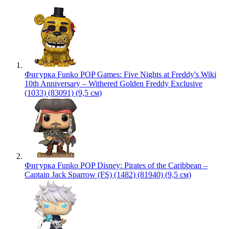
Фигурка Funko POP Games: Five Nights at Freddy's Wiki
10th Anniversary – Withered Golden Freddy Exclusive
(1033) (83091) (9,5 см)
Фигурка Funko POP Disney: Pirates of the Caribbean –
Captain Jack Sparrow (FS) (1482) (81940) (9,5 см)