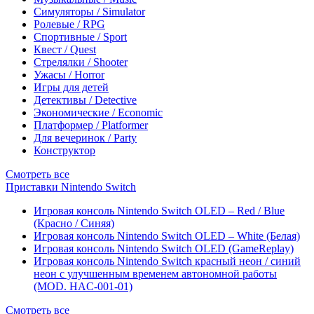
Симуляторы / Simulator
Ролевые / RPG
Спортивные / Sport
Квест / Quest
Стрелялки / Shooter
Ужасы / Horror
Игры для детей
Детективы / Detective
Экономические / Economic
Платформер / Platformer
Для вечеринок / Party
Конструктор
Смотреть все
Приставки Nintendo Switch
Игровая консоль Nintendo Switch OLED – Red / Blue
(Красно / Синяя)
Игровая консоль Nintendo Switch OLED – White (Белая)
Игровая консоль Nintendo Switch OLED (GameReplay)
Игровая консоль Nintendo Switch красный неон / синий
неон с улучшенным временем автономной работы
(MOD. HAC-001-01)
Смотреть все