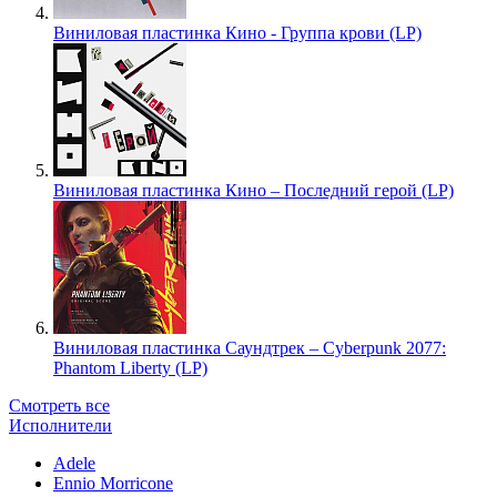
Виниловая пластинка Кино - Группа крови (LP)
Виниловая пластинка Кино – Последний герой (LP)
Виниловая пластинка Саундтрек – Cyberpunk 2077:
Phantom Liberty (LP)
Смотреть все
Исполнители
Adele
Ennio Morricone