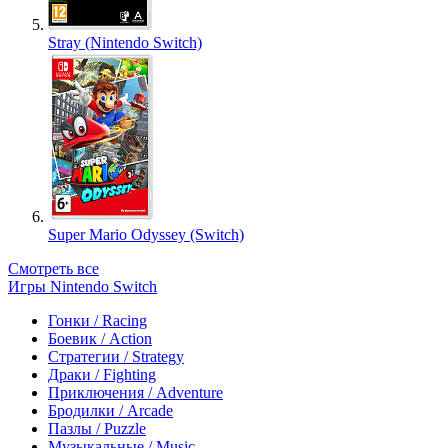
Stray (Nintendo Switch)
Super Mario Odyssey (Switch)
Смотреть все
Игры Nintendo Switch
Гонки / Racing
Боевик / Action
Стратегии / Strategy
Драки / Fighting
Приключения / Adventure
Бродилки / Arcade
Пазлы / Puzzle
Музыкальные / Music