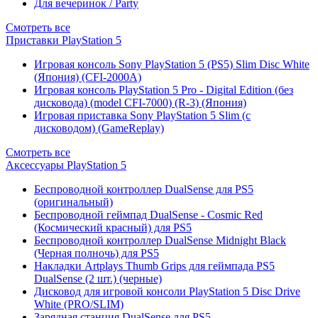
Для вечеринок / Party
Смотреть все
Приставки PlayStation 5
Игровая консоль Sony PlayStation 5 (PS5) Slim Disc White
(Япония) (CFI-2000A)
Игровая консоль PlayStation 5 Pro - Digital Edition (без
дисковода) (model CFI-7000) (R-3) (Япония)
Игровая приставка Sony PlayStation 5 Slim (с
дисководом) (GameReplay)
Смотреть все
Аксессуары PlayStation 5
Беспроводной контроллер DualSense для PS5
(оригинальный)
Беспроводной геймпад DualSense - Cosmic Red
(Космический красный) для PS5
Беспроводной контроллер DualSense Midnight Black
(Черная полночь) для PS5
Накладки Artplays Thumb Grips для геймпада PS5
DualSense (2 шт.) (черные)
Дисковод для игровой консоли PlayStation 5 Disc Drive
White (PRO/SLIM)
Зарядная станция DualSense для PS5