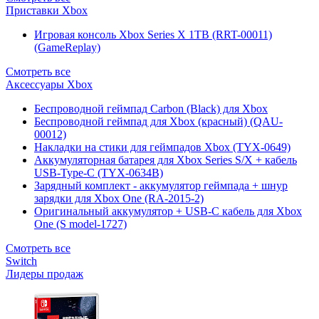
Приставки Xbox
Игровая консоль Xbox Series X 1TB (RRT-00011)
(GameReplay)
Смотреть все
Аксессуары Xbox
Беспроводной геймпад Carbon (Black) для Xbox
Беспроводной геймпад для Xbox (красный) (QAU-
00012)
Накладки на стики для геймпадов Xbox (TYX-0649)
Аккумуляторная батарея для Xbox Series S/X + кабель
USB-Type-C (TYX-0634B)
Зарядный комплект - аккумулятор геймпада + шнур
зарядки для Xbox One (RA-2015-2)
Оригинальный аккумулятор + USB-C кабель для Xbox
One (S model-1727)
Смотреть все
Switch
Лидеры продаж