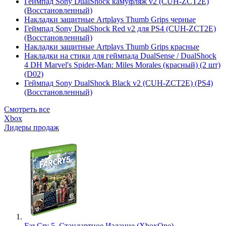
Геймпад Sony DualShock камуфляж v2 (CUH-ZCT2E)
(Восстановленный)
Накладки защитные Artplays Thumb Grips черные
Геймпад Sony DualShock Red v2 для PS4 (CUH-ZCT2E)
(Восстановленный)
Накладки защитные Artplays Thumb Grips красные
Накладки на стики для геймпада DualSense / DualShock
4 DH Marvel's Spider-Man: Miles Morales (красный) (2 шт)
(D02)
Геймпад Sony DualShock Black v2 (CUH-ZCT2E) (PS4)
(Восстановленный)
Смотреть все
Xbox
Лидеры продаж
Far Cry 5. Стандартное Издание (XboxOne)