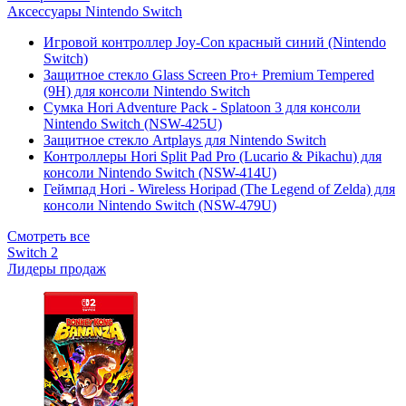
Аксессуары Nintendo Switch
Игровой контроллер Joy-Con красный синий (Nintendo
Switch)
Защитное стекло Glass Screen Pro+ Premium Tempered
(9H) для консоли Nintendo Switch
Сумка Hori Adventure Pack - Splatoon 3 для консоли
Nintendo Switch (NSW-425U)
Защитное стекло Artplays для Nintendo Switch
Контроллеры Hori Split Pad Pro (Lucario & Pikachu) для
консоли Nintendo Switch (NSW-414U)
Геймпад Hori - Wireless Horipad (The Legend of Zelda) для
консоли Nintendo Switch (NSW-479U)
Смотреть все
Switch 2
Лидеры продаж