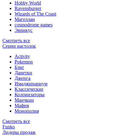
Hobby World
Ravensburger
Wizards of The Coast
Магеллан
сosmodrome games
Эврикус
Смотреть все
Серии настолок
Activity
Pokemon
Бэнг
Данетки
Дженга
Имаджинариум
Классические
Колонизаторы
Манчкин
Мафия
Монополия
Смотреть все
Funko
Лидеры продаж