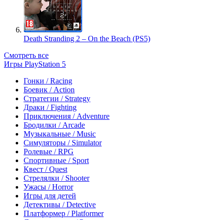
Death Stranding 2 – On the Beach (PS5)
Смотреть все
Игры PlayStation 5
Гонки / Racing
Боевик / Action
Стратегии / Strategy
Драки / Fighting
Приключения / Adventure
Бродилки / Arcade
Музыкальные / Music
Симуляторы / Simulator
Ролевые / RPG
Спортивные / Sport
Квест / Quest
Стрелялки / Shooter
Ужасы / Horror
Игры для детей
Детективы / Detective
Платформер / Platformer