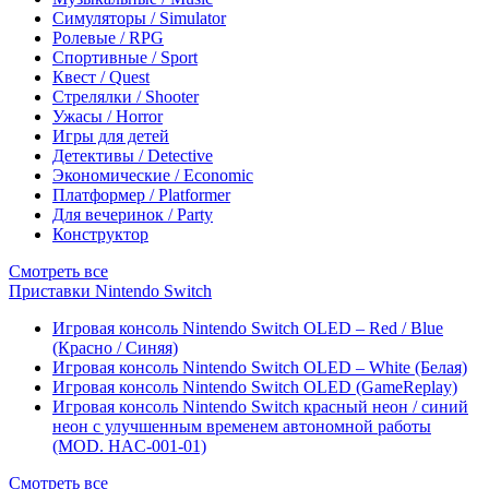
Симуляторы / Simulator
Ролевые / RPG
Спортивные / Sport
Квест / Quest
Стрелялки / Shooter
Ужасы / Horror
Игры для детей
Детективы / Detective
Экономические / Economic
Платформер / Platformer
Для вечеринок / Party
Конструктор
Смотреть все
Приставки Nintendo Switch
Игровая консоль Nintendo Switch OLED – Red / Blue
(Красно / Синяя)
Игровая консоль Nintendo Switch OLED – White (Белая)
Игровая консоль Nintendo Switch OLED (GameReplay)
Игровая консоль Nintendo Switch красный неон / синий
неон с улучшенным временем автономной работы
(MOD. HAC-001-01)
Смотреть все