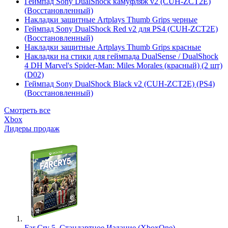
Геймпад Sony DualShock камуфляж v2 (CUH-ZCT2E)
(Восстановленный)
Накладки защитные Artplays Thumb Grips черные
Геймпад Sony DualShock Red v2 для PS4 (CUH-ZCT2E)
(Восстановленный)
Накладки защитные Artplays Thumb Grips красные
Накладки на стики для геймпада DualSense / DualShock
4 DH Marvel's Spider-Man: Miles Morales (красный) (2 шт)
(D02)
Геймпад Sony DualShock Black v2 (CUH-ZCT2E) (PS4)
(Восстановленный)
Смотреть все
Xbox
Лидеры продаж
Far Cry 5. Стандартное Издание (XboxOne)