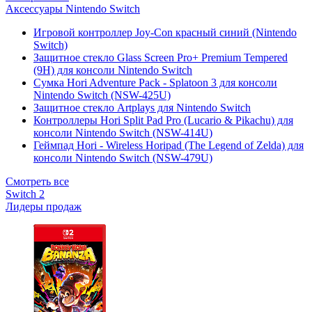
Аксессуары Nintendo Switch
Игровой контроллер Joy-Con красный синий (Nintendo
Switch)
Защитное стекло Glass Screen Pro+ Premium Tempered
(9H) для консоли Nintendo Switch
Сумка Hori Adventure Pack - Splatoon 3 для консоли
Nintendo Switch (NSW-425U)
Защитное стекло Artplays для Nintendo Switch
Контроллеры Hori Split Pad Pro (Lucario & Pikachu) для
консоли Nintendo Switch (NSW-414U)
Геймпад Hori - Wireless Horipad (The Legend of Zelda) для
консоли Nintendo Switch (NSW-479U)
Смотреть все
Switch 2
Лидеры продаж