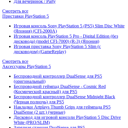
Для вечеринок / Party
Смотреть все
Приставки PlayStation 5
Игровая консоль Sony PlayStation 5 (PS5) Slim Disc White
(Япония) (CFI-2000A)
Игровая консоль PlayStation 5 Pro - Digital Edition (без
дисковода) (model CFI-7000) (R-3) (Япония)
Игровая приставка Sony PlayStation 5 Slim (с
дисководом) (GameReplay)
Смотреть все
Аксессуары PlayStation 5
Беспроводной контроллер DualSense для PS5
(оригинальный)
Беспроводной геймпад DualSense - Cosmic Red
(Космический красный) для PS5
Беспроводной контроллер DualSense Midnight Black
(Черная полночь) для PS5
Накладки Artplays Thumb Grips для геймпада PS5
DualSense (2 шт.) (черные)
Дисковод для игровой консоли PlayStation 5 Disc Drive
White (PRO/SLIM)
Зарядная станция DualSense для PS5