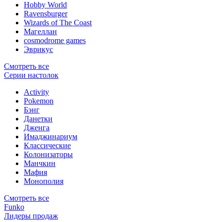
Hobby World
Ravensburger
Wizards of The Coast
Магеллан
сosmodrome games
Эврикус
Смотреть все
Серии настолок
Activity
Pokemon
Бэнг
Данетки
Дженга
Имаджинариум
Классические
Колонизаторы
Манчкин
Мафия
Монополия
Смотреть все
Funko
Лидеры продаж