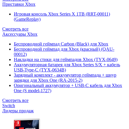
Приставки Xbox
Игровая консоль Xbox Series X 1TB (RRT-00011)
(GameReplay)
Смотреть все
Аксессуары Xbox
Беспроводной геймпад Carbon (Black) для Xbox
Беспроводной геймпад для Xbox (красный) (QAU-
00012)
Накладки на стики для геймпадов Xbox (TYX-0649)
Аккумуляторная батарея для Xbox Series S/X + кабель
USB-Type-C (TYX-0634B)
Зарядный комплект - аккумулятор геймпада + шнур
зарядки для Xbox One (RA-2015-2)
Оригинальный аккумулятор + USB-C кабель для Xbox
One (S model-1727)
Смотреть все
Switch
Лидеры продаж