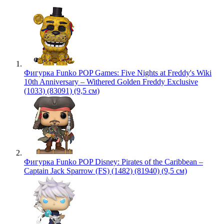
Фигурка Funko POP Games: Five Nights at Freddy's Wiki
10th Anniversary – Withered Golden Freddy Exclusive
(1033) (83091) (9,5 см)
Фигурка Funko POP Disney: Pirates of the Caribbean –
Captain Jack Sparrow (FS) (1482) (81940) (9,5 см)