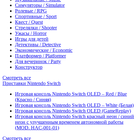
Симуляторы / Simulator
Ролевые / RPG
Спортивные / Sport
Квест / Quest
Стрелялки / Shooter
Ужасы / Horror
Игры для детей
Детективы / Detective
Экономические / Economic
Платформер / Platformer
Для вечеринок / Party
Конструктор
Смотреть все
Приставки Nintendo Switch
Игровая консоль Nintendo Switch OLED – Red / Blue
(Красно / Синяя)
Игровая консоль Nintendo Switch OLED – White (Белая)
Игровая консоль Nintendo Switch OLED (GameReplay)
Игровая консоль Nintendo Switch красный неон / синий
неон с улучшенным временем автономной работы
(MOD. HAC-001-01)
Смотреть все