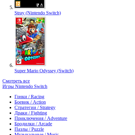
Stray (Nintendo Switch)
Super Mario Odyssey (Switch)
Смотреть все
Игры Nintendo Switch
Гонки / Racing
Боевик / Action
Стратегии / Strategy
Драки / Fighting
Приключения / Adventure
Бродилки / Arcade
Пазлы / Puzzle
Музыкальные / Music