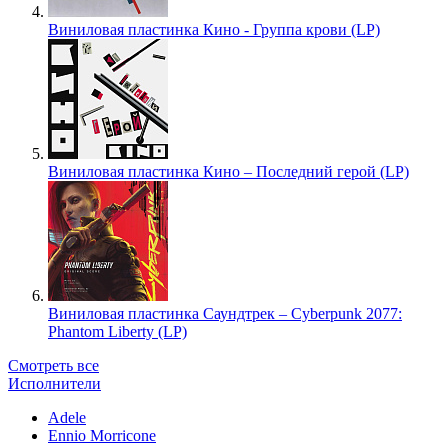
Виниловая пластинка Кино - Группа крови (LP)
Виниловая пластинка Кино – Последний герой (LP)
Виниловая пластинка Саундтрек – Cyberpunk 2077:
Phantom Liberty (LP)
Смотреть все
Исполнители
Adele
Ennio Morricone