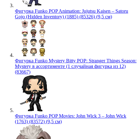
Фигурка Funko POP Animation: Jujutsu Kaisen – Satoru
Gojo (Hidden Inventory) (1885) (85326) (9,5 см)
Фигурка Funko Mystery Bitty POP: Stranger Things Season:
Mystery в ассортименте (1 случайная фигурка из 12)
(83667)
Фигурка Funko POP Movies: John Wick 3 – John Wick
(1763) (83572) (9,5 см)