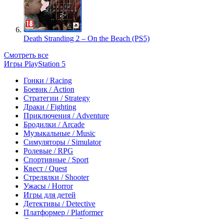
Death Stranding 2 – On the Beach (PS5)
Смотреть все
Игры PlayStation 5
Гонки / Racing
Боевик / Action
Стратегии / Strategy
Драки / Fighting
Приключения / Adventure
Бродилки / Arcade
Музыкальные / Music
Симуляторы / Simulator
Ролевые / RPG
Спортивные / Sport
Квест / Quest
Стрелялки / Shooter
Ужасы / Horror
Игры для детей
Детективы / Detective
Платформер / Platformer