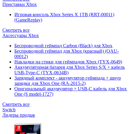
Приставки Xbox
Игровая консоль Xbox Series X 1TB (RRT-00011)
(GameReplay)
Смотреть все
Аксессуары Xbox
Беспроводной геймпад Carbon (Black) для Xbox
Беспроводной геймпад для Xbox (красный) (QAU-
00012)
Накладки на стики для геймпадов Xbox (TYX-0649)
Аккумуляторная батарея для Xbox Series S/X + кабель
USB-Type-C (TYX-0634B)
Зарядный комплект - аккумулятор геймпада + шнур
зарядки для Xbox One (RA-2015-2)
Оригинальный аккумулятор + USB-C кабель для Xbox
One (S model-1727)
Смотреть все
Switch
Лидеры продаж