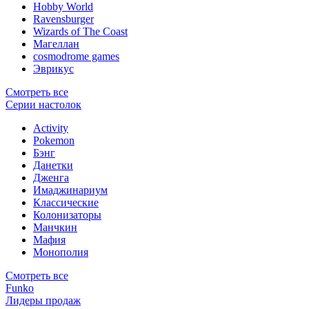
Hobby World
Ravensburger
Wizards of The Coast
Магеллан
сosmodrome games
Эврикус
Смотреть все
Серии настолок
Activity
Pokemon
Бэнг
Данетки
Дженга
Имаджинариум
Классические
Колонизаторы
Манчкин
Мафия
Монополия
Смотреть все
Funko
Лидеры продаж