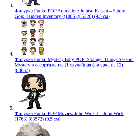
Фигурка Funko POP Animation: Jujutsu Kaisen – Satoru
Gojo (Hidden Inventory) (1885) (85326) (9,5 см)
Фигурка Funko Mystery Bitty POP: Stranger Things Season:
Mystery в ассортименте (1 случайная фигурка из 12)
(83667)
Фигурка Funko POP Movies: John Wick 3 – John Wick
(1763) (83572) (9,5 см)