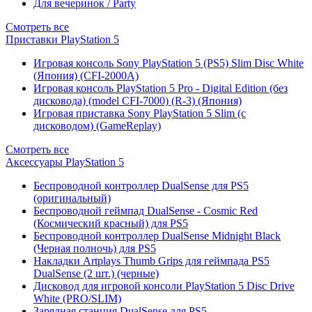
Для вечеринок / Party
Смотреть все
Приставки PlayStation 5
Игровая консоль Sony PlayStation 5 (PS5) Slim Disc White
(Япония) (CFI-2000A)
Игровая консоль PlayStation 5 Pro - Digital Edition (без
дисковода) (model CFI-7000) (R-3) (Япония)
Игровая приставка Sony PlayStation 5 Slim (с
дисководом) (GameReplay)
Смотреть все
Аксессуары PlayStation 5
Беспроводной контроллер DualSense для PS5
(оригинальный)
Беспроводной геймпад DualSense - Cosmic Red
(Космический красный) для PS5
Беспроводной контроллер DualSense Midnight Black
(Черная полночь) для PS5
Накладки Artplays Thumb Grips для геймпада PS5
DualSense (2 шт.) (черные)
Дисковод для игровой консоли PlayStation 5 Disc Drive
White (PRO/SLIM)
Зарядная станция DualSense для PS5