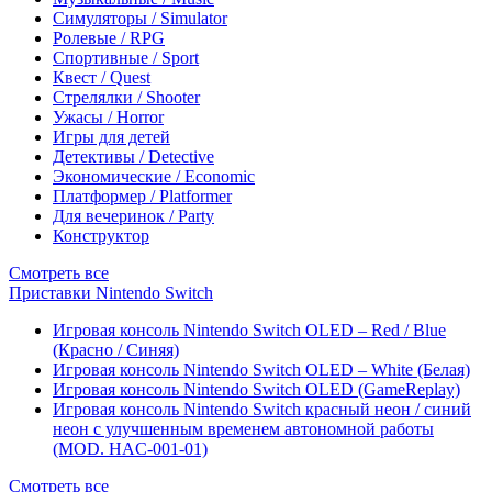
Симуляторы / Simulator
Ролевые / RPG
Спортивные / Sport
Квест / Quest
Стрелялки / Shooter
Ужасы / Horror
Игры для детей
Детективы / Detective
Экономические / Economic
Платформер / Platformer
Для вечеринок / Party
Конструктор
Смотреть все
Приставки Nintendo Switch
Игровая консоль Nintendo Switch OLED – Red / Blue
(Красно / Синяя)
Игровая консоль Nintendo Switch OLED – White (Белая)
Игровая консоль Nintendo Switch OLED (GameReplay)
Игровая консоль Nintendo Switch красный неон / синий
неон с улучшенным временем автономной работы
(MOD. HAC-001-01)
Смотреть все