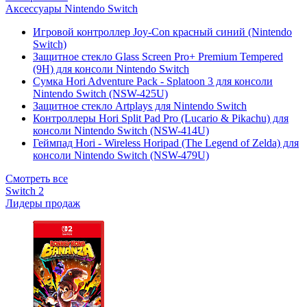
Аксессуары Nintendo Switch
Игровой контроллер Joy-Con красный синий (Nintendo
Switch)
Защитное стекло Glass Screen Pro+ Premium Tempered
(9H) для консоли Nintendo Switch
Сумка Hori Adventure Pack - Splatoon 3 для консоли
Nintendo Switch (NSW-425U)
Защитное стекло Artplays для Nintendo Switch
Контроллеры Hori Split Pad Pro (Lucario & Pikachu) для
консоли Nintendo Switch (NSW-414U)
Геймпад Hori - Wireless Horipad (The Legend of Zelda) для
консоли Nintendo Switch (NSW-479U)
Смотреть все
Switch 2
Лидеры продаж