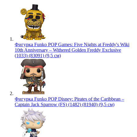
Фигурка Funko POP Games: Five Nights at Freddy's Wiki
10th Anniversary – Withered Golden Freddy Exclusive
(1033) (83091) (9,5 см)
Фигурка Funko POP Disney: Pirates of the Caribbean –
Captain Jack Sparrow (FS) (1482) (81940) (9,5 см)