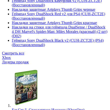
Геймпад Sony DualShock камуфляж v2 (CUH-ZCT2E)
(Восстановленный)
Накладки защитные Artplays Thumb Grips черные
Геймпад Sony DualShock Red v2 для PS4 (CUH-ZCT2E)
(Восстановленный)
Накладки защитные Artplays Thumb Grips красные
Накладки на стики для геймпада DualSense / DualShock
4 DH Marvel's Spider-Man: Miles Morales (красный) (2 шт)
(D02)
Геймпад Sony DualShock Black v2 (CUH-ZCT2E) (PS4)
(Восстановленный)
Смотреть все
Xbox
Лидеры продаж
Far Cry 5. Стандартное Издание (XboxOne)