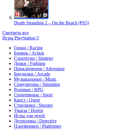
Death Stranding 2 – On the Beach (PS5)
Смотреть все
Игры PlayStation 5
Гонки / Racing
Боевик / Action
Стратегии / Strategy
Драки / Fighting
Приключения / Adventure
Бродилки / Arcade
Музыкальные / Music
Симуляторы / Simulator
Ролевые / RPG
Спортивные / Sport
Квест / Quest
Стрелялки / Shooter
Ужасы / Horror
Игры для детей
Детективы / Detective
Платформер / Platformer