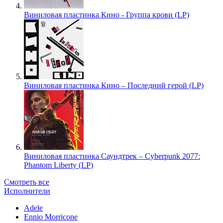
Виниловая пластинка Кино - Группа крови (LP)
Виниловая пластинка Кино – Последний герой (LP)
Виниловая пластинка Саундтрек – Cyberpunk 2077:
Phantom Liberty (LP)
Смотреть все
Исполнители
Adele
Ennio Morricone