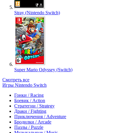
Stray (Nintendo Switch)
Super Mario Odyssey (Switch)
Смотреть все
Игры Nintendo Switch
Гонки / Racing
Боевик / Action
Стратегии / Strategy
Драки / Fighting
Приключения / Adventure
Бродилки / Arcade
Пазлы / Puzzle
Музыкальные / Music