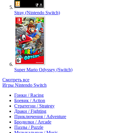
Stray (Nintendo Switch)
Super Mario Odyssey (Switch)
Смотреть все
Игры Nintendo Switch
Гонки / Racing
Боевик / Action
Стратегии / Strategy
Драки / Fighting
Приключения / Adventure
Бродилки / Arcade
Пазлы / Puzzle
Музыкальные / Music