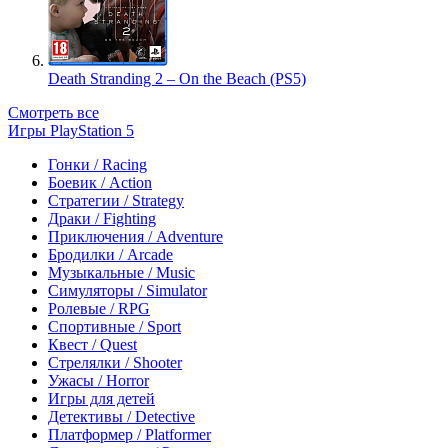
Death Stranding 2 – On the Beach (PS5)
Смотреть все
Игры PlayStation 5
Гонки / Racing
Боевик / Action
Стратегии / Strategy
Драки / Fighting
Приключения / Adventure
Бродилки / Arcade
Музыкальные / Music
Симуляторы / Simulator
Ролевые / RPG
Спортивные / Sport
Квест / Quest
Стрелялки / Shooter
Ужасы / Horror
Игры для детей
Детективы / Detective
Платформер / Platformer