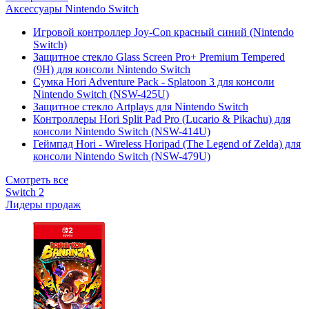
Аксессуары Nintendo Switch
Игровой контроллер Joy-Con красный синий (Nintendo
Switch)
Защитное стекло Glass Screen Pro+ Premium Tempered
(9H) для консоли Nintendo Switch
Сумка Hori Adventure Pack - Splatoon 3 для консоли
Nintendo Switch (NSW-425U)
Защитное стекло Artplays для Nintendo Switch
Контроллеры Hori Split Pad Pro (Lucario & Pikachu) для
консоли Nintendo Switch (NSW-414U)
Геймпад Hori - Wireless Horipad (The Legend of Zelda) для
консоли Nintendo Switch (NSW-479U)
Смотреть все
Switch 2
Лидеры продаж