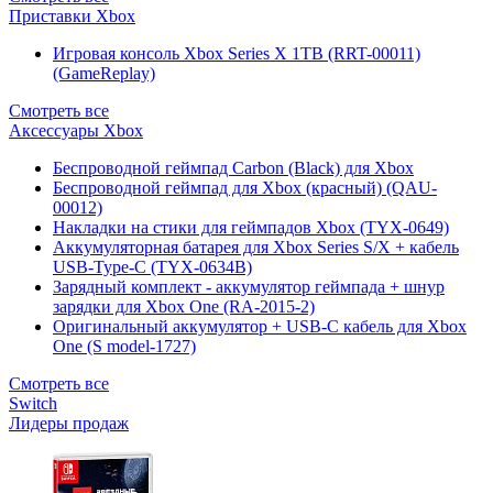
Приставки Xbox
Игровая консоль Xbox Series X 1TB (RRT-00011)
(GameReplay)
Смотреть все
Аксессуары Xbox
Беспроводной геймпад Carbon (Black) для Xbox
Беспроводной геймпад для Xbox (красный) (QAU-
00012)
Накладки на стики для геймпадов Xbox (TYX-0649)
Аккумуляторная батарея для Xbox Series S/X + кабель
USB-Type-C (TYX-0634B)
Зарядный комплект - аккумулятор геймпада + шнур
зарядки для Xbox One (RA-2015-2)
Оригинальный аккумулятор + USB-C кабель для Xbox
One (S model-1727)
Смотреть все
Switch
Лидеры продаж