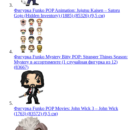
Фигурка Funko POP Animation: Jujutsu Kaisen – Satoru
Gojo (Hidden Inventory) (1885) (85326) (9,5 см)
Фигурка Funko Mystery Bitty POP: Stranger Things Season:
Mystery в ассортименте (1 случайная фигурка из 12)
(83667)
Фигурка Funko POP Movies: John Wick 3 – John Wick
(1763) (83572) (9,5 см)