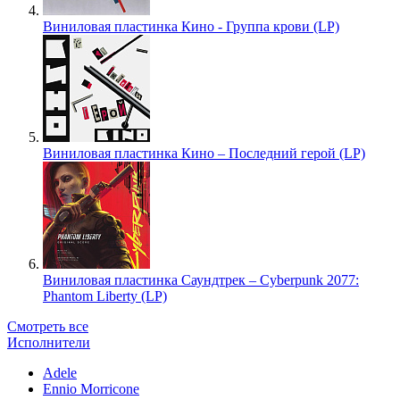
Виниловая пластинка Кино - Группа крови (LP)
Виниловая пластинка Кино – Последний герой (LP)
Виниловая пластинка Саундтрек – Cyberpunk 2077:
Phantom Liberty (LP)
Смотреть все
Исполнители
Adele
Ennio Morricone