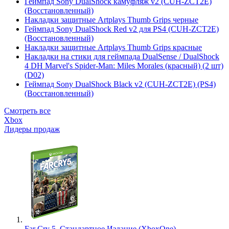
Геймпад Sony DualShock камуфляж v2 (CUH-ZCT2E)
(Восстановленный)
Накладки защитные Artplays Thumb Grips черные
Геймпад Sony DualShock Red v2 для PS4 (CUH-ZCT2E)
(Восстановленный)
Накладки защитные Artplays Thumb Grips красные
Накладки на стики для геймпада DualSense / DualShock
4 DH Marvel's Spider-Man: Miles Morales (красный) (2 шт)
(D02)
Геймпад Sony DualShock Black v2 (CUH-ZCT2E) (PS4)
(Восстановленный)
Смотреть все
Xbox
Лидеры продаж
Far Cry 5. Стандартное Издание (XboxOne)