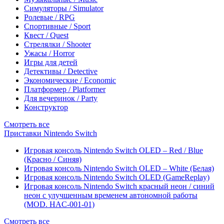
Симуляторы / Simulator
Ролевые / RPG
Спортивные / Sport
Квест / Quest
Стрелялки / Shooter
Ужасы / Horror
Игры для детей
Детективы / Detective
Экономические / Economic
Платформер / Platformer
Для вечеринок / Party
Конструктор
Смотреть все
Приставки Nintendo Switch
Игровая консоль Nintendo Switch OLED – Red / Blue
(Красно / Синяя)
Игровая консоль Nintendo Switch OLED – White (Белая)
Игровая консоль Nintendo Switch OLED (GameReplay)
Игровая консоль Nintendo Switch красный неон / синий
неон с улучшенным временем автономной работы
(MOD. HAC-001-01)
Смотреть все