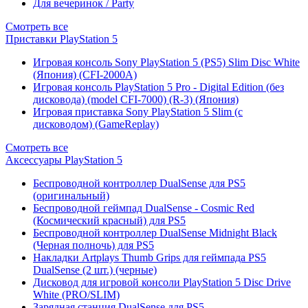
Для вечеринок / Party
Смотреть все
Приставки PlayStation 5
Игровая консоль Sony PlayStation 5 (PS5) Slim Disc White
(Япония) (CFI-2000A)
Игровая консоль PlayStation 5 Pro - Digital Edition (без
дисковода) (model CFI-7000) (R-3) (Япония)
Игровая приставка Sony PlayStation 5 Slim (с
дисководом) (GameReplay)
Смотреть все
Аксессуары PlayStation 5
Беспроводной контроллер DualSense для PS5
(оригинальный)
Беспроводной геймпад DualSense - Cosmic Red
(Космический красный) для PS5
Беспроводной контроллер DualSense Midnight Black
(Черная полночь) для PS5
Накладки Artplays Thumb Grips для геймпада PS5
DualSense (2 шт.) (черные)
Дисковод для игровой консоли PlayStation 5 Disc Drive
White (PRO/SLIM)
Зарядная станция DualSense для PS5