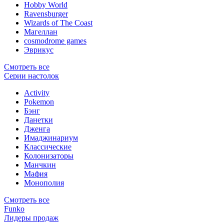
Hobby World
Ravensburger
Wizards of The Coast
Магеллан
сosmodrome games
Эврикус
Смотреть все
Серии настолок
Activity
Pokemon
Бэнг
Данетки
Дженга
Имаджинариум
Классические
Колонизаторы
Манчкин
Мафия
Монополия
Смотреть все
Funko
Лидеры продаж