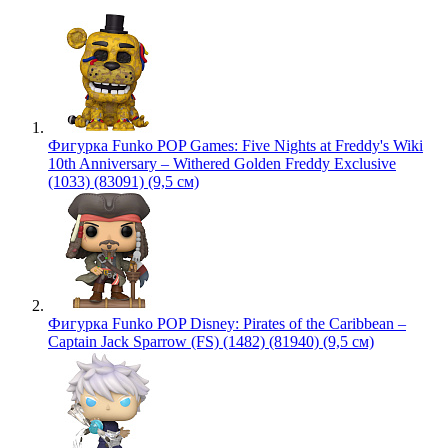
Фигурка Funko POP Games: Five Nights at Freddy's Wiki
10th Anniversary – Withered Golden Freddy Exclusive
(1033) (83091) (9,5 см)
Фигурка Funko POP Disney: Pirates of the Caribbean –
Captain Jack Sparrow (FS) (1482) (81940) (9,5 см)