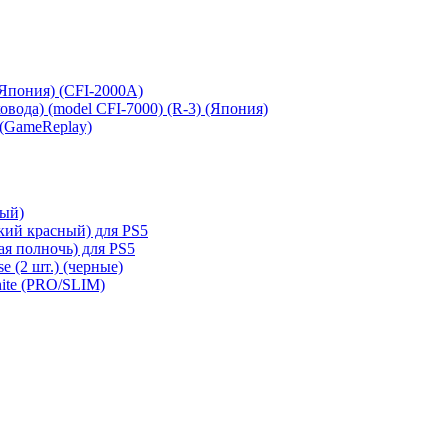
 (Япония) (CFI-2000A)
сковода) (model CFI-7000) (R-3) (Япония)
 (GameReplay)
ный)
кий красный) для PS5
ая полночь) для PS5
e (2 шт.) (черные)
hite (PRO/SLIM)