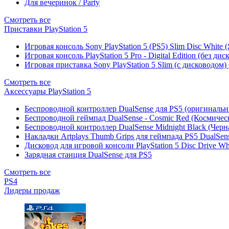
Для вечеринок / Party
Смотреть все
Приставки PlayStation 5
Игровая консоль Sony PlayStation 5 (PS5) Slim Disc White
Игровая консоль PlayStation 5 Pro - Digital Edition (без ди
Игровая приставка Sony PlayStation 5 Slim (с дисководом)
Смотреть все
Аксессуары PlayStation 5
Беспроводной контроллер DualSense для PS5 (оригиналь
Беспроводной геймпад DualSense - Cosmic Red (Космичес
Беспроводной контроллер DualSense Midnight Black (Черн
Накладки Artplays Thumb Grips для геймпада PS5 DualSens
Дисковод для игровой консоли PlayStation 5 Disc Drive W
Зарядная станция DualSense для PS5
Смотреть все
PS4
Лидеры продаж