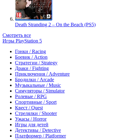
Death Stranding 2 – On the Beach (PS5)
Смотреть все
Игры PlayStation 5
Гонки / Racing
Боевик / Action
Стратегии / Strategy
Драки / Fighting
Приключения / Adventure
Бродилки / Arcade
Музыкальные / Music
Симуляторы / Simulator
Ролевые / RPG
Спортивные / Sport
Квест / Quest
Стрелялки / Shooter
Ужасы / Horror
Игры для детей
Детективы / Detective
Платформер / Platformer