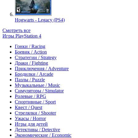
Hogwarts - Legacy (PS4)
Смотреть все
Игры PlayStation 4
Гонки / Racing
Боевик / Action
Стратегии / Strategy
Драки / Fighting
Приключения / Adventure
Бродилки / Arcade
Пазлы / Puzzle
Музыкальные / Music
Симуляторы / Simulator
Ролевые / RPG
Спортивные / Sport
Квест / Quest
Стрелялки / Shooter
Ужасы / Horror
Игры для детей
Детективы / Detective
Экономические / Economic