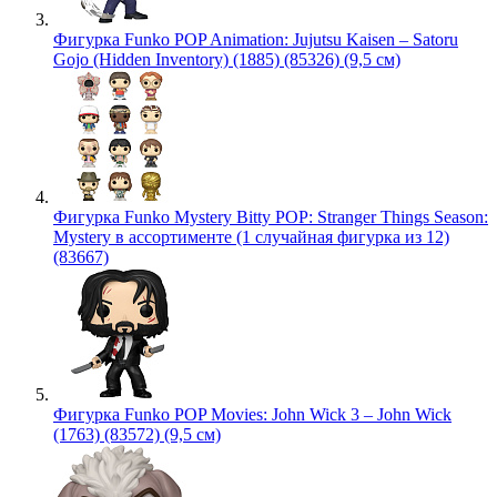
Фигурка Funko POP Animation: Jujutsu Kaisen – Satoru
Gojo (Hidden Inventory) (1885) (85326) (9,5 см)
Фигурка Funko Mystery Bitty POP: Stranger Things Season:
Mystery в ассортименте (1 случайная фигурка из 12)
(83667)
Фигурка Funko POP Movies: John Wick 3 – John Wick
(1763) (83572) (9,5 см)