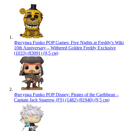
Фигурка Funko POP Games: Five Nights at Freddy's Wiki
10th Anniversary – Withered Golden Freddy Exclusive
(1033) (83091) (9,5 см)
Фигурка Funko POP Disney: Pirates of the Caribbean –
Captain Jack Sparrow (FS) (1482) (81940) (9,5 см)