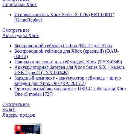
Приставки Xbox
Игровая консоль Xbox Series X 1TB (RRT-00011)
(GameReplay)
Смотреть все
Аксессуары Xbox
Беспроводной геймпад Carbon (Black) для Xbox
Беспроводной геймпад для Xbox (красный) (QAU-
00012)
Накладки на стики для геймпадов Xbox (TYX-0649)
Аккумуляторная батарея для Xbox Series S/X + кабель
USB-Type-C (TYX-0634B)
Зарядный комплект - аккумулятор геймпада + шнур
зарядки для Xbox One (RA-2015-2)
Оригинальный аккумулятор + USB-C кабель для Xbox
One (S model-1727)
Смотреть все
Switch
Лидеры продаж