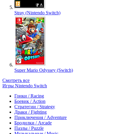
Stray (Nintendo Switch)
Super Mario Odyssey (Switch)
Смотреть все
Игры Nintendo Switch
Гонки / Racing
Боевик / Action
Стратегии / Strategy
Драки / Fighting
Приключения / Adventure
Бродилки / Arcade
Пазлы / Puzzle
Музыкальные / Music