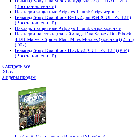
Геймпад Sony DualShock камуфляж v2 (CUH-ZCT2E)
(Восстановленный)
Накладки защитные Artplays Thumb Grips черные
Геймпад Sony DualShock Red v2 для PS4 (CUH-ZCT2E)
(Восстановленный)
Накладки защитные Artplays Thumb Grips красные
Накладки на стики для геймпада DualSense / DualShock
4 DH Marvel's Spider-Man: Miles Morales (красный) (2 шт)
(D02)
Геймпад Sony DualShock Black v2 (CUH-ZCT2E) (PS4)
(Восстановленный)
Смотреть все
Xbox
Лидеры продаж
Far Cry 5. Стандартное Издание (XboxOne)