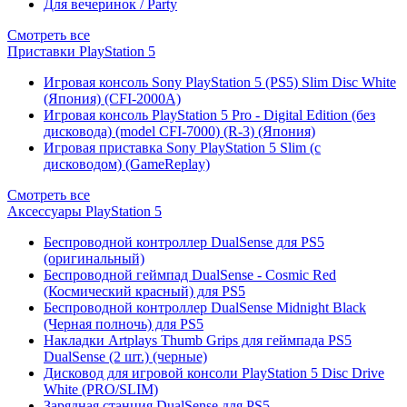
Для вечеринок / Party
Смотреть все
Приставки PlayStation 5
Игровая консоль Sony PlayStation 5 (PS5) Slim Disc White
(Япония) (CFI-2000A)
Игровая консоль PlayStation 5 Pro - Digital Edition (без
дисковода) (model CFI-7000) (R-3) (Япония)
Игровая приставка Sony PlayStation 5 Slim (с
дисководом) (GameReplay)
Смотреть все
Аксессуары PlayStation 5
Беспроводной контроллер DualSense для PS5
(оригинальный)
Беспроводной геймпад DualSense - Cosmic Red
(Космический красный) для PS5
Беспроводной контроллер DualSense Midnight Black
(Черная полночь) для PS5
Накладки Artplays Thumb Grips для геймпада PS5
DualSense (2 шт.) (черные)
Дисковод для игровой консоли PlayStation 5 Disc Drive
White (PRO/SLIM)
Зарядная станция DualSense для PS5