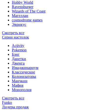
Hobby World
Ravensburger
Wizards of The Coast
Магеллан
сosmodrome games
Эврикус
Смотреть все
Серии настолок
Activity
Pokemon
Бэнг
Данетки
Дженга
Имаджинариум
Классические
Колонизаторы
Манчкин
Мафия
Монополия
Смотреть все
Funko
Лидеры продаж