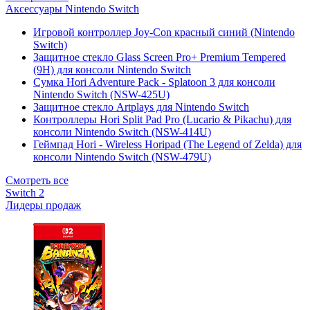
Аксессуары Nintendo Switch
Игровой контроллер Joy-Con красный синий (Nintendo
Switch)
Защитное стекло Glass Screen Pro+ Premium Tempered
(9H) для консоли Nintendo Switch
Сумка Hori Adventure Pack - Splatoon 3 для консоли
Nintendo Switch (NSW-425U)
Защитное стекло Artplays для Nintendo Switch
Контроллеры Hori Split Pad Pro (Lucario & Pikachu) для
консоли Nintendo Switch (NSW-414U)
Геймпад Hori - Wireless Horipad (The Legend of Zelda) для
консоли Nintendo Switch (NSW-479U)
Смотреть все
Switch 2
Лидеры продаж