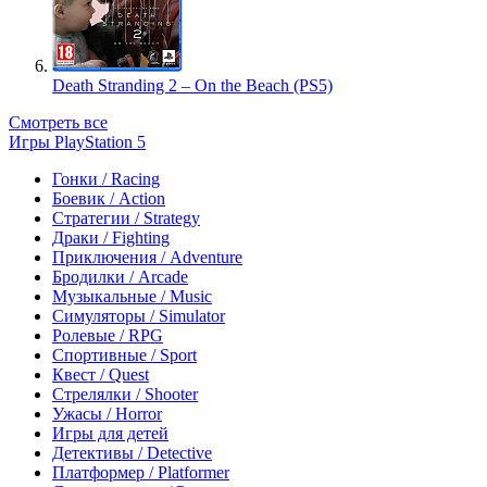
Death Stranding 2 – On the Beach (PS5)
Смотреть все
Игры PlayStation 5
Гонки / Racing
Боевик / Action
Стратегии / Strategy
Драки / Fighting
Приключения / Adventure
Бродилки / Arcade
Музыкальные / Music
Симуляторы / Simulator
Ролевые / RPG
Спортивные / Sport
Квест / Quest
Стрелялки / Shooter
Ужасы / Horror
Игры для детей
Детективы / Detective
Платформер / Platformer