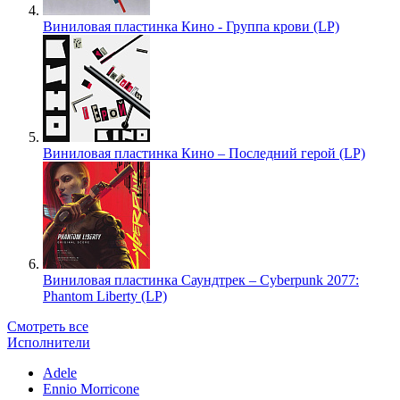
Виниловая пластинка Кино - Группа крови (LP)
Виниловая пластинка Кино – Последний герой (LP)
Виниловая пластинка Саундтрек – Cyberpunk 2077:
Phantom Liberty (LP)
Смотреть все
Исполнители
Adele
Ennio Morricone