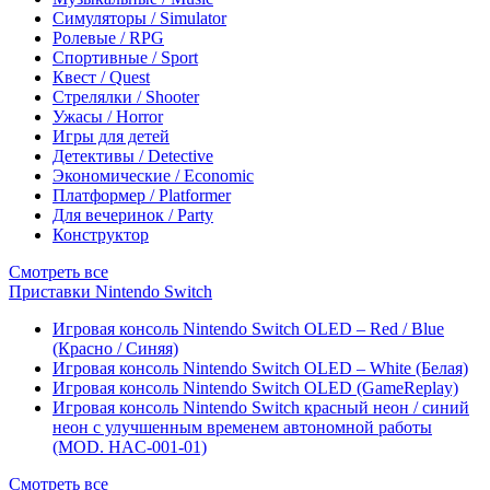
Симуляторы / Simulator
Ролевые / RPG
Спортивные / Sport
Квест / Quest
Стрелялки / Shooter
Ужасы / Horror
Игры для детей
Детективы / Detective
Экономические / Economic
Платформер / Platformer
Для вечеринок / Party
Конструктор
Смотреть все
Приставки Nintendo Switch
Игровая консоль Nintendo Switch OLED – Red / Blue
(Красно / Синяя)
Игровая консоль Nintendo Switch OLED – White (Белая)
Игровая консоль Nintendo Switch OLED (GameReplay)
Игровая консоль Nintendo Switch красный неон / синий
неон с улучшенным временем автономной работы
(MOD. HAC-001-01)
Смотреть все