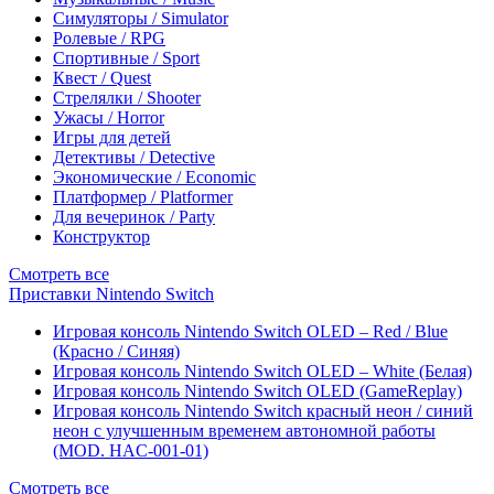
Симуляторы / Simulator
Ролевые / RPG
Спортивные / Sport
Квест / Quest
Стрелялки / Shooter
Ужасы / Horror
Игры для детей
Детективы / Detective
Экономические / Economic
Платформер / Platformer
Для вечеринок / Party
Конструктор
Смотреть все
Приставки Nintendo Switch
Игровая консоль Nintendo Switch OLED – Red / Blue
(Красно / Синяя)
Игровая консоль Nintendo Switch OLED – White (Белая)
Игровая консоль Nintendo Switch OLED (GameReplay)
Игровая консоль Nintendo Switch красный неон / синий
неон с улучшенным временем автономной работы
(MOD. HAC-001-01)
Смотреть все