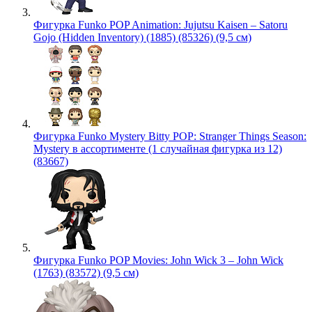
Фигурка Funko POP Animation: Jujutsu Kaisen – Satoru
Gojo (Hidden Inventory) (1885) (85326) (9,5 см)
Фигурка Funko Mystery Bitty POP: Stranger Things Season:
Mystery в ассортименте (1 случайная фигурка из 12)
(83667)
Фигурка Funko POP Movies: John Wick 3 – John Wick
(1763) (83572) (9,5 см)