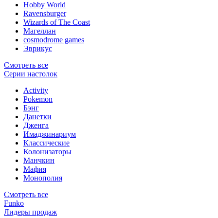
Hobby World
Ravensburger
Wizards of The Coast
Магеллан
сosmodrome games
Эврикус
Смотреть все
Серии настолок
Activity
Pokemon
Бэнг
Данетки
Дженга
Имаджинариум
Классические
Колонизаторы
Манчкин
Мафия
Монополия
Смотреть все
Funko
Лидеры продаж