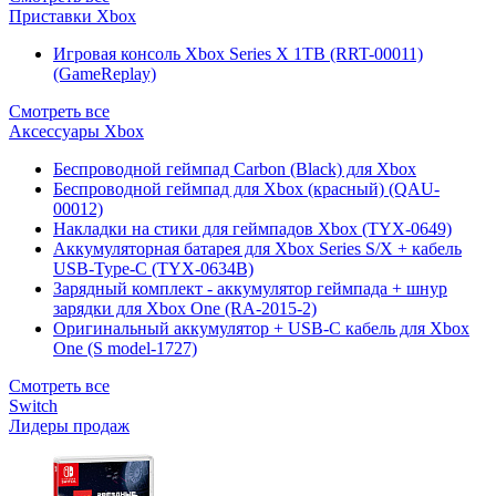
Приставки Xbox
Игровая консоль Xbox Series X 1TB (RRT-00011)
(GameReplay)
Смотреть все
Аксессуары Xbox
Беспроводной геймпад Carbon (Black) для Xbox
Беспроводной геймпад для Xbox (красный) (QAU-
00012)
Накладки на стики для геймпадов Xbox (TYX-0649)
Аккумуляторная батарея для Xbox Series S/X + кабель
USB-Type-C (TYX-0634B)
Зарядный комплект - аккумулятор геймпада + шнур
зарядки для Xbox One (RA-2015-2)
Оригинальный аккумулятор + USB-C кабель для Xbox
One (S model-1727)
Смотреть все
Switch
Лидеры продаж