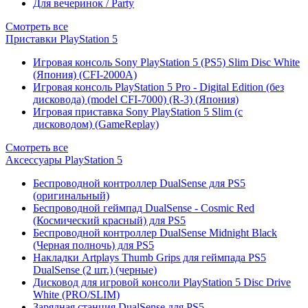
Для вечеринок / Party
Смотреть все
Приставки PlayStation 5
Игровая консоль Sony PlayStation 5 (PS5) Slim Disc White
(Япония) (CFI-2000A)
Игровая консоль PlayStation 5 Pro - Digital Edition (без
дисковода) (model CFI-7000) (R-3) (Япония)
Игровая приставка Sony PlayStation 5 Slim (с
дисководом) (GameReplay)
Смотреть все
Аксессуары PlayStation 5
Беспроводной контроллер DualSense для PS5
(оригинальный)
Беспроводной геймпад DualSense - Cosmic Red
(Космический красный) для PS5
Беспроводной контроллер DualSense Midnight Black
(Черная полночь) для PS5
Накладки Artplays Thumb Grips для геймпада PS5
DualSense (2 шт.) (черные)
Дисковод для игровой консоли PlayStation 5 Disc Drive
White (PRO/SLIM)
Зарядная станция DualSense для PS5