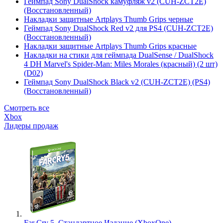
Геймпад Sony DualShock камуфляж v2 (CUH-ZCT2E)
(Восстановленный)
Накладки защитные Artplays Thumb Grips черные
Геймпад Sony DualShock Red v2 для PS4 (CUH-ZCT2E)
(Восстановленный)
Накладки защитные Artplays Thumb Grips красные
Накладки на стики для геймпада DualSense / DualShock
4 DH Marvel's Spider-Man: Miles Morales (красный) (2 шт)
(D02)
Геймпад Sony DualShock Black v2 (CUH-ZCT2E) (PS4)
(Восстановленный)
Смотреть все
Xbox
Лидеры продаж
Far Cry 5. Стандартное Издание (XboxOne)