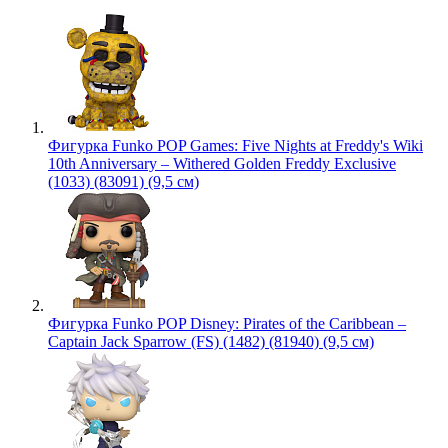
Фигурка Funko POP Games: Five Nights at Freddy's Wiki
10th Anniversary – Withered Golden Freddy Exclusive
(1033) (83091) (9,5 см)
Фигурка Funko POP Disney: Pirates of the Caribbean –
Captain Jack Sparrow (FS) (1482) (81940) (9,5 см)