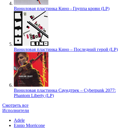
Виниловая пластинка Кино - Группа крови (LP)
Виниловая пластинка Кино – Последний герой (LP)
Виниловая пластинка Саундтрек – Cyberpunk 2077:
Phantom Liberty (LP)
Смотреть все
Исполнители
Adele
Ennio Morricone