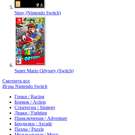
Stray (Nintendo Switch)
Super Mario Odyssey (Switch)
Смотреть все
Игры Nintendo Switch
Гонки / Racing
Боевик / Action
Стратегии / Strategy
Драки / Fighting
Приключения / Adventure
Бродилки / Arcade
Пазлы / Puzzle
Музыкальные / Music