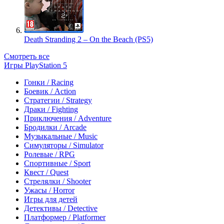
Death Stranding 2 – On the Beach (PS5)
Смотреть все
Игры PlayStation 5
Гонки / Racing
Боевик / Action
Стратегии / Strategy
Драки / Fighting
Приключения / Adventure
Бродилки / Arcade
Музыкальные / Music
Симуляторы / Simulator
Ролевые / RPG
Спортивные / Sport
Квест / Quest
Стрелялки / Shooter
Ужасы / Horror
Игры для детей
Детективы / Detective
Платформер / Platformer