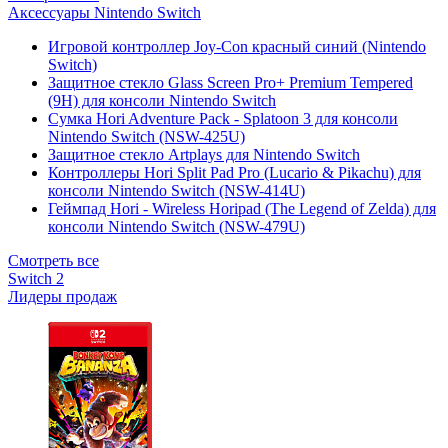
Аксессуары Nintendo Switch
Игровой контроллер Joy-Con красный синий (Nintendo
Switch)
Защитное стекло Glass Screen Pro+ Premium Tempered
(9H) для консоли Nintendo Switch
Сумка Hori Adventure Pack - Splatoon 3 для консоли
Nintendo Switch (NSW-425U)
Защитное стекло Artplays для Nintendo Switch
Контроллеры Hori Split Pad Pro (Lucario & Pikachu) для
консоли Nintendo Switch (NSW-414U)
Геймпад Hori - Wireless Horipad (The Legend of Zelda) для
консоли Nintendo Switch (NSW-479U)
Смотреть все
Switch 2
Лидеры продаж