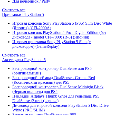
Для вечеринок / Party
Смотреть все
Приставки PlayStation 5
Игровая консоль Sony PlayStation 5 (PS5) Slim Disc White
(Япония) (CFI-2000A)
Игровая консоль PlayStation 5 Pro - Digital Edition (без
дисковода) (model CFI-7000) (R-3) (Япония)
Игровая приставка Sony PlayStation 5 Slim (с
дисководом) (GameReplay)
Смотреть все
Аксессуары PlayStation 5
Беспроводной контроллер DualSense для PS5
(оригинальный)
Беспроводной геймпад DualSense - Cosmic Red
(Космический красный) для PS5
Беспроводной контроллер DualSense Midnight Black
(Черная полночь) для PS5
Накладки Artplays Thumb Grips для геймпада PS5
DualSense (2 шт.) (черные)
Дисковод для игровой консоли PlayStation 5 Disc Drive
White (PRO/SLIM)
Зарядная станция DualSense для PS5