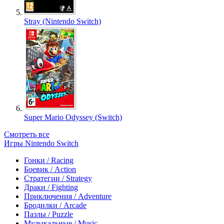
Stray (Nintendo Switch)
Super Mario Odyssey (Switch)
Смотреть все
Игры Nintendo Switch
Гонки / Racing
Боевик / Action
Стратегии / Strategy
Драки / Fighting
Приключения / Adventure
Бродилки / Arcade
Пазлы / Puzzle
Музыкальные / Music