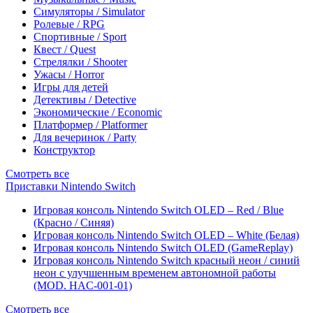
Симуляторы / Simulator
Ролевые / RPG
Спортивные / Sport
Квест / Quest
Стрелялки / Shooter
Ужасы / Horror
Игры для детей
Детективы / Detective
Экономические / Economic
Платформер / Platformer
Для вечеринок / Party
Конструктор
Смотреть все
Приставки Nintendo Switch
Игровая консоль Nintendo Switch OLED – Red / Blue
(Красно / Синяя)
Игровая консоль Nintendo Switch OLED – White (Белая)
Игровая консоль Nintendo Switch OLED (GameReplay)
Игровая консоль Nintendo Switch красный неон / синий
неон с улучшенным временем автономной работы
(MOD. HAC-001-01)
Смотреть все