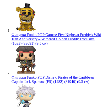
Фигурка Funko POP Games: Five Nights at Freddy's Wiki
10th Anniversary – Withered Golden Freddy Exclusive
(1033) (83091) (9,5 см)
Фигурка Funko POP Disney: Pirates of the Caribbean –
Captain Jack Sparrow (FS) (1482) (81940) (9,5 см)