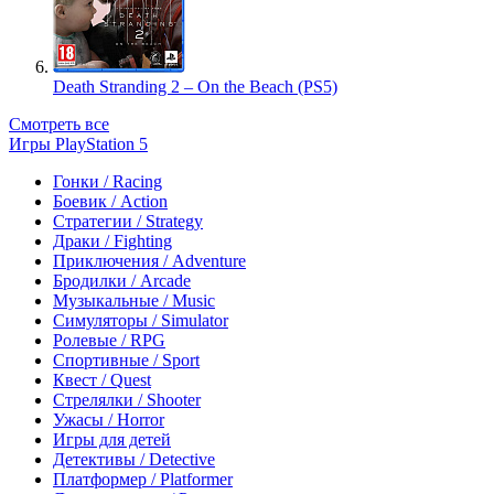
Death Stranding 2 – On the Beach (PS5)
Смотреть все
Игры PlayStation 5
Гонки / Racing
Боевик / Action
Стратегии / Strategy
Драки / Fighting
Приключения / Adventure
Бродилки / Arcade
Музыкальные / Music
Симуляторы / Simulator
Ролевые / RPG
Спортивные / Sport
Квест / Quest
Стрелялки / Shooter
Ужасы / Horror
Игры для детей
Детективы / Detective
Платформер / Platformer