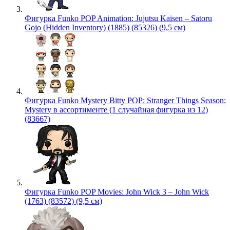
Фигурка Funko POP Animation: Jujutsu Kaisen – Satoru
Gojo (Hidden Inventory) (1885) (85326) (9,5 см)
Фигурка Funko Mystery Bitty POP: Stranger Things Season:
Mystery в ассортименте (1 случайная фигурка из 12)
(83667)
Фигурка Funko POP Movies: John Wick 3 – John Wick
(1763) (83572) (9,5 см)