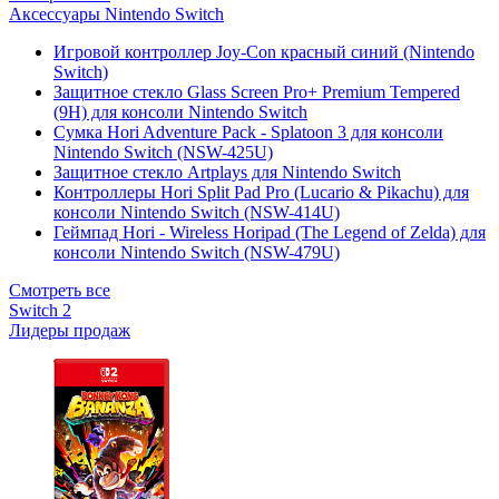
Аксессуары Nintendo Switch
Игровой контроллер Joy-Con красный синий (Nintendo
Switch)
Защитное стекло Glass Screen Pro+ Premium Tempered
(9H) для консоли Nintendo Switch
Сумка Hori Adventure Pack - Splatoon 3 для консоли
Nintendo Switch (NSW-425U)
Защитное стекло Artplays для Nintendo Switch
Контроллеры Hori Split Pad Pro (Lucario & Pikachu) для
консоли Nintendo Switch (NSW-414U)
Геймпад Hori - Wireless Horipad (The Legend of Zelda) для
консоли Nintendo Switch (NSW-479U)
Смотреть все
Switch 2
Лидеры продаж