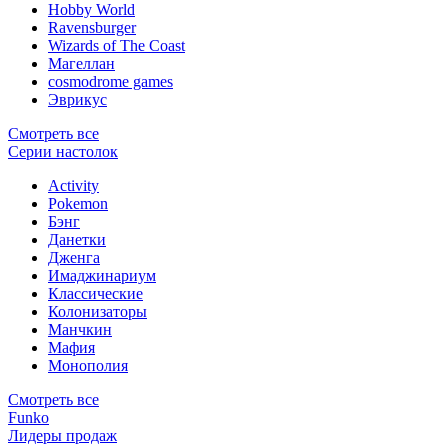
Hobby World
Ravensburger
Wizards of The Coast
Магеллан
сosmodrome games
Эврикус
Смотреть все
Серии настолок
Activity
Pokemon
Бэнг
Данетки
Дженга
Имаджинариум
Классические
Колонизаторы
Манчкин
Мафия
Монополия
Смотреть все
Funko
Лидеры продаж