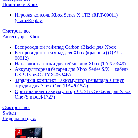
Приставки Xbox
Игровая консоль Xbox Series X 1TB (RRT-00011)
(GameReplay)
Смотреть все
Аксессуары Xbox
Беспроводной геймпад Carbon (Black) для Xbox
Беспроводной геймпад для Xbox (красный) (QAU-
00012)
Накладки на стики для геймпадов Xbox (TYX-0649)
Аккумуляторная батарея для Xbox Series S/X + кабель
USB-Type-C (TYX-0634B)
Зарядный комплект - аккумулятор геймпада + шнур
зарядки для Xbox One (RA-2015-2)
Оригинальный аккумулятор + USB-C кабель для Xbox
One (S model-1727)
Смотреть все
Switch
Лидеры продаж