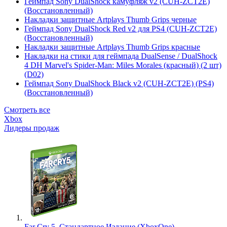
Геймпад Sony DualShock камуфляж v2 (CUH-ZCT2E)
(Восстановленный)
Накладки защитные Artplays Thumb Grips черные
Геймпад Sony DualShock Red v2 для PS4 (CUH-ZCT2E)
(Восстановленный)
Накладки защитные Artplays Thumb Grips красные
Накладки на стики для геймпада DualSense / DualShock
4 DH Marvel's Spider-Man: Miles Morales (красный) (2 шт)
(D02)
Геймпад Sony DualShock Black v2 (CUH-ZCT2E) (PS4)
(Восстановленный)
Смотреть все
Xbox
Лидеры продаж
Far Cry 5. Стандартное Издание (XboxOne)