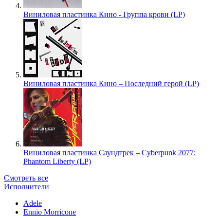
Виниловая пластинка Кино - Группа крови (LP)
Виниловая пластинка Кино – Последний герой (LP)
Виниловая пластинка Саундтрек – Cyberpunk 2077:
Phantom Liberty (LP)
Смотреть все
Исполнители
Adele
Ennio Morricone