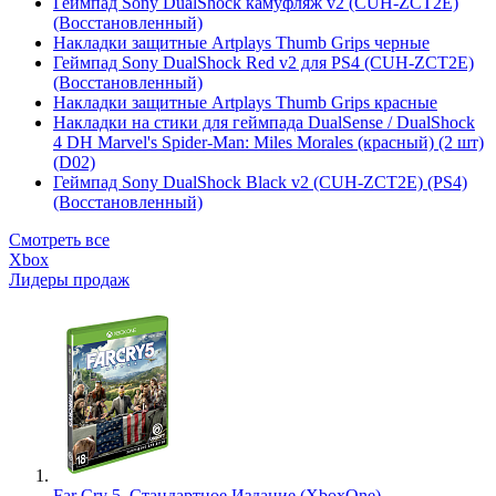
Геймпад Sony DualShock камуфляж v2 (CUH-ZCT2E)
(Восстановленный)
Накладки защитные Artplays Thumb Grips черные
Геймпад Sony DualShock Red v2 для PS4 (CUH-ZCT2E)
(Восстановленный)
Накладки защитные Artplays Thumb Grips красные
Накладки на стики для геймпада DualSense / DualShock
4 DH Marvel's Spider-Man: Miles Morales (красный) (2 шт)
(D02)
Геймпад Sony DualShock Black v2 (CUH-ZCT2E) (PS4)
(Восстановленный)
Смотреть все
Xbox
Лидеры продаж
Far Cry 5. Стандартное Издание (XboxOne)