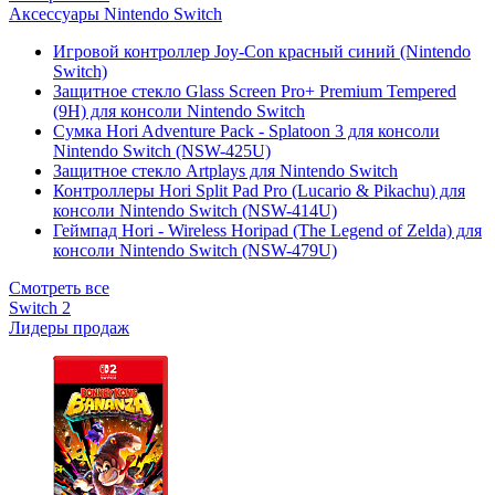
Аксессуары Nintendo Switch
Игровой контроллер Joy-Con красный синий (Nintendo
Switch)
Защитное стекло Glass Screen Pro+ Premium Tempered
(9H) для консоли Nintendo Switch
Сумка Hori Adventure Pack - Splatoon 3 для консоли
Nintendo Switch (NSW-425U)
Защитное стекло Artplays для Nintendo Switch
Контроллеры Hori Split Pad Pro (Lucario & Pikachu) для
консоли Nintendo Switch (NSW-414U)
Геймпад Hori - Wireless Horipad (The Legend of Zelda) для
консоли Nintendo Switch (NSW-479U)
Смотреть все
Switch 2
Лидеры продаж