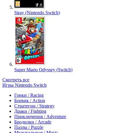
Stray (Nintendo Switch)
Super Mario Odyssey (Switch)
Смотреть все
Игры Nintendo Switch
Гонки / Racing
Боевик / Action
Стратегии / Strategy
Драки / Fighting
Приключения / Adventure
Бродилки / Arcade
Пазлы / Puzzle
Музыкальные / Music