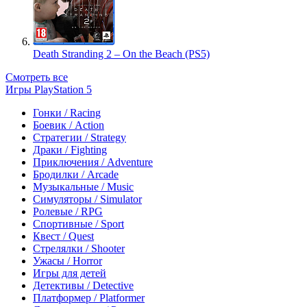
Death Stranding 2 – On the Beach (PS5)
Смотреть все
Игры PlayStation 5
Гонки / Racing
Боевик / Action
Стратегии / Strategy
Драки / Fighting
Приключения / Adventure
Бродилки / Arcade
Музыкальные / Music
Симуляторы / Simulator
Ролевые / RPG
Спортивные / Sport
Квест / Quest
Стрелялки / Shooter
Ужасы / Horror
Игры для детей
Детективы / Detective
Платформер / Platformer