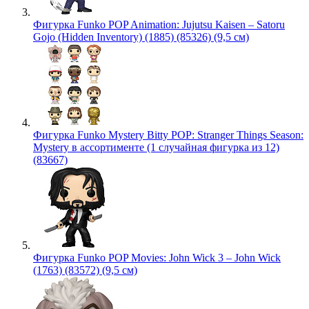
Фигурка Funko POP Animation: Jujutsu Kaisen – Satoru
Gojo (Hidden Inventory) (1885) (85326) (9,5 см)
Фигурка Funko Mystery Bitty POP: Stranger Things Season:
Mystery в ассортименте (1 случайная фигурка из 12)
(83667)
Фигурка Funko POP Movies: John Wick 3 – John Wick
(1763) (83572) (9,5 см)