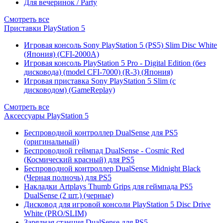
Для вечеринок / Party
Смотреть все
Приставки PlayStation 5
Игровая консоль Sony PlayStation 5 (PS5) Slim Disc White
(Япония) (CFI-2000A)
Игровая консоль PlayStation 5 Pro - Digital Edition (без
дисковода) (model CFI-7000) (R-3) (Япония)
Игровая приставка Sony PlayStation 5 Slim (с
дисководом) (GameReplay)
Смотреть все
Аксессуары PlayStation 5
Беспроводной контроллер DualSense для PS5
(оригинальный)
Беспроводной геймпад DualSense - Cosmic Red
(Космический красный) для PS5
Беспроводной контроллер DualSense Midnight Black
(Черная полночь) для PS5
Накладки Artplays Thumb Grips для геймпада PS5
DualSense (2 шт.) (черные)
Дисковод для игровой консоли PlayStation 5 Disc Drive
White (PRO/SLIM)
Зарядная станция DualSense для PS5