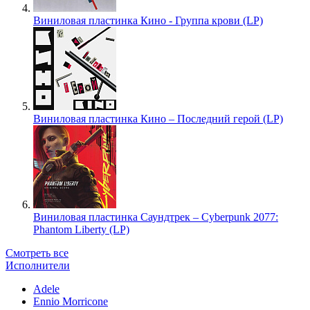
Виниловая пластинка Кино - Группа крови (LP)
Виниловая пластинка Кино – Последний герой (LP)
Виниловая пластинка Саундтрек – Cyberpunk 2077:
Phantom Liberty (LP)
Смотреть все
Исполнители
Adele
Ennio Morricone