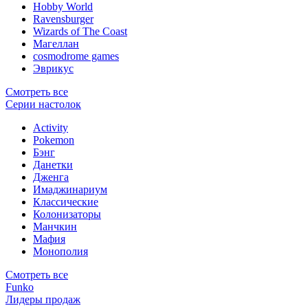
Hobby World
Ravensburger
Wizards of The Coast
Магеллан
сosmodrome games
Эврикус
Смотреть все
Серии настолок
Activity
Pokemon
Бэнг
Данетки
Дженга
Имаджинариум
Классические
Колонизаторы
Манчкин
Мафия
Монополия
Смотреть все
Funko
Лидеры продаж