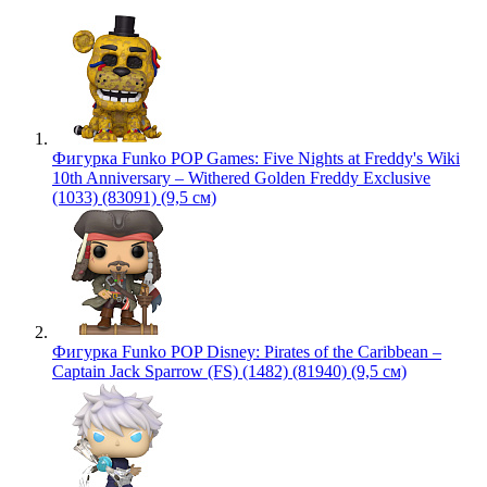
Фигурка Funko POP Games: Five Nights at Freddy's Wiki
10th Anniversary – Withered Golden Freddy Exclusive
(1033) (83091) (9,5 см)
Фигурка Funko POP Disney: Pirates of the Caribbean –
Captain Jack Sparrow (FS) (1482) (81940) (9,5 см)