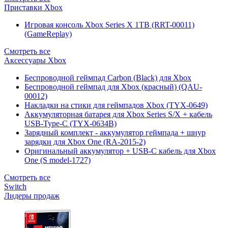
Приставки Xbox
Игровая консоль Xbox Series X 1TB (RRT-00011)
(GameReplay)
Смотреть все
Аксессуары Xbox
Беспроводной геймпад Carbon (Black) для Xbox
Беспроводной геймпад для Xbox (красный) (QAU-
00012)
Накладки на стики для геймпадов Xbox (TYX-0649)
Аккумуляторная батарея для Xbox Series S/X + кабель
USB-Type-C (TYX-0634B)
Зарядный комплект - аккумулятор геймпада + шнур
зарядки для Xbox One (RA-2015-2)
Оригинальный аккумулятор + USB-C кабель для Xbox
One (S model-1727)
Смотреть все
Switch
Лидеры продаж