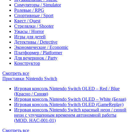
Симуляторы / Simulator
Ролевые / RPG
Спортивные / Sport
Квест / Quest
Стрелялки / Shooter
Ужасы / Horror
Игры для детей
Детективы / Detective
Экономические / Economic
Платформер / Platformer
Для вечеринок / Party
Конструктор
Смотреть все
Приставки Nintendo Switch
Игровая консоль Nintendo Switch OLED – Red / Blue
(Красно / Синяя)
Игровая консоль Nintendo Switch OLED – White (Белая)
Игровая консоль Nintendo Switch OLED (GameReplay)
Игровая консоль Nintendo Switch красный неон / синий
неон с улучшенным временем автономной работы
(MOD. HAC-001-01)
Смотреть все